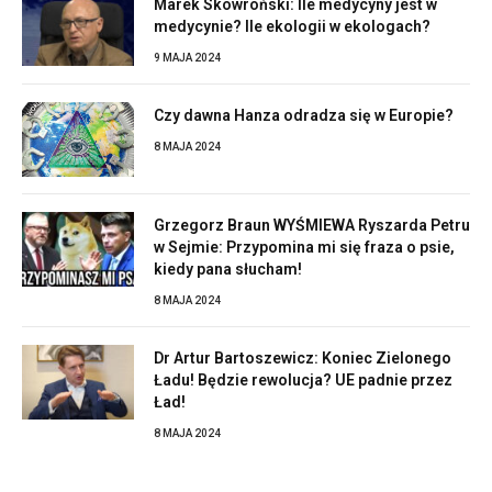
Marek Skowroński: Ile medycyny jest w
medycynie? Ile ekologii w ekologach?
9 MAJA 2024
Czy dawna Hanza odradza się w Europie?
8 MAJA 2024
Grzegorz Braun WYŚMIEWA Ryszarda Petru
w Sejmie: Przypomina mi się fraza o psie,
kiedy pana słucham!
8 MAJA 2024
Dr Artur Bartoszewicz: Koniec Zielonego
Ładu! Będzie rewolucja? UE padnie przez
Ład!
8 MAJA 2024