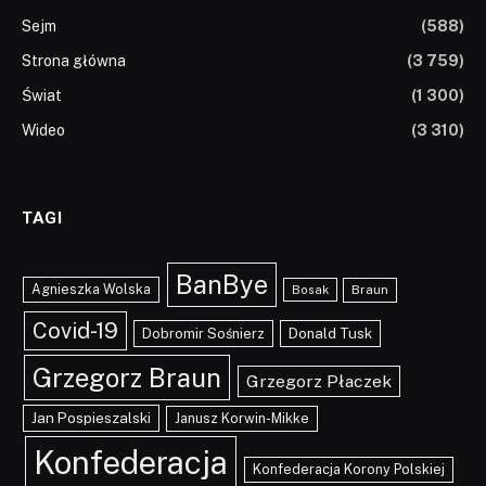
Sejm
(588)
Strona główna
(3 759)
Świat
(1 300)
Wideo
(3 310)
TAGI
BanBye
Agnieszka Wolska
Braun
Bosak
Covid-19
Dobromir Sośnierz
Donald Tusk
Grzegorz Braun
Grzegorz Płaczek
Jan Pospieszalski
Janusz Korwin-Mikke
Konfederacja
Konfederacja Korony Polskiej