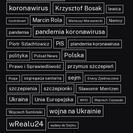
koronawirus
Krzysztof Bosak
lewica
Marcin Rola
Niemcy
lockdown
Mateusz Morawiecki
pandemia koronawirusa
pandemia
PiS
Piotr Szlachtowicz
plandemia koronawirusa
Polska
polityka
Polsat News
przymus szczepień
Prawo i Sprawiedliwość
sejm
segregacja sanitarna
Rosja
Stany Zjednoczone
szczepionki
szczepienia
Sławomir Mentzen
Ukraina
Unia Europejska
WHO
Wojciech Cejrowski
wojna na Ukrainie
Wojciech Sumliński
wRealu24
wybory do Sejmu