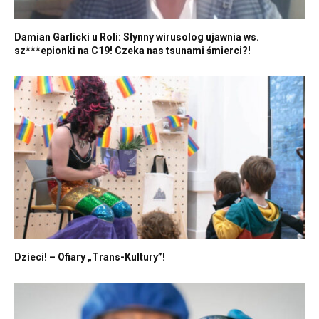
Damian Garlicki u Roli: Słynny wirusolog ujawnia ws.
sz***epionki na C19! Czeka nas tsunami śmierci?!
Dzieci! – Ofiary „Trans-Kultury”!