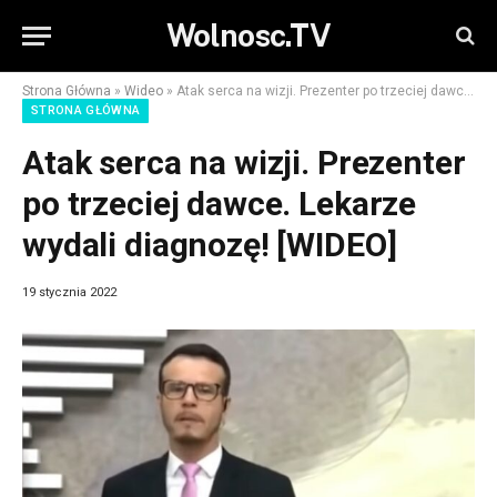
Wolnosc.TV
Strona Główna
»
Wideo
»
Atak serca na wizji. Prezenter po trzeciej dawce. Lekarze wydali diagnozę! [WIDEO]
STRONA GŁÓWNA
Atak serca na wizji. Prezenter
po trzeciej dawce. Lekarze
wydali diagnozę! [WIDEO]
19 stycznia 2022