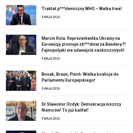
Traktat p***demiczny WHO – Walka trwa!
9 MAJA 2024
Marcin Rola: Reprezentantka Ukrainy na
Eurowizję promuje zb***dniarza Banderę?!
Fajnopoljaki nie udawajcie zaskoczonych!
9 MAJA 2024
Bosak, Braun, Piech: Wielka koalicja do
Parlamentu Europejskiego!
9 MAJA 2024
Dr Sławomir Ozdyk: Demokracja niszczy
Niemców! To już kalifat!
9 MAJA 2024