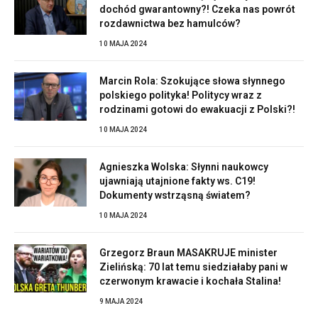
dochód gwarantowny?! Czeka nas powrót
rozdawnictwa bez hamulców?
10 MAJA 2024
Marcin Rola: Szokujące słowa słynnego
polskiego polityka! Politycy wraz z
rodzinami gotowi do ewakuacji z Polski?!
10 MAJA 2024
Agnieszka Wolska: Słynni naukowcy
ujawniają utajnione fakty ws. C19!
Dokumenty wstrząsną światem?
10 MAJA 2024
Grzegorz Braun MASAKRUJE minister
Zielińską: 70 lat temu siedziałaby pani w
czerwonym krawacie i kochała Stalina!
9 MAJA 2024