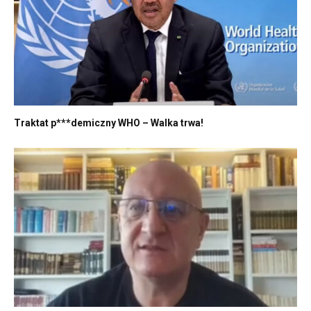
Traktat p***demiczny WHO – Walka trwa!