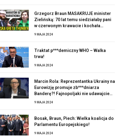
Grzegorz Braun MASAKRUJE minister
Zielińską: 70 lat temu siedziałaby pani
w czerwonym krawacie i kochała
Stalina!
9 MAJA 2024
Traktat p***demiczny WHO – Walka
trwa!
9 MAJA 2024
Marcin Rola: Reprezentantka Ukrainy na
Eurowizję promuje zb***dniarza
Banderę?! Fajnopoljaki nie udawajcie
zaskoczonych!
9 MAJA 2024
Bosak, Braun, Piech: Wielka koalicja do
Parlamentu Europejskiego!
9 MAJA 2024