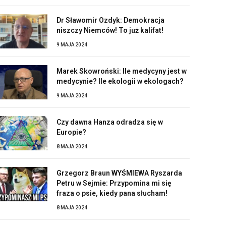
Dr Sławomir Ozdyk: Demokracja
niszczy Niemców! To już kalifat!
9 MAJA 2024
Marek Skowroński: Ile medycyny jest w
medycynie? Ile ekologii w ekologach?
9 MAJA 2024
Czy dawna Hanza odradza się w
Europie?
8 MAJA 2024
Grzegorz Braun WYŚMIEWA Ryszarda
Petru w Sejmie: Przypomina mi się
fraza o psie, kiedy pana słucham!
8 MAJA 2024