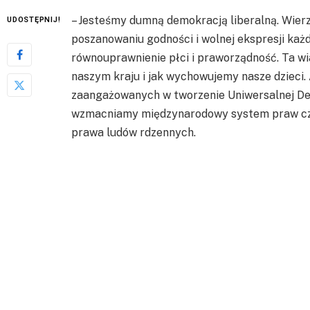
– Jesteśmy dumną demokracją liberalną. Wier
UDOSTĘPNIJ!
poszanowaniu godności i wolnej ekspresji ka
równouprawnienie płci i praworządność. Ta wia
naszym kraju i jak wychowujemy nasze dzieci.
zaangażowanych w tworzenie Uniwersalnej De
wzmacniamy międzynarodowy system praw czło
prawa ludów rdzennych.