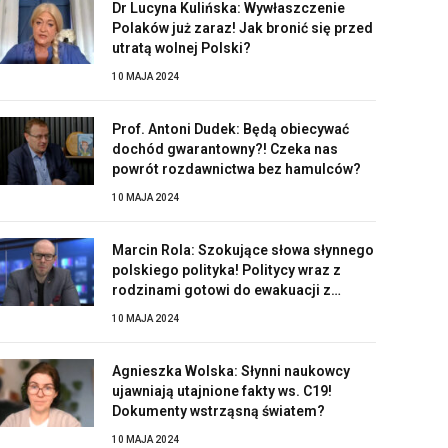
Dr Lucyna Kulińska: Wywłaszczenie
Polaków już zaraz! Jak bronić się przed
utratą wolnej Polski?
10 MAJA 2024
Prof. Antoni Dudek: Będą obiecywać
dochód gwarantowny?! Czeka nas
powrót rozdawnictwa bez hamulców?
10 MAJA 2024
Marcin Rola: Szokujące słowa słynnego
polskiego polityka! Politycy wraz z
rodzinami gotowi do ewakuacji z
Polski?!
10 MAJA 2024
Agnieszka Wolska: Słynni naukowcy
ujawniają utajnione fakty ws. C19!
Dokumenty wstrząsną światem?
10 MAJA 2024