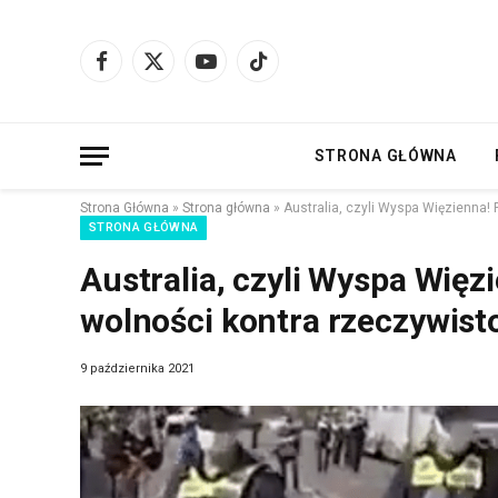
Facebook
X
YouTube
TikTok
(Twitter)
STRONA GŁÓWNA
Strona Główna
»
Strona główna
»
Australia, czyli Wyspa Więzienna!
STRONA GŁÓWNA
Australia, czyli Wyspa Więz
wolności kontra rzeczywist
9 października 2021