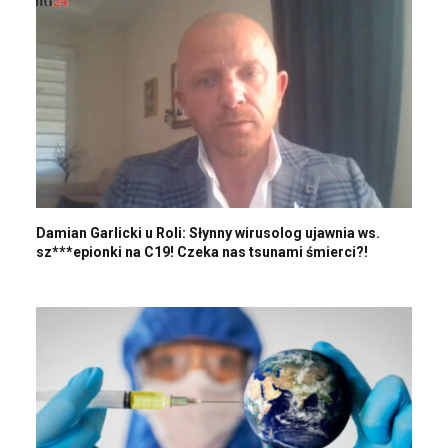
Damian Garlicki u Roli: Słynny wirusolog ujawnia ws.
sz***epionki na C19! Czeka nas tsunami śmierci?!