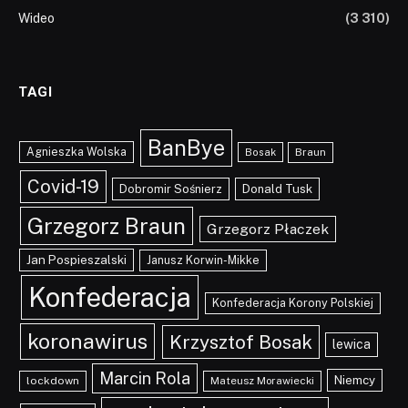
Wideo
(3 310)
TAGI
BanBye
Agnieszka Wolska
Braun
Bosak
Covid-19
Dobromir Sośnierz
Donald Tusk
Grzegorz Braun
Grzegorz Płaczek
Jan Pospieszalski
Janusz Korwin-Mikke
Konfederacja
Konfederacja Korony Polskiej
koronawirus
Krzysztof Bosak
lewica
Marcin Rola
Niemcy
lockdown
Mateusz Morawiecki