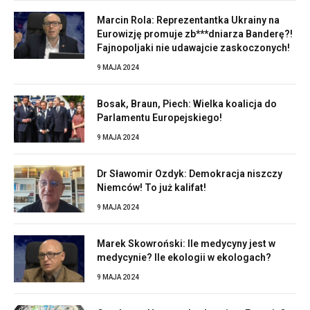
Marcin Rola: Reprezentantka Ukrainy na
Eurowizję promuje zb***dniarza Banderę?!
Fajnopoljaki nie udawajcie zaskoczonych!
9 MAJA 2024
Bosak, Braun, Piech: Wielka koalicja do
Parlamentu Europejskiego!
9 MAJA 2024
Dr Sławomir Ozdyk: Demokracja niszczy
Niemców! To już kalifat!
9 MAJA 2024
Marek Skowroński: Ile medycyny jest w
medycynie? Ile ekologii w ekologach?
9 MAJA 2024