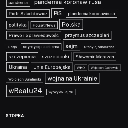
pandemia koronawirusa
pandemia
PiS
Piotr Szlachtowicz
plandemia koronawirusa
Polska
polityka
Polsat News
przymus szczepień
Prawo i Sprawiedliwość
sejm
segregacja sanitarna
Rosja
Stany Zjednoczone
szczepionki
szczepienia
Sławomir Mentzen
Ukraina
Unia Europejska
WHO
Wojciech Cejrowski
wojna na Ukrainie
Wojciech Sumliński
wRealu24
wybory do Sejmu
STOPKA: