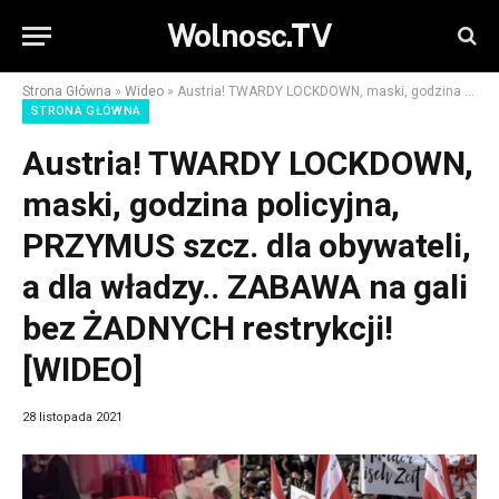
Wolnosc.TV
Strona Główna
»
Wideo
»
Austria! TWARDY LOCKDOWN, maski, godzina policyjna, PRZYMUS szcz. dla obywateli, a dla władzy.. ZABAWA na gali bez ŻADNYCH restrykcji! [WIDEO]
STRONA GŁÓWNA
Austria! TWARDY LOCKDOWN,
maski, godzina policyjna,
PRZYMUS szcz. dla obywateli,
a dla władzy.. ZABAWA na gali
bez ŻADNYCH restrykcji!
[WIDEO]
28 listopada 2021