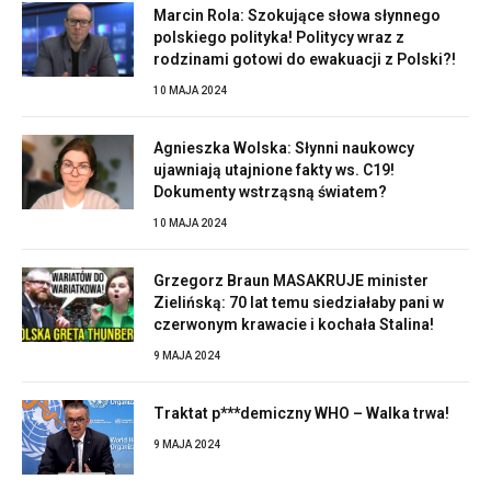
Marcin Rola: Szokujące słowa słynnego
polskiego polityka! Politycy wraz z
rodzinami gotowi do ewakuacji z Polski?!
10 MAJA 2024
Agnieszka Wolska: Słynni naukowcy
ujawniają utajnione fakty ws. C19!
Dokumenty wstrząsną światem?
10 MAJA 2024
Grzegorz Braun MASAKRUJE minister
Zielińską: 70 lat temu siedziałaby pani w
czerwonym krawacie i kochała Stalina!
9 MAJA 2024
Traktat p***demiczny WHO – Walka trwa!
9 MAJA 2024