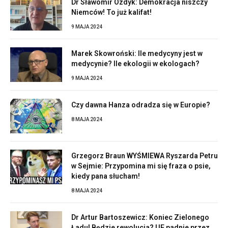
Dr Sławomir Ozdyk: Demokracja niszczy
Niemców! To już kalifat!
9 MAJA 2024
Marek Skowroński: Ile medycyny jest w
medycynie? Ile ekologii w ekologach?
9 MAJA 2024
Czy dawna Hanza odradza się w Europie?
8 MAJA 2024
Grzegorz Braun WYŚMIEWA Ryszarda Petru
w Sejmie: Przypomina mi się fraza o psie,
kiedy pana słucham!
8 MAJA 2024
Dr Artur Bartoszewicz: Koniec Zielonego
Ładu! Będzie rewolucja? UE padnie przez