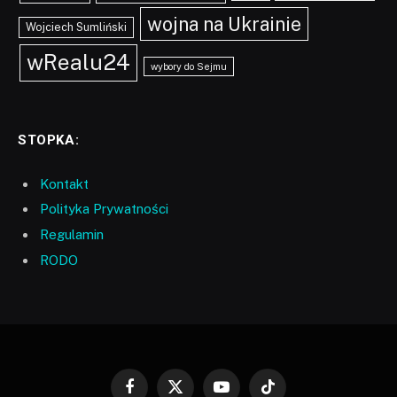
wojna na Ukrainie
Wojciech Sumliński
wRealu24
wybory do Sejmu
STOPKA:
Kontakt
Polityka Prywatności
Regulamin
RODO
Facebook
X
YouTube
TikTok