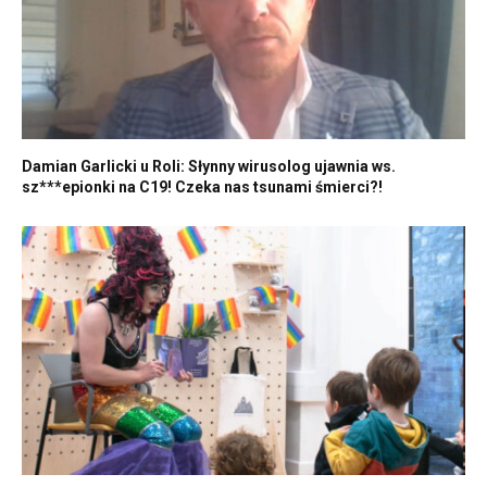
Damian Garlicki u Roli: Słynny wirusolog ujawnia ws.
sz***epionki na C19! Czeka nas tsunami śmierci?!