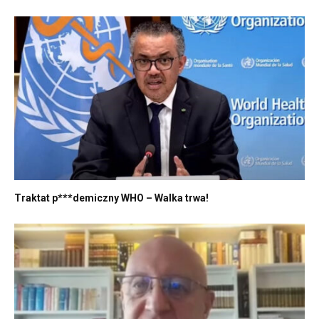
Traktat p***demiczny WHO – Walka trwa!