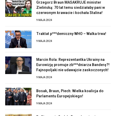
Grzegorz Braun MASAKRUJE minister
Zielińską: 70 lat temu siedziałaby pani w
czerwonym krawacie i kochała Stalina!
9 MAJA 2024
Traktat p***demiczny WHO – Walka trwa!
9 MAJA 2024
Marcin Rola: Reprezentantka Ukrainy na
Eurowizję promuje zb***dniarza Banderę?!
Fajnopoljaki nie udawajcie zaskoczonych!
9 MAJA 2024
Bosak, Braun, Piech: Wielka koalicja do
Parlamentu Europejskiego!
9 MAJA 2024