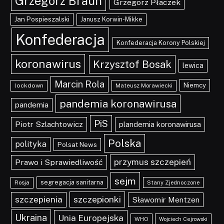
Grzegorz Braun
Grzegorz Płaczek
Jan Pospieszalski
Janusz Korwin-Mikke
Konfederacja
Konfederacja Korony Polskiej
koronawirus
Krzysztof Bosak
lewica
Marcin Rola
Niemcy
lockdown
Mateusz Morawiecki
pandemia koronawirusa
pandemia
PiS
Piotr Szlachtowicz
plandemia koronawirusa
Polska
polityka
Polsat News
przymus szczepień
Prawo i Sprawiedliwość
sejm
segregacja sanitarna
Rosja
Stany Zjednoczone
szczepionki
szczepienia
Sławomir Mentzen
Ukraina
Unia Europejska
WHO
Wojciech Cejrowski