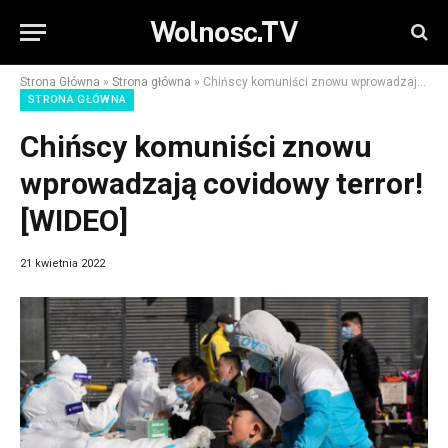
Wolnosc.TV
Strona Główna
»
Strona główna
»
Chińscy komuniści znowu wprowadzają covidowy terror! [WIDEO]
STRONA GŁÓWNA
Chińscy komuniści znowu
wprowadzają covidowy terror!
[WIDEO]
21 kwietnia 2022