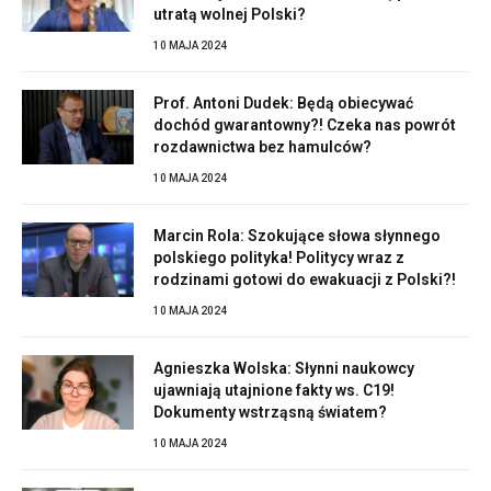
utratą wolnej Polski?
10 MAJA 2024
Prof. Antoni Dudek: Będą obiecywać
dochód gwarantowny?! Czeka nas powrót
rozdawnictwa bez hamulców?
10 MAJA 2024
Marcin Rola: Szokujące słowa słynnego
polskiego polityka! Politycy wraz z
rodzinami gotowi do ewakuacji z Polski?!
10 MAJA 2024
Agnieszka Wolska: Słynni naukowcy
ujawniają utajnione fakty ws. C19!
Dokumenty wstrząsną światem?
10 MAJA 2024