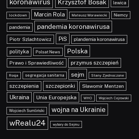
koronawirus
Krzysztof Bosak
lewica
Marcin Rola
Niemcy
lockdown
Mateusz Morawiecki
pandemia koronawirusa
pandemia
PiS
Piotr Szlachtowicz
plandemia koronawirusa
Polska
polityka
Polsat News
przymus szczepień
Prawo i Sprawiedliwość
sejm
segregacja sanitarna
Rosja
Stany Zjednoczone
szczepionki
szczepienia
Sławomir Mentzen
Ukraina
Unia Europejska
WHO
Wojciech Cejrowski
wojna na Ukrainie
Wojciech Sumliński
wRealu24
wybory do Sejmu