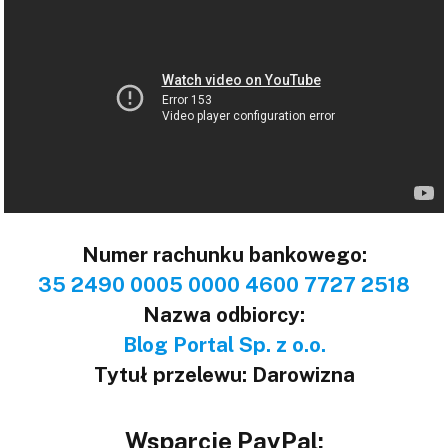
Numer rachunku bankowego:
35 2490 0005 0000 4600 7727 2518
Nazwa odbiorcy:
Blog Portal Sp. z o.o.
Tytuł przelewu: Darowizna
Wsparcie PayPal: