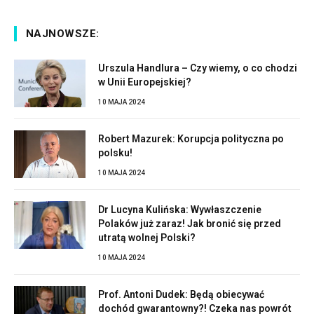
NAJNOWSZE:
Urszula Handlura – Czy wiemy, o co chodzi
w Unii Europejskiej?
10 MAJA 2024
Robert Mazurek: Korupcja polityczna po
polsku!
10 MAJA 2024
Dr Lucyna Kulińska: Wywłaszczenie
Polaków już zaraz! Jak bronić się przed
utratą wolnej Polski?
10 MAJA 2024
Prof. Antoni Dudek: Będą obiecywać
dochód gwarantowny?! Czeka nas powrót