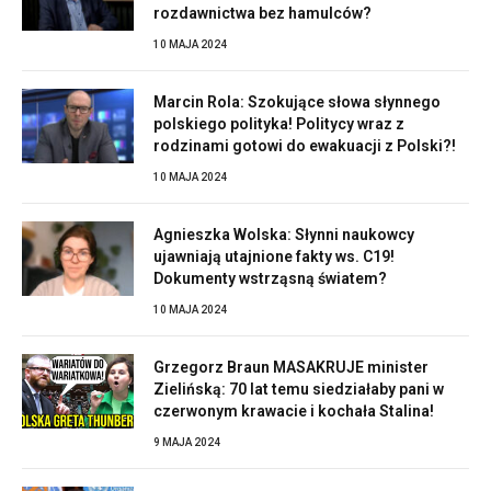
rozdawnictwa bez hamulców?
10 MAJA 2024
Marcin Rola: Szokujące słowa słynnego
polskiego polityka! Politycy wraz z
rodzinami gotowi do ewakuacji z Polski?!
10 MAJA 2024
Agnieszka Wolska: Słynni naukowcy
ujawniają utajnione fakty ws. C19!
Dokumenty wstrząsną światem?
10 MAJA 2024
Grzegorz Braun MASAKRUJE minister
Zielińską: 70 lat temu siedziałaby pani w
czerwonym krawacie i kochała Stalina!
9 MAJA 2024