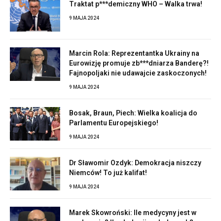
Traktat p***demiczny WHO – Walka trwa!
9 MAJA 2024
Marcin Rola: Reprezentantka Ukrainy na
Eurowizję promuje zb***dniarza Banderę?!
Fajnopoljaki nie udawajcie zaskoczonych!
9 MAJA 2024
Bosak, Braun, Piech: Wielka koalicja do
Parlamentu Europejskiego!
9 MAJA 2024
Dr Sławomir Ozdyk: Demokracja niszczy
Niemców! To już kalifat!
9 MAJA 2024
Marek Skowroński: Ile medycyny jest w