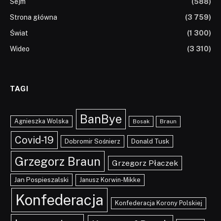
Sejm
(588)
Strona główna
(3 759)
Świat
(1 300)
Wideo
(3 310)
TAGI
BanBye
Agnieszka Wolska
Braun
Bosak
Covid-19
Dobromir Sośnierz
Donald Tusk
Grzegorz Braun
Grzegorz Płaczek
Jan Pospieszalski
Janusz Korwin-Mikke
Konfederacja
Konfederacja Korony Polskiej