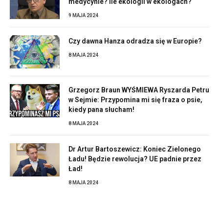
medycynie? Ile ekologii w ekologach?
9 MAJA 2024
Czy dawna Hanza odradza się w Europie?
8 MAJA 2024
Grzegorz Braun WYŚMIEWA Ryszarda Petru
w Sejmie: Przypomina mi się fraza o psie,
kiedy pana słucham!
8 MAJA 2024
Dr Artur Bartoszewicz: Koniec Zielonego
Ładu! Będzie rewolucja? UE padnie przez
Ład!
8 MAJA 2024