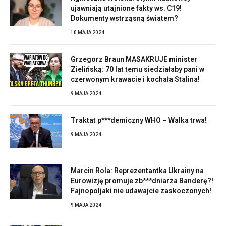
ujawniają utajnione fakty ws. C19!
Dokumenty wstrząsną światem?
10 MAJA 2024
Grzegorz Braun MASAKRUJE minister
Zielińską: 70 lat temu siedziałaby pani w
czerwonym krawacie i kochała Stalina!
9 MAJA 2024
Traktat p***demiczny WHO – Walka trwa!
9 MAJA 2024
Marcin Rola: Reprezentantka Ukrainy na
Eurowizję promuje zb***dniarza Banderę?!
Fajnopoljaki nie udawajcie zaskoczonych!
9 MAJA 2024