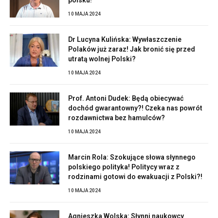
polsku!
10 MAJA 2024
Dr Lucyna Kulińska: Wywłaszczenie
Polaków już zaraz! Jak bronić się przed
utratą wolnej Polski?
10 MAJA 2024
Prof. Antoni Dudek: Będą obiecywać
dochód gwarantowny?! Czeka nas powrót
rozdawnictwa bez hamulców?
10 MAJA 2024
Marcin Rola: Szokujące słowa słynnego
polskiego polityka! Politycy wraz z
rodzinami gotowi do ewakuacji z Polski?!
10 MAJA 2024
Agnieszka Wolska: Słynni naukowcy