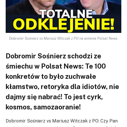
Dobromir Sośnierz vs Mariusz Witczak z PO na antenie Polsat News.
Dobromir Sośnierz schodzi ze
śmiechu w Polsat News: Te 100
konkretów to było zuchwałe
kłamstwo, retoryka dla idiotów, nie
dajmy się nabrać! To jest cyrk,
kosmos, samozaoranie!
Dobromir Sośnierz vs Mariusz Witczak z PO: Czy Pan