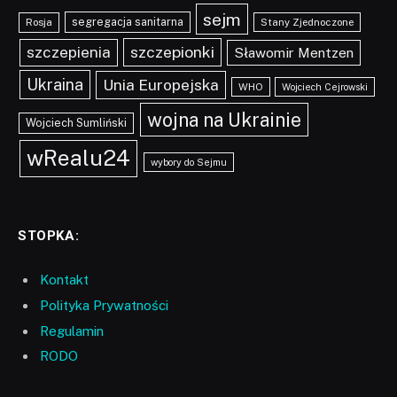
sejm
segregacja sanitarna
Rosja
Stany Zjednoczone
szczepionki
szczepienia
Sławomir Mentzen
Ukraina
Unia Europejska
WHO
Wojciech Cejrowski
wojna na Ukrainie
Wojciech Sumliński
wRealu24
wybory do Sejmu
STOPKA:
Kontakt
Polityka Prywatności
Regulamin
RODO