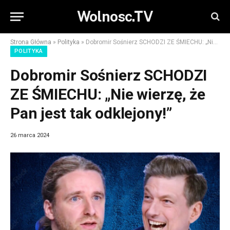
Wolnosc.TV
Strona Główna
»
Polityka
»
Dobromir Sośnierz SCHODZI ZE ŚMIECHU: „Nie wierzę, że Pan jest tak odklejony!”
POLITYKA
Dobromir Sośnierz SCHODZI
ZE ŚMIECHU: „Nie wierzę, że
Pan jest tak odklejony!”
26 marca 2024