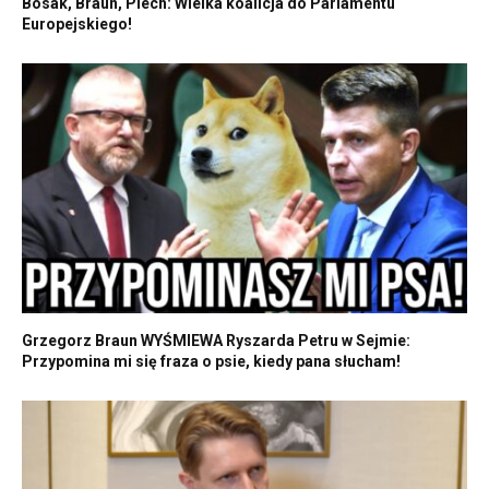
Bosak, Braun, Piech: Wielka koalicja do Parlamentu
Europejskiego!
Grzegorz Braun WYŚMIEWA Ryszarda Petru w Sejmie:
Przypomina mi się fraza o psie, kiedy pana słucham!