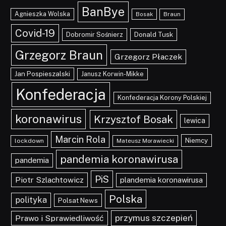
BanBye
Agnieszka Wolska
Braun
Bosak
Covid-19
Dobromir Sośnierz
Donald Tusk
Grzegorz Braun
Grzegorz Płaczek
Jan Pospieszalski
Janusz Korwin-Mikke
Konfederacja
Konfederacja Korony Polskiej
koronawirus
Krzysztof Bosak
lewica
Marcin Rola
Niemcy
lockdown
Mateusz Morawiecki
pandemia koronawirusa
pandemia
PiS
Piotr Szlachtowicz
plandemia koronawirusa
Polska
polityka
Polsat News
przymus szczepień
Prawo i Sprawiedliwość