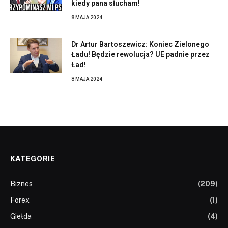
kiedy pana słucham!
8 MAJA 2024
Dr Artur Bartoszewicz: Koniec Zielonego
Ładu! Będzie rewolucja? UE padnie przez
Ład!
8 MAJA 2024
KATEGORIE
Biznes
(209)
Forex
(1)
Giełda
(4)