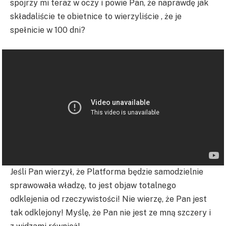
spojrzy mi teraz w oczy i powie Pan, że naprawdę jak
składaliście te obietnice to wierzyliście , że je
spełnicie w 100 dni?
Jeśli Pan wierzył, że Platforma będzie samodzielnie
sprawowała władzę, to jest objaw totalnego
odklejenia od rzeczywistości! Nie wierzę, że Pan jest
tak odklejony! Myślę, że Pan nie jest ze mną szczery i