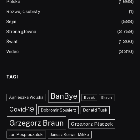
Polska
(1 668)
Rozwój Osobisty
(1)
Sejm
(588)
Strona główna
(3 759)
Świat
(1 300)
Wideo
(3 310)
TAGI
BanBye
Agnieszka Wolska
Braun
Bosak
Covid-19
Dobromir Sośnierz
Donald Tusk
Grzegorz Braun
Grzegorz Płaczek
Jan Pospieszalski
Janusz Korwin-Mikke