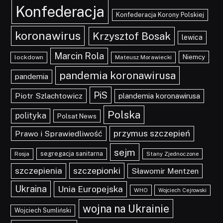
Konfederacja
Konfederacja Korony Polskiej
koronawirus
Krzysztof Bosak
lewica
Marcin Rola
Niemcy
lockdown
Mateusz Morawiecki
pandemia koronawirusa
pandemia
PiS
Piotr Szlachtowicz
plandemia koronawirusa
Polska
polityka
Polsat News
przymus szczepień
Prawo i Sprawiedliwość
sejm
segregacja sanitarna
Rosja
Stany Zjednoczone
szczepionki
szczepienia
Sławomir Mentzen
Ukraina
Unia Europejska
WHO
Wojciech Cejrowski
wojna na Ukrainie
Wojciech Sumliński