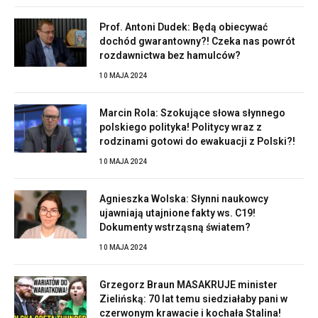
Prof. Antoni Dudek: Będą obiecywać
dochód gwarantowny?! Czeka nas powrót
rozdawnictwa bez hamulców?
10 MAJA 2024
Marcin Rola: Szokujące słowa słynnego
polskiego polityka! Politycy wraz z
rodzinami gotowi do ewakuacji z Polski?!
10 MAJA 2024
Agnieszka Wolska: Słynni naukowcy
ujawniają utajnione fakty ws. C19!
Dokumenty wstrząsną światem?
10 MAJA 2024
Grzegorz Braun MASAKRUJE minister
Zielińską: 70 lat temu siedziałaby pani w
czerwonym krawacie i kochała Stalina!