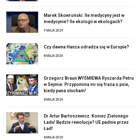
Marek Skowroński: Ile medycyny jest w
medycynie? Ile ekologii w ekologach?
9 MAJA 2024
Czy dawna Hanza odradza się w Europie?
8 MAJA 2024
Grzegorz Braun WYŚMIEWA Ryszarda Petru
w Sejmie: Przypomina mi się fraza o psie,
kiedy pana słucham!
8 MAJA 2024
Dr Artur Bartoszewicz: Koniec Zielonego
Ładu! Będzie rewolucja? UE padnie przez
Ład!
8 MAJA 2024