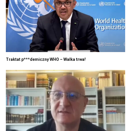
Traktat p***demiczny WHO – Walka trwa!