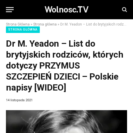
Wolnosc.TV
Strona Główna
»
Strona główna
»
Dr M. Yeadon – List do brytyjskich rodziców, których dotyczy PRZYMUS SZCZEPIEŃ DZIECI – Polskie napisy [WIDEO]
STRONA GŁÓWNA
Dr M. Yeadon – List do
brytyjskich rodziców, których
dotyczy PRZYMUS
SZCZEPIEŃ DZIECI – Polskie
napisy [WIDEO]
14 listopada 2021