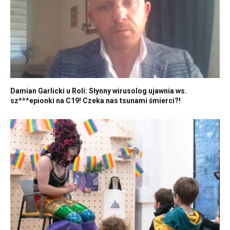
Damian Garlicki u Roli: Słynny wirusolog ujawnia ws.
sz***epionki na C19! Czeka nas tsunami śmierci?!