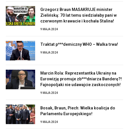
Grzegorz Braun MASAKRUJE minister
Zielińską: 70 lat temu siedziałaby pani w
czerwonym krawacie i kochała Stalina!
9 MAJA 2024
Traktat p***demiczny WHO – Walka trwa!
9 MAJA 2024
Marcin Rola: Reprezentantka Ukrainy na
Eurowizję promuje zb***dniarza Banderę?!
Fajnopoljaki nie udawajcie zaskoczonych!
9 MAJA 2024
Bosak, Braun, Piech: Wielka koalicja do
Parlamentu Europejskiego!
9 MAJA 2024