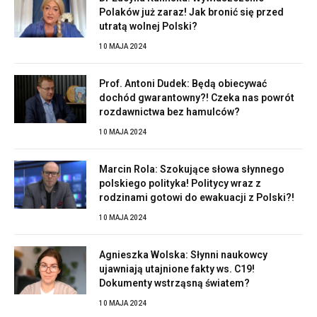
Polaków już zaraz! Jak bronić się przed
utratą wolnej Polski?
10 MAJA 2024
Prof. Antoni Dudek: Będą obiecywać
dochód gwarantowny?! Czeka nas powrót
rozdawnictwa bez hamulców?
10 MAJA 2024
Marcin Rola: Szokujące słowa słynnego
polskiego polityka! Politycy wraz z
rodzinami gotowi do ewakuacji z Polski?!
10 MAJA 2024
Agnieszka Wolska: Słynni naukowcy
ujawniają utajnione fakty ws. C19!
Dokumenty wstrząsną światem?
10 MAJA 2024