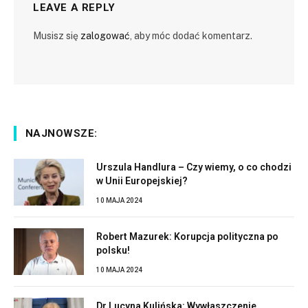
LEAVE A REPLY
Musisz się
zalogować
, aby móc dodać komentarz.
NAJNOWSZE:
Urszula Handlura – Czy wiemy, o co chodzi
w Unii Europejskiej?
10 MAJA 2024
Robert Mazurek: Korupcja polityczna po
polsku!
10 MAJA 2024
Dr Lucyna Kulińska: Wywłaszczenie