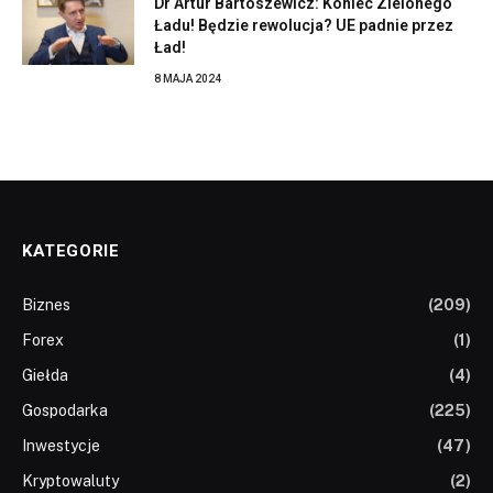
Dr Artur Bartoszewicz: Koniec Zielonego
Ładu! Będzie rewolucja? UE padnie przez
Ład!
8 MAJA 2024
KATEGORIE
Biznes
(209)
Forex
(1)
Giełda
(4)
Gospodarka
(225)
Inwestycje
(47)
Kryptowaluty
(2)