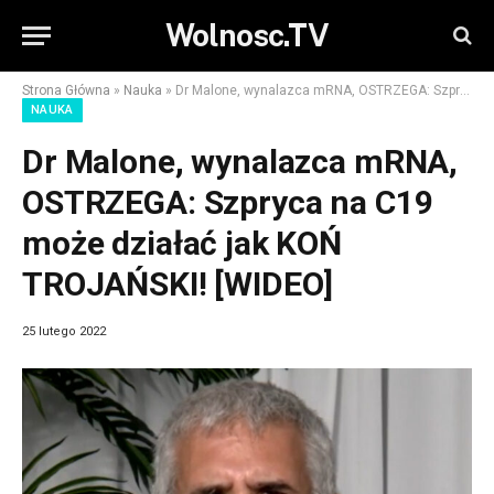
Wolnosc.TV
Strona Główna
»
Nauka
»
Dr Malone, wynalazca mRNA, OSTRZEGA: Szpryca na C19 może działać jak KOŃ TROJAŃSKI! [WIDEO]
NAUKA
Dr Malone, wynalazca mRNA,
OSTRZEGA: Szpryca na C19
może działać jak KOŃ
TROJAŃSKI! [WIDEO]
25 lutego 2022