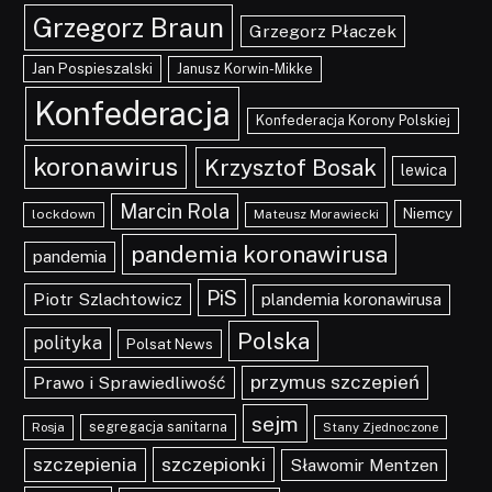
Grzegorz Braun
Grzegorz Płaczek
Jan Pospieszalski
Janusz Korwin-Mikke
Konfederacja
Konfederacja Korony Polskiej
koronawirus
Krzysztof Bosak
lewica
Marcin Rola
Niemcy
lockdown
Mateusz Morawiecki
pandemia koronawirusa
pandemia
PiS
Piotr Szlachtowicz
plandemia koronawirusa
Polska
polityka
Polsat News
przymus szczepień
Prawo i Sprawiedliwość
sejm
segregacja sanitarna
Rosja
Stany Zjednoczone
szczepionki
szczepienia
Sławomir Mentzen