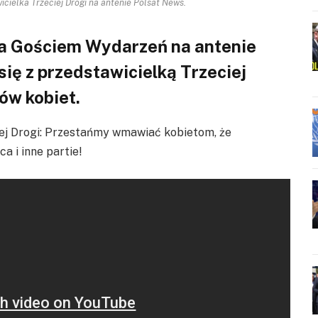
cielka Trzeciej Drogi na antenie Polsat News.
a Gościem Wydarzeń na antenie
się z przedstawicielką Trzeciej
ków kobiet.
ej Drogi: Przestańmy wmawiać kobietom, że
ca i inne partie!