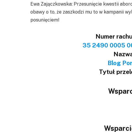
Ewa Zajączkowska: Przesunięcie kwestii aborc
obawy o to, że zaszkodzi mu to w kampanii wy
posunięciem!
Numer rach
35 2490 0005 0
Nazwa
Blog Port
Tytuł prze
Wsparc
Wsparci