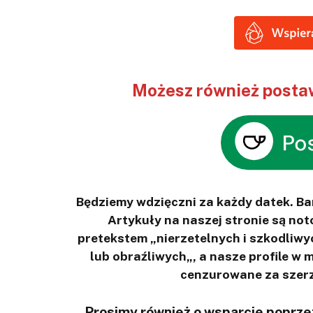
Możesz również postaw
Będziemy wdzięczni za każdy datek. B
Artykuły na naszej stronie są n
pretekstem „nierzetelnych i szkodliwy
lub obraźliwych„, a nasze profile w
cenzurowane za szerz
Prosimy również o wsparcie poprzez