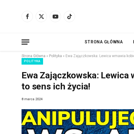
Facebook
X
YouTube
TikTok
(Twitter)
STRONA GŁÓWNA
Strona Główna
»
Polityka
»
Ewa Zajączkowska: Lewica wmawia kobiet
POLITYKA
Ewa Zajączkowska: Lewica 
to sens ich życia!
8 marca 2024