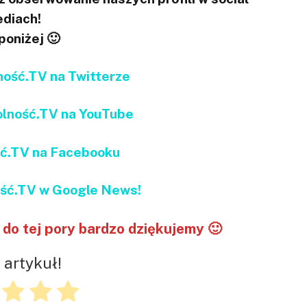
diach!
 poniżej 🙂
ść.TV na Twitterze
ność.TV na YouTube
ć.TV na Facebooku
ć.TV w Google News!
do tej pory bardzo dziękujemy 🙂
 artykuł!