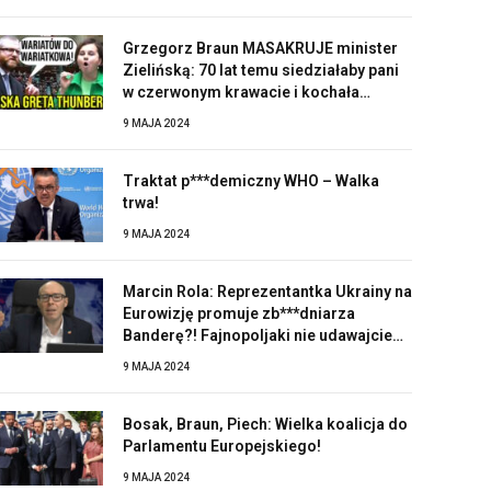
Grzegorz Braun MASAKRUJE minister
Zielińską: 70 lat temu siedziałaby pani
w czerwonym krawacie i kochała
Stalina!
9 MAJA 2024
Traktat p***demiczny WHO – Walka
trwa!
9 MAJA 2024
Marcin Rola: Reprezentantka Ukrainy na
Eurowizję promuje zb***dniarza
Banderę?! Fajnopoljaki nie udawajcie
zaskoczonych!
9 MAJA 2024
Bosak, Braun, Piech: Wielka koalicja do
Parlamentu Europejskiego!
9 MAJA 2024