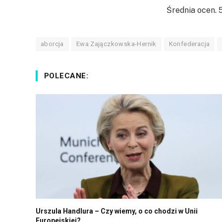
Średnia ocen.
aborcja
Ewa Zajączkowska-Hernik
Konfederacja
POLECANE:
Urszula Handlura – Czy wiemy, o co chodzi w Unii
Europejskiej?