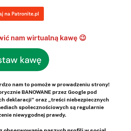
ić nam wirtualną kawę 😉
ardzo nam to pomoże w prowadzeniu strony!
otorycznie BANOWANE przez Google pod
ch deklaracji” oraz „treści niebezpiecznych
 mediach społecznościowych są regularnie
enie niewygodnej prawdy.
 obserwowanie naszych profili w social