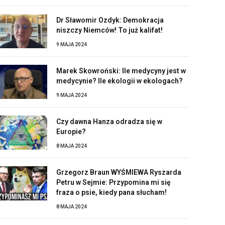
Dr Sławomir Ozdyk: Demokracja
niszczy Niemców! To już kalifat!
9 MAJA 2024
Marek Skowroński: Ile medycyny jest w
medycynie? Ile ekologii w ekologach?
9 MAJA 2024
Czy dawna Hanza odradza się w
Europie?
8 MAJA 2024
Grzegorz Braun WYŚMIEWA Ryszarda
Petru w Sejmie: Przypomina mi się
fraza o psie, kiedy pana słucham!
8 MAJA 2024