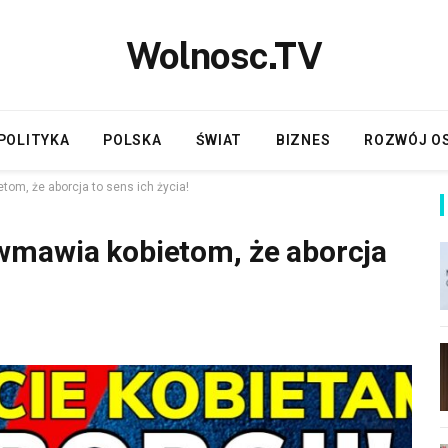
Wolnosc.TV
POLITYKA
POLSKA
ŚWIAT
BIZNES
ROZWÓJ O
om, że aborcja to sens ich życia!
wmawia kobietom, że aborcja