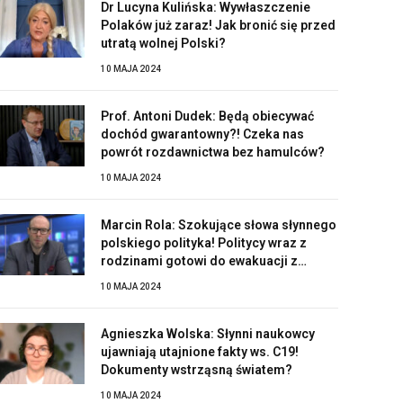
Dr Lucyna Kulińska: Wywłaszczenie
Polaków już zaraz! Jak bronić się przed
utratą wolnej Polski?
10 MAJA 2024
Prof. Antoni Dudek: Będą obiecywać
dochód gwarantowny?! Czeka nas
powrót rozdawnictwa bez hamulców?
10 MAJA 2024
Marcin Rola: Szokujące słowa słynnego
polskiego polityka! Politycy wraz z
rodzinami gotowi do ewakuacji z
Polski?!
10 MAJA 2024
Agnieszka Wolska: Słynni naukowcy
ujawniają utajnione fakty ws. C19!
Dokumenty wstrząsną światem?
10 MAJA 2024