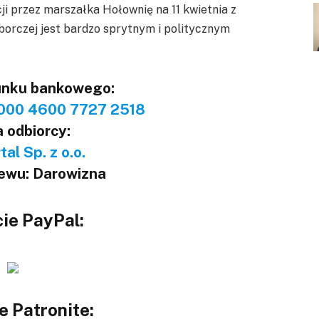
ji przez marszałka Hołownię na 11 kwietnia z
borczej jest bardzo sprytnym i politycznym
unku bankowego:
000 4600 7727 2518
 odbiorcy:
al Sp. z o.o.
lewu: Darowizna
ie PayPal:
e Patronite: