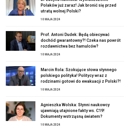
Polaków już zaraz! Jak bronić się przed
utratą wolnej Polski?
10 MAJA 2024
Prof. Antoni Dudek: Będą obiecywać
dochód gwarantowny?! Czeka nas powrót
rozdawnictwa bez hamulców?
10 MAJA 2024
Marcin Rola: Szokujące słowa słynnego
polskiego polityka! Politycy wraz z
rodzinami gotowi do ewakuacji z Polski?!
10 MAJA 2024
Agnieszka Wolska: Słynni naukowcy
ujawniają utajnione fakty ws. C19!
Dokumenty wstrząsną światem?
10 MAJA 2024