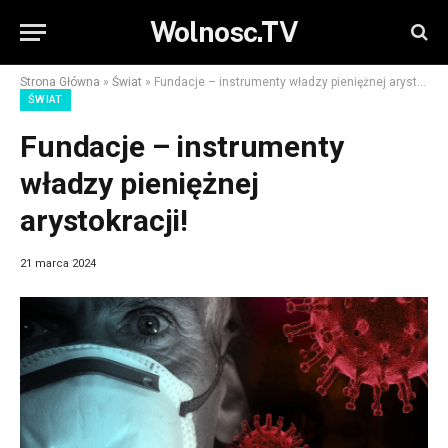
Wolnosc.TV
Strona Główna
»
Świat
»
Fundacje – instrumenty władzy pieniężnej arystokracji!
ŚWIAT
Fundacje – instrumenty
władzy pieniężnej
arystokracji!
21 marca 2024