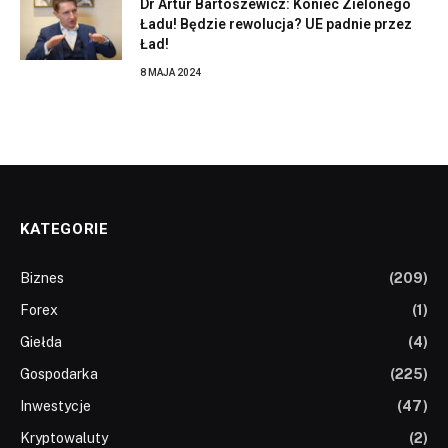
Dr Artur Bartoszewicz: Koniec Zielonego
Ładu! Będzie rewolucja? UE padnie przez
Ład!
8 MAJA 2024
KATEGORIE
Biznes
(209)
Forex
(1)
Giełda
(4)
Gospodarka
(225)
Inwestycje
(47)
Kryptowaluty
(2)