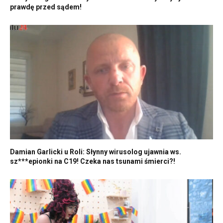
prawdę przed sądem!
Damian Garlicki u Roli: Słynny wirusolog ujawnia ws.
sz***epionki na C19! Czeka nas tsunami śmierci?!