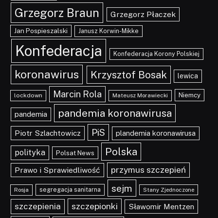
Grzegorz Braun
Grzegorz Płaczek
Jan Pospieszalski
Janusz Korwin-Mikke
Konfederacja
Konfederacja Korony Polskiej
koronawirus
Krzysztof Bosak
lewica
Marcin Rola
Niemcy
lockdown
Mateusz Morawiecki
pandemia koronawirusa
pandemia
PiS
Piotr Szlachtowicz
plandemia koronawirusa
Polska
polityka
Polsat News
przymus szczepień
Prawo i Sprawiedliwość
sejm
segregacja sanitarna
Rosja
Stany Zjednoczone
szczepionki
szczepienia
Sławomir Mentzen