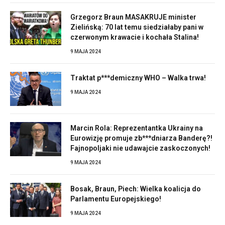
Grzegorz Braun MASAKRUJE minister
Zielińską: 70 lat temu siedziałaby pani w
czerwonym krawacie i kochała Stalina!
9 MAJA 2024
Traktat p***demiczny WHO – Walka trwa!
9 MAJA 2024
Marcin Rola: Reprezentantka Ukrainy na
Eurowizję promuje zb***dniarza Banderę?!
Fajnopoljaki nie udawajcie zaskoczonych!
9 MAJA 2024
Bosak, Braun, Piech: Wielka koalicja do
Parlamentu Europejskiego!
9 MAJA 2024