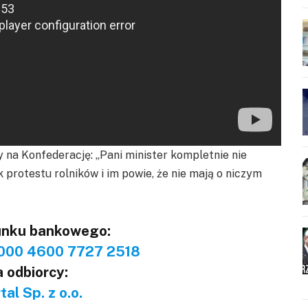
 na Konfederację: „Pani minister kompletnie nie
 protestu rolników i im powie, że nie mają o niczym
unku bankowego:
000 4600 7727 2518
 odbiorcy:
al Sp. z o.o.