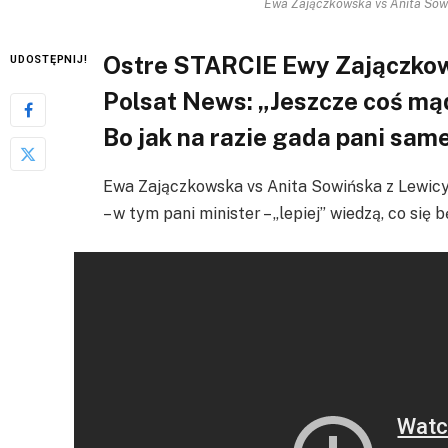
Ewa Zajączkowska vs Anita Sowi
Ostre STARCIE Ewy Zajączkows
UDOSTĘPNIJ!
Polsat News: „Jeszcze coś mą
Bo jak na razie gada pani sam
Ewa Zajączkowska vs Anita Sowińska z Lewicy
– w tym pani minister – „lepiej” wiedzą, co się 