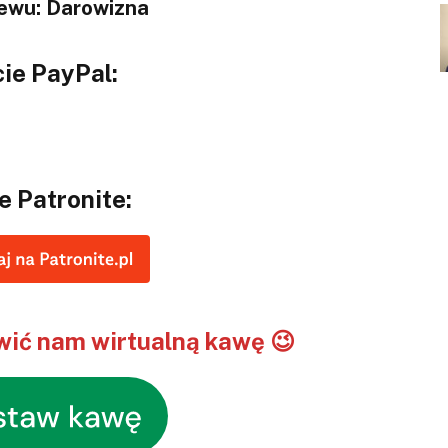
lewu: Darowizna
ie PayPal:
e Patronite:
ić nam wirtualną kawę 😉