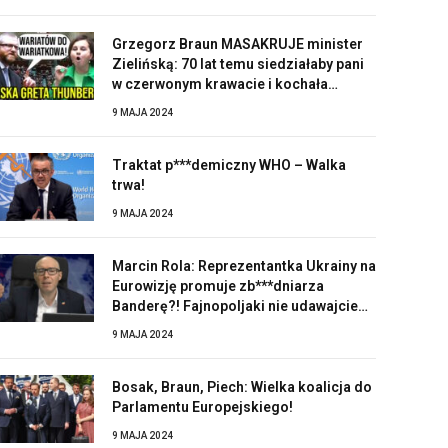
Grzegorz Braun MASAKRUJE minister
Zielińską: 70 lat temu siedziałaby pani
w czerwonym krawacie i kochała
Stalina!
9 MAJA 2024
Traktat p***demiczny WHO – Walka
trwa!
9 MAJA 2024
Marcin Rola: Reprezentantka Ukrainy na
Eurowizję promuje zb***dniarza
Banderę?! Fajnopoljaki nie udawajcie
zaskoczonych!
9 MAJA 2024
Bosak, Braun, Piech: Wielka koalicja do
Parlamentu Europejskiego!
9 MAJA 2024