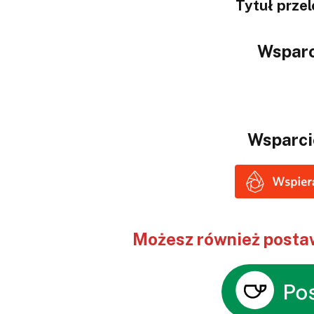
Tytuł prze
Wsparc
Wsparci
Możesz również postaw