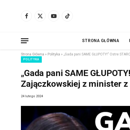
Facebook
X
YouTube
TikTok
(Twitter)
STRONA GŁÓWNA
Strona Główna
»
Polityka
»
„Gada pani SAME GŁUPOTY!” Ostre STARCI
POLITYKA
„Gada pani SAME GŁUPOTY!
Zajączkowskiej z minister z
24 lutego 2024