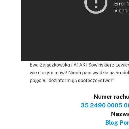
Ewa Zajączkowska i ATAKI Sowińskiej z Lewicy
wie o czym mówi! Niech pani wyjdzie na środek
pojęcia i dezinformują społeczeństwo!”
Numer rach
35 2490 0005 0
Nazwa
Blog Port