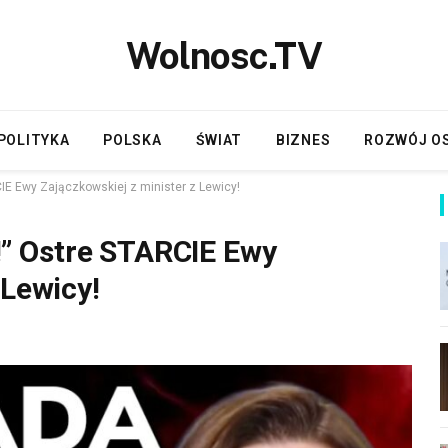
Wolnosc.TV
POLITYKA
POLSKA
ŚWIAT
BIZNES
ROZWÓJ O
E Ewy Zajączkowskiej z minister z Lewicy!
” Ostre STARCIE Ewy
 Lewicy!