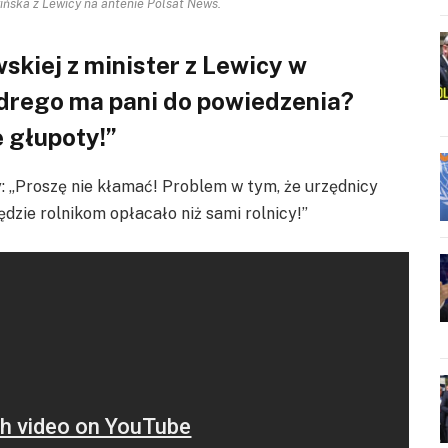
ńska z Lewicy na antenie Polsat News.
kiej z minister z Lewicy w
drego ma pani do powiedzenia?
e głupoty!”
: „Proszę nie kłamać! Problem w tym, że urzędnicy
będzie rolnikom opłacało niż sami rolnicy!”