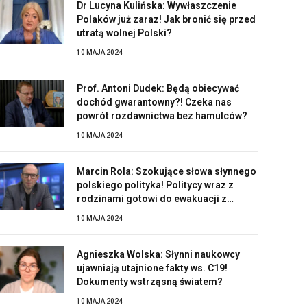
Dr Lucyna Kulińska: Wywłaszczenie
Polaków już zaraz! Jak bronić się przed
utratą wolnej Polski?
10 MAJA 2024
Prof. Antoni Dudek: Będą obiecywać
dochód gwarantowny?! Czeka nas
powrót rozdawnictwa bez hamulców?
10 MAJA 2024
Marcin Rola: Szokujące słowa słynnego
polskiego polityka! Politycy wraz z
rodzinami gotowi do ewakuacji z
Polski?!
10 MAJA 2024
Agnieszka Wolska: Słynni naukowcy
ujawniają utajnione fakty ws. C19!
Dokumenty wstrząsną światem?
10 MAJA 2024