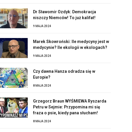
Dr Sławomir Ozdyk: Demokracja
niszczy Niemców! To już kalifat!
9 MAJA 2024
Marek Skowroński: Ile medycyny jest w
medycynie? Ile ekologii w ekologach?
9 MAJA 2024
Czy dawna Hanza odradza się w
Europie?
8 MAJA 2024
Grzegorz Braun WYŚMIEWA Ryszarda
Petru w Sejmie: Przypomina mi się
fraza o psie, kiedy pana słucham!
8 MAJA 2024