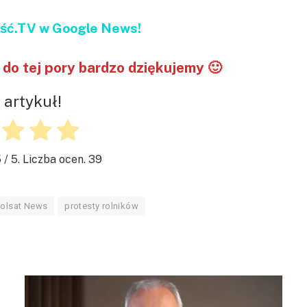
ć.TV w Google News!
do tej pory bardzo dziękujemy 🙂
 artykuł!
5
/ 5. Liczba ocen.
39
olsat News
protesty rolników