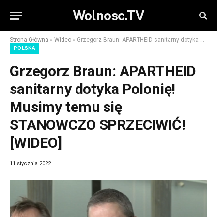
Wolnosc.TV
Strona Główna
»
Wideo
»
Grzegorz Braun: APARTHEID sanitarny dotyka Polonię! Musimy temu się STANOWCZO SPRZECIWIĆ! [WIDEO]
POLSKA
Grzegorz Braun: APARTHEID
sanitarny dotyka Polonię!
Musimy temu się
STANOWCZO SPRZECIWIĆ!
[WIDEO]
11 stycznia 2022