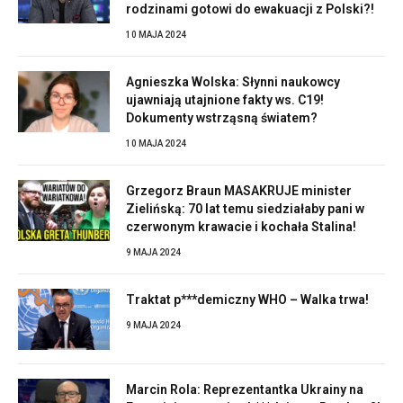
rodzinami gotowi do ewakuacji z Polski?!
10 MAJA 2024
Agnieszka Wolska: Słynni naukowcy
ujawniają utajnione fakty ws. C19!
Dokumenty wstrząsną światem?
10 MAJA 2024
Grzegorz Braun MASAKRUJE minister
Zielińską: 70 lat temu siedziałaby pani w
czerwonym krawacie i kochała Stalina!
9 MAJA 2024
Traktat p***demiczny WHO – Walka trwa!
9 MAJA 2024
Marcin Rola: Reprezentantka Ukrainy na