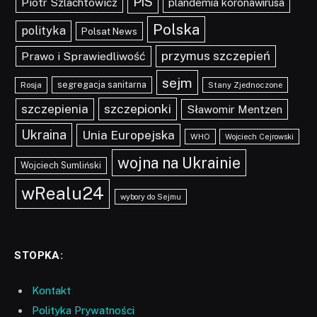
PiS
Piotr Szlachtowicz
plandemia koronawirusa
Polska
polityka
Polsat News
przymus szczepień
Prawo i Sprawiedliwość
sejm
segregacja sanitarna
Rosja
Stany Zjednoczone
szczepionki
szczepienia
Sławomir Mentzen
Ukraina
Unia Europejska
WHO
Wojciech Cejrowski
wojna na Ukrainie
Wojciech Sumliński
wRealu24
wybory do Sejmu
STOPKA:
Kontakt
Polityka Prywatności