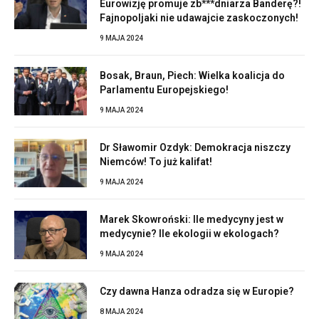
Eurowizję promuje zb***dniarza Banderę?!
Fajnopoljaki nie udawajcie zaskoczonych!
9 MAJA 2024
Bosak, Braun, Piech: Wielka koalicja do
Parlamentu Europejskiego!
9 MAJA 2024
Dr Sławomir Ozdyk: Demokracja niszczy
Niemców! To już kalifat!
9 MAJA 2024
Marek Skowroński: Ile medycyny jest w
medycynie? Ile ekologii w ekologach?
9 MAJA 2024
Czy dawna Hanza odradza się w Europie?
8 MAJA 2024