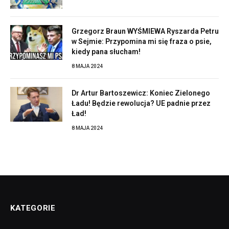
Grzegorz Braun WYŚMIEWA Ryszarda Petru
w Sejmie: Przypomina mi się fraza o psie,
kiedy pana słucham!
8 MAJA 2024
Dr Artur Bartoszewicz: Koniec Zielonego
Ładu! Będzie rewolucja? UE padnie przez
Ład!
8 MAJA 2024
KATEGORIE