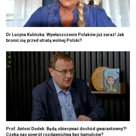
Dr Lucyna Kulińska: Wywłaszczenie Polaków już zaraz! Jak
bronić się przed utratą wolnej Polski?
Prof. Antoni Dudek: Będą obiecywać dochód gwarantowny?!
Czeka nas powrót rozdawnictwa bez hamulców?