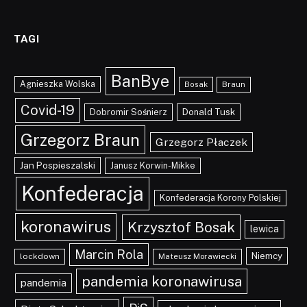
TAGI
BanBye
Agnieszka Wolska
Braun
Bosak
Covid-19
Dobromir Sośnierz
Donald Tusk
Grzegorz Braun
Grzegorz Płaczek
Jan Pospieszalski
Janusz Korwin-Mikke
Konfederacja
Konfederacja Korony Polskiej
koronawirus
Krzysztof Bosak
lewica
Marcin Rola
Niemcy
lockdown
Mateusz Morawiecki
pandemia koronawirusa
pandemia