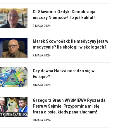
Dr Sławomir Ozdyk: Demokracja
niszczy Niemców! To już kalifat!
9 MAJA 2024
Marek Skowroński: Ile medycyny jest w
medycynie? Ile ekologii w ekologach?
9 MAJA 2024
Czy dawna Hanza odradza się w
Europie?
8 MAJA 2024
Grzegorz Braun WYŚMIEWA Ryszarda
Petru w Sejmie: Przypomina mi się
fraza o psie, kiedy pana słucham!
8 MAJA 2024