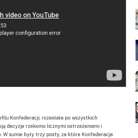
filu Konfederacji, rozesłała po wszystkich
ją decyzje rzekomo licznymi ostrzeżeniami i
e. W sumie były trzy posty, za które Konfederacja