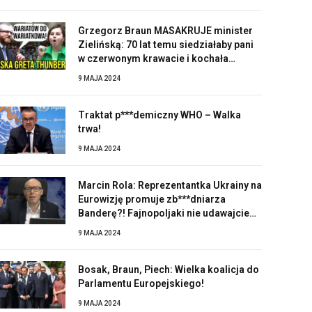
Grzegorz Braun MASAKRUJE minister
Zielińską: 70 lat temu siedziałaby pani
w czerwonym krawacie i kochała
Stalina!
9 MAJA 2024
Traktat p***demiczny WHO – Walka
trwa!
9 MAJA 2024
Marcin Rola: Reprezentantka Ukrainy na
Eurowizję promuje zb***dniarza
Banderę?! Fajnopoljaki nie udawajcie
zaskoczonych!
9 MAJA 2024
Bosak, Braun, Piech: Wielka koalicja do
Parlamentu Europejskiego!
9 MAJA 2024