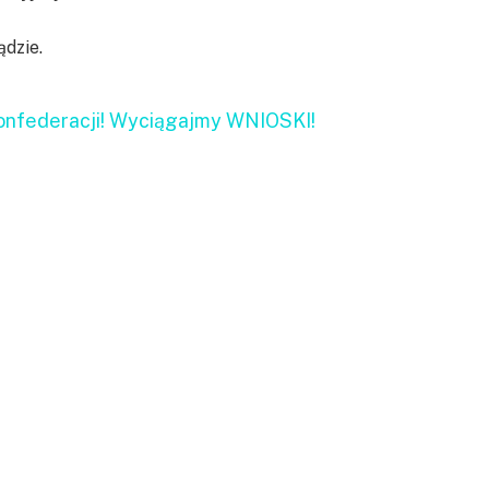
ądzie.