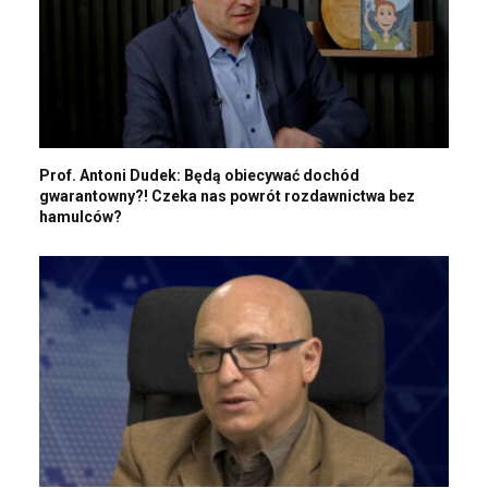
Prof. Antoni Dudek: Będą obiecywać dochód
gwarantowny?! Czeka nas powrót rozdawnictwa bez
hamulców?
Marek Skowroński: Ile medycyny jest w medycynie? Ile
ekologii w ekologach?