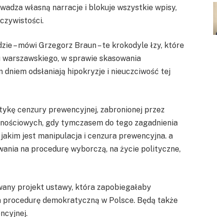
adza własną narracje i blokuje wszystkie wpisy,
czywistości.
zie – mówi Grzegorz Braun – te krokodyle łzy, które
du warszawskiego, w sprawie skasowania
dniem odsłaniają hipokryzje i nieuczciwość tej
tykę cenzury prewencyjnej, zabronionej przez
znościowych, gdy tymczasem do tego zagadnienia
 jakim jest manipulacja i cenzura prewencyjna. a
ania na procedurę wyborczą, na życie polityczne,
wany projekt ustawy, która zapobiegałaby
 procedurę demokratyczną w Polsce. Będą także
ncyjnej.