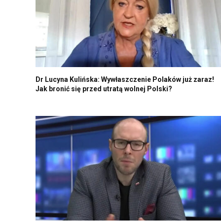
Dr Lucyna Kulińska: Wywłaszczenie Polaków już zaraz!
Jak bronić się przed utratą wolnej Polski?
Marcin Rola: Szokujące słowa słynnego polskiego
polityka! Politycy wraz z rodzinami gotowi do ewakuacji
z Polski?!