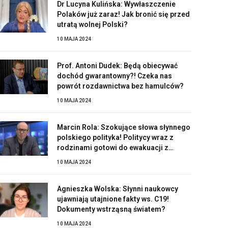
Dr Lucyna Kulińska: Wywłaszczenie
Polaków już zaraz! Jak bronić się przed
utratą wolnej Polski?
10 MAJA 2024
Prof. Antoni Dudek: Będą obiecywać
dochód gwarantowny?! Czeka nas
powrót rozdawnictwa bez hamulców?
10 MAJA 2024
Marcin Rola: Szokujące słowa słynnego
polskiego polityka! Politycy wraz z
rodzinami gotowi do ewakuacji z
Polski?!
10 MAJA 2024
Agnieszka Wolska: Słynni naukowcy
ujawniają utajnione fakty ws. C19!
Dokumenty wstrząsną światem?
10 MAJA 2024