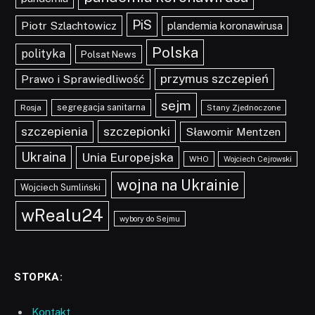
PiS
Piotr Szlachtowicz
plandemia koronawirusa
Polska
polityka
Polsat News
przymus szczepień
Prawo i Sprawiedliwość
sejm
segregacja sanitarna
Rosja
Stany Zjednoczone
szczepionki
szczepienia
Sławomir Mentzen
Ukraina
Unia Europejska
WHO
Wojciech Cejrowski
wojna na Ukrainie
Wojciech Sumliński
wRealu24
wybory do Sejmu
STOPKA:
Kontakt