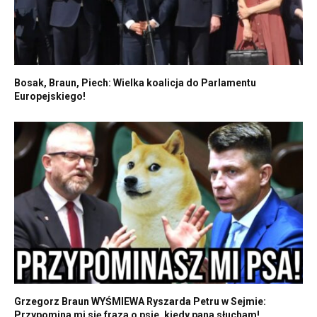
Bosak, Braun, Piech: Wielka koalicja do Parlamentu
Europejskiego!
Grzegorz Braun WYŚMIEWA Ryszarda Petru w Sejmie:
Przypomina mi się fraza o psie, kiedy pana słucham!