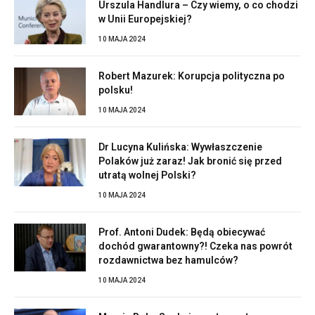
Urszula Handlura – Czy wiemy, o co chodzi
w Unii Europejskiej?
10 MAJA 2024
Robert Mazurek: Korupcja polityczna po
polsku!
10 MAJA 2024
Dr Lucyna Kulińska: Wywłaszczenie
Polaków już zaraz! Jak bronić się przed
utratą wolnej Polski?
10 MAJA 2024
Prof. Antoni Dudek: Będą obiecywać
dochód gwarantowny?! Czeka nas powrót
rozdawnictwa bez hamulców?
10 MAJA 2024