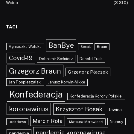
Wideo
(3 310)
TAGI
BanBye
Agnieszka Wolska
Braun
Bosak
Covid-19
Dobromir Sośnierz
Donald Tusk
Grzegorz Braun
Grzegorz Płaczek
Jan Pospieszalski
Janusz Korwin-Mikke
Konfederacja
Konfederacja Korony Polskiej
koronawirus
Krzysztof Bosak
lewica
Marcin Rola
Niemcy
lockdown
Mateusz Morawiecki
pandemia koronawirusa
pandemia