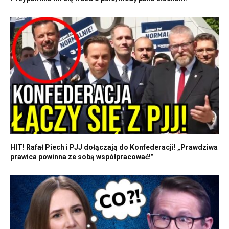
HIT! Rafał Piech i PJJ dołączają do Konfederacji! „Prawdziwa
prawica powinna ze sobą współpracować!”