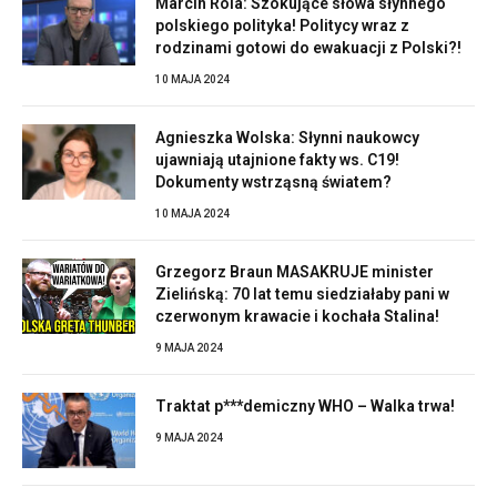
Marcin Rola: Szokujące słowa słynnego
polskiego polityka! Politycy wraz z
rodzinami gotowi do ewakuacji z Polski?!
10 MAJA 2024
Agnieszka Wolska: Słynni naukowcy
ujawniają utajnione fakty ws. C19!
Dokumenty wstrząsną światem?
10 MAJA 2024
Grzegorz Braun MASAKRUJE minister
Zielińską: 70 lat temu siedziałaby pani w
czerwonym krawacie i kochała Stalina!
9 MAJA 2024
Traktat p***demiczny WHO – Walka trwa!
9 MAJA 2024