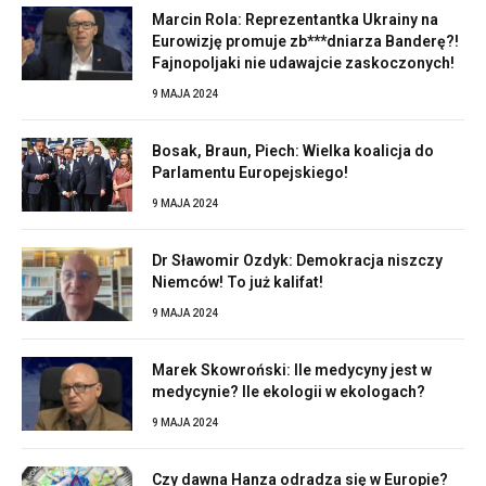
Marcin Rola: Reprezentantka Ukrainy na
Eurowizję promuje zb***dniarza Banderę?!
Fajnopoljaki nie udawajcie zaskoczonych!
9 MAJA 2024
Bosak, Braun, Piech: Wielka koalicja do
Parlamentu Europejskiego!
9 MAJA 2024
Dr Sławomir Ozdyk: Demokracja niszczy
Niemców! To już kalifat!
9 MAJA 2024
Marek Skowroński: Ile medycyny jest w
medycynie? Ile ekologii w ekologach?
9 MAJA 2024
Czy dawna Hanza odradza się w Europie?