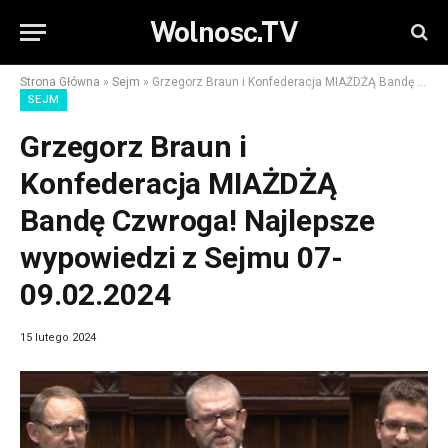
Wolnosc.TV
Strona Główna
»
Sejm
»
Grzegorz Braun i Konfederacja MIAŻDŻĄ Bandę Czwroga! Najlepsze wypowiedzi z Sejmu 07-09.02.2024
SEJM
Grzegorz Braun i
Konfederacja MIAŻDŻĄ
Bandę Czwroga! Najlepsze
wypowiedzi z Sejmu 07-
09.02.2024
15 lutego 2024