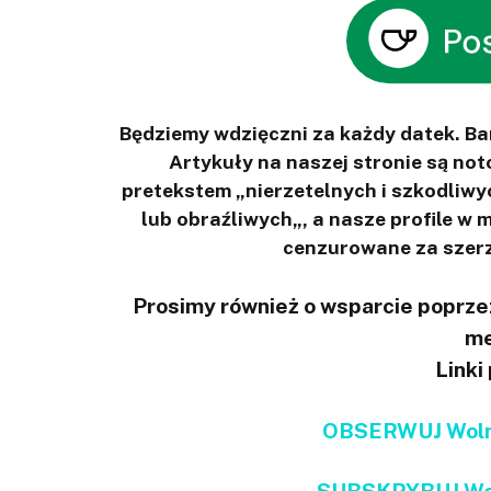
Będziemy wdzięczni za każdy datek. B
Artykuły na naszej stronie są n
pretekstem „nierzetelnych i szkodliwy
lub obraźliwych„, a nasze profile w
cenzurowane za szerz
Prosimy również o wsparcie poprzez
me
Linki
OBSERWUJ Wolno
SUBSKRYBUJ Wol