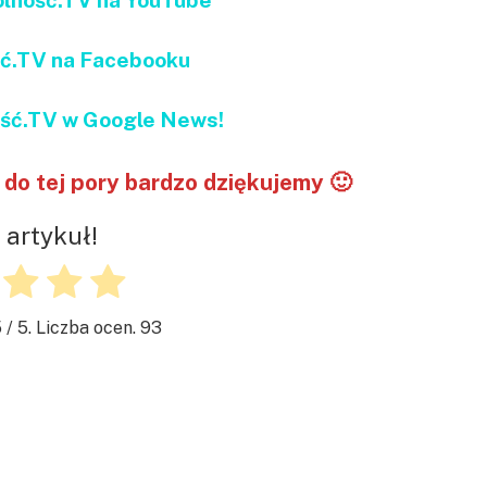
ć.TV na Facebooku
ć.TV w Google News!
do tej pory bardzo dziękujemy 🙂
 artykuł!
5
/ 5. Liczba ocen.
93