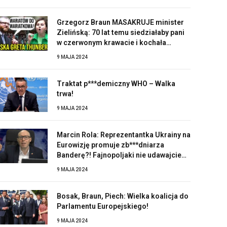
Grzegorz Braun MASAKRUJE minister
Zielińską: 70 lat temu siedziałaby pani
w czerwonym krawacie i kochała
Stalina!
9 MAJA 2024
Traktat p***demiczny WHO – Walka
trwa!
9 MAJA 2024
Marcin Rola: Reprezentantka Ukrainy na
Eurowizję promuje zb***dniarza
Banderę?! Fajnopoljaki nie udawajcie
zaskoczonych!
9 MAJA 2024
Bosak, Braun, Piech: Wielka koalicja do
Parlamentu Europejskiego!
9 MAJA 2024