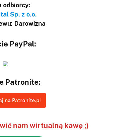
 odbiorcy:
al Sp. z o.o.
lewu: Darowizna
ie PayPal:
e Patronite:
ić nam wirtualną kawę ;)