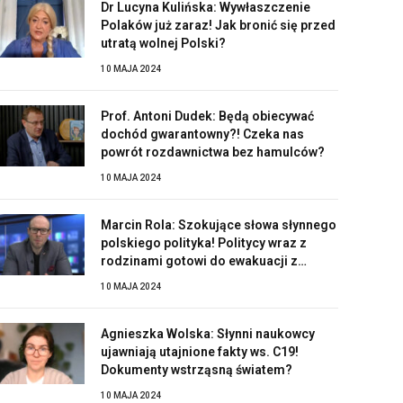
Dr Lucyna Kulińska: Wywłaszczenie
Polaków już zaraz! Jak bronić się przed
utratą wolnej Polski?
10 MAJA 2024
Prof. Antoni Dudek: Będą obiecywać
dochód gwarantowny?! Czeka nas
powrót rozdawnictwa bez hamulców?
10 MAJA 2024
Marcin Rola: Szokujące słowa słynnego
polskiego polityka! Politycy wraz z
rodzinami gotowi do ewakuacji z
Polski?!
10 MAJA 2024
Agnieszka Wolska: Słynni naukowcy
ujawniają utajnione fakty ws. C19!
Dokumenty wstrząsną światem?
10 MAJA 2024