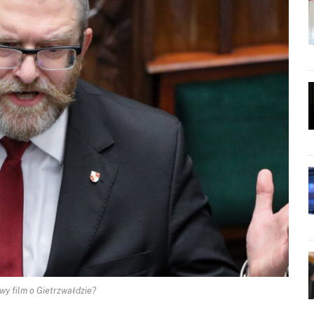
wy film o Gietrzwałdzie?