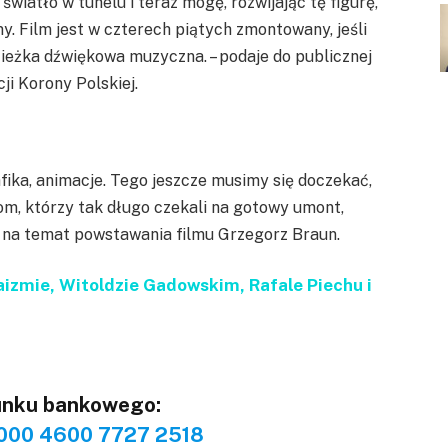
wiatło w tunelu i teraz mogę, rozwijając tę figurę,
y. Film jest w czterech piątych zmontowany, jeśli
ścieżka dźwiękowa muzyczna. – podaje do publicznej
i Korony Polskiej.
fika, animacje. Tego jeszcze musimy się doczekać,
m, którzy tak długo czekali na gotowy umont,
ię na temat powstawania filmu Grzegorz Braun.
aizmie, Witoldzie Gadowskim, Rafale Piechu i
unku bankowego:
000 4600 7727 2518