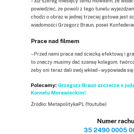
– Już szereg miesięcy temu mówiłem, że widać ś
powiedzieć, że powoli z tego tunelu wyjeżdżam
chodzi o obraz w jednej trzeciej gotowa jest 
wiadomości Grzegorz Braun, poseł Konfederacj
Prace nad filmem
– Przed nami praca nad ścieżką efektową i gra
to znaczy musimy dać szansę kolegom, twórco
żeby oni teraz dali swój wkład – wypowiada s
Polecamy:
Grzegorz Braun szczerze o jud
Kornelu Morawieckim!
Źródło: MetapolitykaPL (Youtube)
Numer rach
35 2490 0005 0