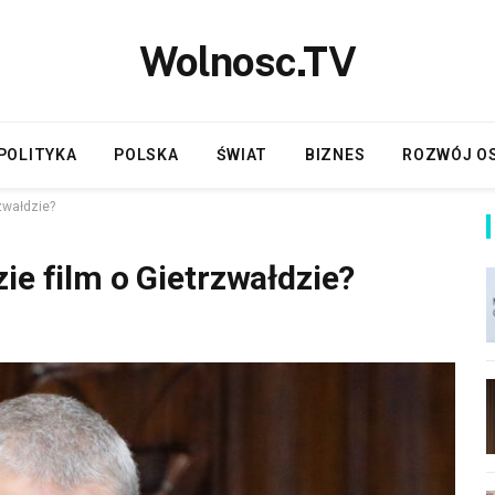
Wolnosc.TV
POLITYKA
POLSKA
ŚWIAT
BIZNES
ROZWÓJ O
zwałdzie?
ie film o Gietrzwałdzie?