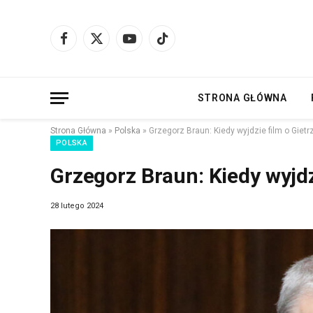
Facebook
X
YouTube
TikTok
(Twitter)
STRONA GŁÓWNA
Strona Główna
»
Polska
»
Grzegorz Braun: Kiedy wyjdzie film o Gietr
POLSKA
Grzegorz Braun: Kiedy wyjdz
28 lutego 2024