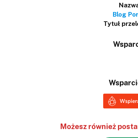
Nazwa
Blog Port
Tytuł prze
Wsparc
Wsparci
Możesz również postaw