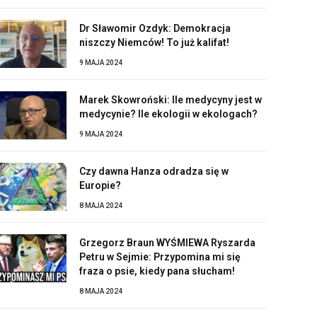
Dr Sławomir Ozdyk: Demokracja
niszczy Niemców! To już kalifat!
9 MAJA 2024
Marek Skowroński: Ile medycyny jest w
medycynie? Ile ekologii w ekologach?
9 MAJA 2024
Czy dawna Hanza odradza się w
Europie?
8 MAJA 2024
Grzegorz Braun WYŚMIEWA Ryszarda
Petru w Sejmie: Przypomina mi się
fraza o psie, kiedy pana słucham!
8 MAJA 2024