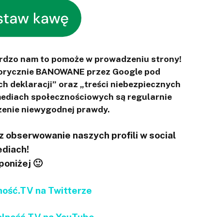
ardzo nam to pomoże w prowadzeniu strony!
otorycznie BANOWANE przez Google pod
ch deklaracji” oraz „treści niebezpiecznych
 mediach społecznościowych są regularnie
enie niewygodnej prawdy.
 obserwowanie naszych profili w social
diach!
 poniżej 🙂
ść.TV na Twitterze
ność.TV na YouTube