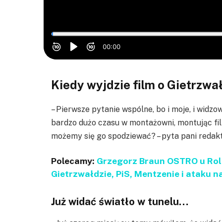
Kiedy wyjdzie film o Gietrzwa
– Pierwsze pytanie wspólne, bo i moje, i widz
bardzo dużo czasu w montażowni, montując film
możemy się go spodziewać? – pyta pani redakt
Polecamy:
Grzegorz Braun OSTRO u Roli
Gietrzwałdzie, PiS, Mentzenie i ataku n
Już widać światło w tunelu…