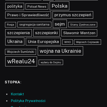
Polska
polityka
Polsat News
przymus szczepień
Prawo i Sprawiedliwość
sejm
segregacja sanitarna
Rosja
Stany Zjednoczone
szczepionki
szczepienia
Sławomir Mentzen
Ukraina
Unia Europejska
WHO
Wojciech Cejrowski
wojna na Ukrainie
Wojciech Sumliński
wRealu24
wybory do Sejmu
STOPKA:
Kontakt
Polityka Prywatności