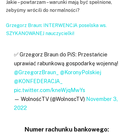
Jakie – powtarzam – warunki mają być spełnione,
żebyśmy wrócili do normalności?
Grzegorz Braun: INTERWENCJA poselska ws.
SZYKANOWANEJ nauczycielki!
✅ Grzegorz Braun do PiS: Przestańcie
uprawiać rabunkową gospodarkę wojenną!
@GrzegorzBraun_
@KoronyPolskiej
@KONFEDERACJA_
pic.twitter.com/kneWjqMwYs
— WolnośćTV (@WolnoscTV)
November 3,
2022
Numer rachunku bankowego: