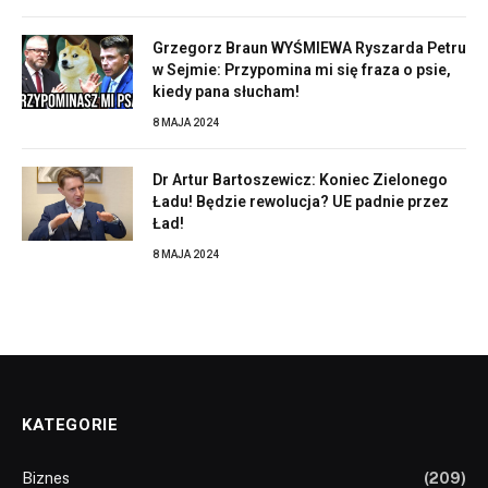
Grzegorz Braun WYŚMIEWA Ryszarda Petru
w Sejmie: Przypomina mi się fraza o psie,
kiedy pana słucham!
8 MAJA 2024
Dr Artur Bartoszewicz: Koniec Zielonego
Ładu! Będzie rewolucja? UE padnie przez
Ład!
8 MAJA 2024
KATEGORIE
Biznes
(209)