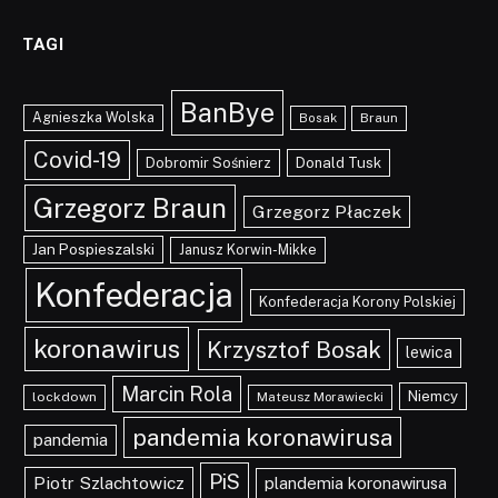
TAGI
BanBye
Agnieszka Wolska
Braun
Bosak
Covid-19
Dobromir Sośnierz
Donald Tusk
Grzegorz Braun
Grzegorz Płaczek
Jan Pospieszalski
Janusz Korwin-Mikke
Konfederacja
Konfederacja Korony Polskiej
koronawirus
Krzysztof Bosak
lewica
Marcin Rola
Niemcy
lockdown
Mateusz Morawiecki
pandemia koronawirusa
pandemia
PiS
Piotr Szlachtowicz
plandemia koronawirusa