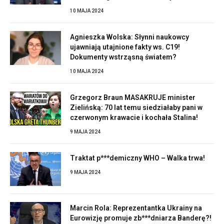
10 MAJA 2024
Agnieszka Wolska: Słynni naukowcy
ujawniają utajnione fakty ws. C19!
Dokumenty wstrząsną światem?
10 MAJA 2024
Grzegorz Braun MASAKRUJE minister
Zielińską: 70 lat temu siedziałaby pani w
czerwonym krawacie i kochała Stalina!
9 MAJA 2024
Traktat p***demiczny WHO – Walka trwa!
9 MAJA 2024
Marcin Rola: Reprezentantka Ukrainy na
Eurowizję promuje zb***dniarza Banderę?!