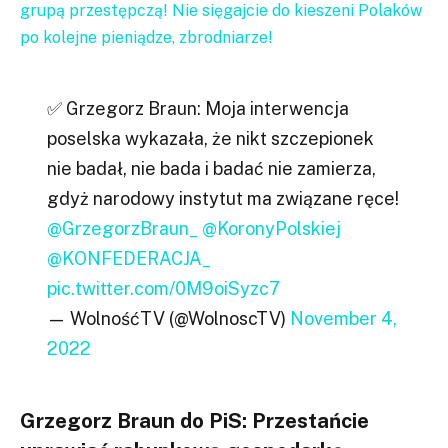
grupą przestępczą! Nie sięgajcie do kieszeni Polaków
po kolejne pieniądze, zbrodniarze!
✅ Grzegorz Braun: Moja interwencja
poselska wykazała, że nikt szczepionek
nie badał, nie bada i badać nie zamierza,
gdyż narodowy instytut ma związane ręce!
@GrzegorzBraun_
@KoronyPolskiej
@KONFEDERACJA_
pic.twitter.com/0M9oiSyzc7
— WolnośćTV (@WolnoscTV)
November 4,
2022
Grzegorz Braun do PiS: Przestańcie