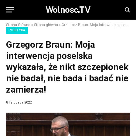
Wolnosc.TV
Strona Główna
»
Strona główna
»
Grzegorz Braun: Moja interwencja poselska wykazała, że nikt szczepionek nie badał, nie bada i badać nie zamierza!
POLITYKA
Grzegorz Braun: Moja
interwencja poselska
wykazała, że nikt szczepionek
nie badał, nie bada i badać nie
zamierza!
8 listopada 2022