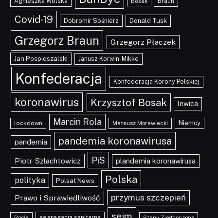
Agnieszka Wolska
Braun
Bosak
Covid-19
Dobromir Sośnierz
Donald Tusk
Grzegorz Braun
Grzegorz Płaczek
Jan Pospieszalski
Janusz Korwin-Mikke
Konfederacja
Konfederacja Korony Polskiej
koronawirus
Krzysztof Bosak
lewica
Marcin Rola
Niemcy
lockdown
Mateusz Morawiecki
pandemia koronawirusa
pandemia
PiS
Piotr Szlachtowicz
plandemia koronawirusa
Polska
polityka
Polsat News
przymus szczepień
Prawo i Sprawiedliwość
sejm
segregacja sanitarna
Rosja
Stany Zjednoczone