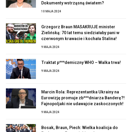
Dokumenty wstrząsną światem?
10 MAJA 2024
Grzegorz Braun MASAKRUJE minister
Zielińską: 70 lat temu siedziałaby pani w
czerwonym krawacie i kochała Stalina!
9 MAJA 2024
Traktat p***demiczny WHO – Walka trwa!
9 MAJA 2024
Marcin Rola: Reprezentantka Ukrainy na
Eurowizję promuje zb***dniarza Banderę?!
Fajnopoljaki nie udawajcie zaskoczonych!
9 MAJA 2024
Bosak, Braun, Piech: Wielka koalicja do