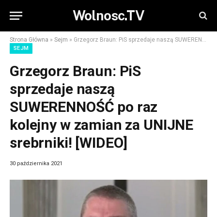
Wolnosc.TV
Strona Główna
»
Sejm
»
Grzegorz Braun: PiS sprzedaje naszą SUWERENNOŚĆ po raz kolejny w zamian za UNIJNE srebrniki! [WIDEO]
SEJM
Grzegorz Braun: PiS
sprzedaje naszą
SUWERENNOŚĆ po raz
kolejny w zamian za UNIJNE
srebrniki! [WIDEO]
30 października 2021