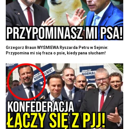
Grzegorz Braun WYŚMIEWA Ryszarda Petru w Sejmie:
Przypomina mi się fraza o psie, kiedy pana słucham!