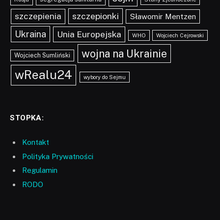
szczepionki
szczepienia
Sławomir Mentzen
Ukraina
Unia Europejska
WHO
Wojciech Cejrowski
wojna na Ukrainie
Wojciech Sumliński
wRealu24
wybory do Sejmu
STOPKA:
Kontakt
Polityka Prywatności
Regulamin
RODO