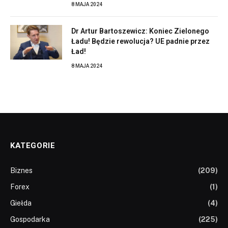
8 MAJA 2024
Dr Artur Bartoszewicz: Koniec Zielonego
Ładu! Będzie rewolucja? UE padnie przez
Ład!
8 MAJA 2024
KATEGORIE
Biznes
(209)
Forex
(1)
Giełda
(4)
Gospodarka
(225)