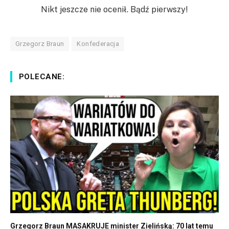
Nikt jeszcze nie ocenił. Bądź pierwszy!
Grzegorz Braun
Konfederacja
POLECANE:
Grzegorz Braun MASAKRUJE minister Zielińską: 70 lat temu