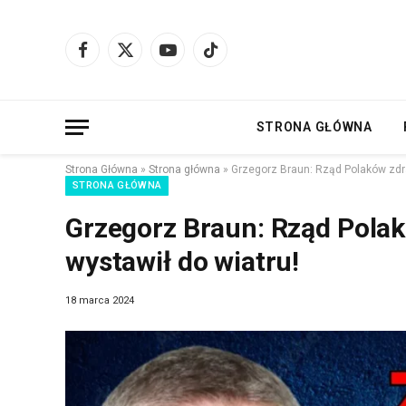
Facebook
X
YouTube
TikTok
(Twitter)
STRONA GŁÓWNA
Strona Główna
»
Strona główna
»
Grzegorz Braun: Rząd Polaków zdrad
STRONA GŁÓWNA
Grzegorz Braun: Rząd Polakó
wystawił do wiatru!
18 marca 2024