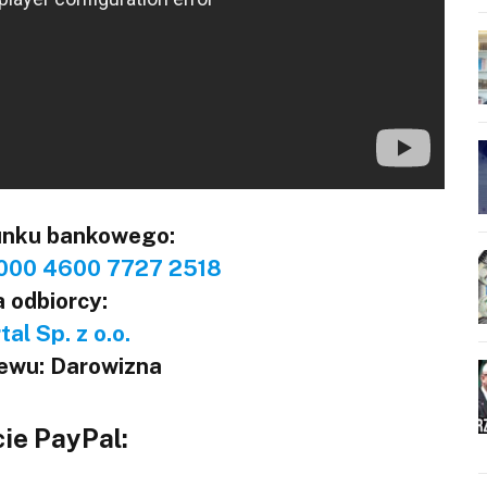
unku bankowego:
000 4600 7727 2518
 odbiorcy:
al Sp. z o.o.
lewu: Darowizna
ie PayPal: