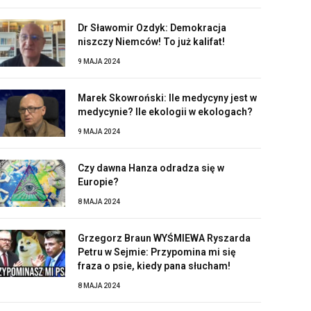
Dr Sławomir Ozdyk: Demokracja
niszczy Niemców! To już kalifat!
9 MAJA 2024
Marek Skowroński: Ile medycyny jest w
medycynie? Ile ekologii w ekologach?
9 MAJA 2024
Czy dawna Hanza odradza się w
Europie?
8 MAJA 2024
Grzegorz Braun WYŚMIEWA Ryszarda
Petru w Sejmie: Przypomina mi się
fraza o psie, kiedy pana słucham!
8 MAJA 2024