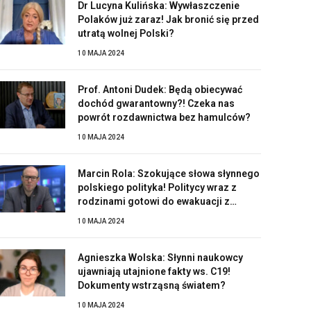
Dr Lucyna Kulińska: Wywłaszczenie
Polaków już zaraz! Jak bronić się przed
utratą wolnej Polski?
10 MAJA 2024
Prof. Antoni Dudek: Będą obiecywać
dochód gwarantowny?! Czeka nas
powrót rozdawnictwa bez hamulców?
10 MAJA 2024
Marcin Rola: Szokujące słowa słynnego
polskiego polityka! Politycy wraz z
rodzinami gotowi do ewakuacji z
Polski?!
10 MAJA 2024
Agnieszka Wolska: Słynni naukowcy
ujawniają utajnione fakty ws. C19!
Dokumenty wstrząsną światem?
10 MAJA 2024