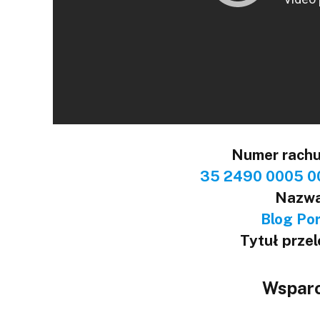
Numer rach
35 2490 0005 0
Nazwa
Blog Port
Tytuł prze
Wsparc