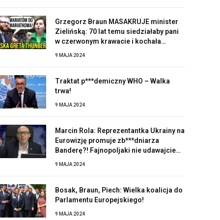
Grzegorz Braun MASAKRUJE minister
Zielińską: 70 lat temu siedziałaby pani
w czerwonym krawacie i kochała
Stalina!
9 MAJA 2024
Traktat p***demiczny WHO – Walka
trwa!
9 MAJA 2024
Marcin Rola: Reprezentantka Ukrainy na
Eurowizję promuje zb***dniarza
Banderę?! Fajnopoljaki nie udawajcie
zaskoczonych!
9 MAJA 2024
Bosak, Braun, Piech: Wielka koalicja do
Parlamentu Europejskiego!
9 MAJA 2024