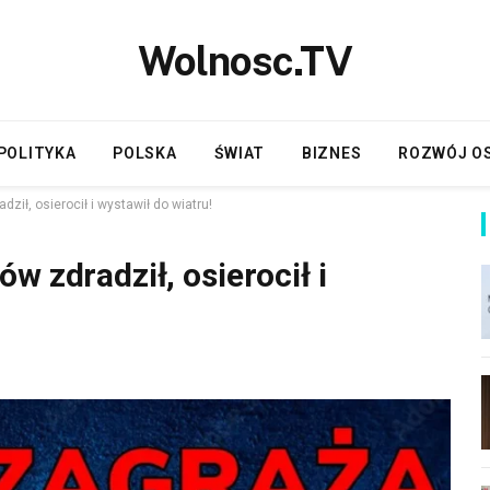
Wolnosc.TV
POLITYKA
POLSKA
ŚWIAT
BIZNES
ROZWÓJ O
ził, osierocił i wystawił do wiatru!
w zdradził, osierocił i