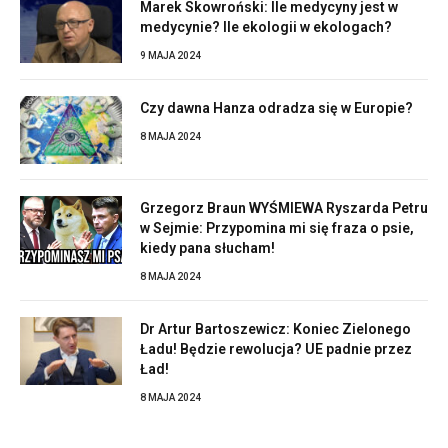
Marek Skowroński: Ile medycyny jest w
medycynie? Ile ekologii w ekologach?
9 MAJA 2024
Czy dawna Hanza odradza się w Europie?
8 MAJA 2024
Grzegorz Braun WYŚMIEWA Ryszarda Petru
w Sejmie: Przypomina mi się fraza o psie,
kiedy pana słucham!
8 MAJA 2024
Dr Artur Bartoszewicz: Koniec Zielonego
Ładu! Będzie rewolucja? UE padnie przez
Ład!
8 MAJA 2024