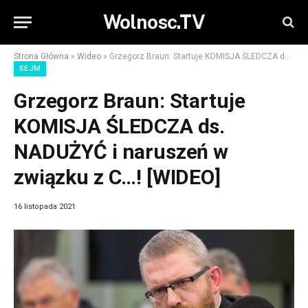
Wolnosc.TV
Strona Główna
»
Wideo
»
Grzegorz Braun: Startuje KOMISJA ŚLEDCZA ds. NADUŻYĆ i naruszeń w związku z C…! [WIDEO]
SEJM
Grzegorz Braun: Startuje
KOMISJA ŚLEDCZA ds.
NADUŻYĆ i naruszeń w
związku z C…! [WIDEO]
16 listopada 2021