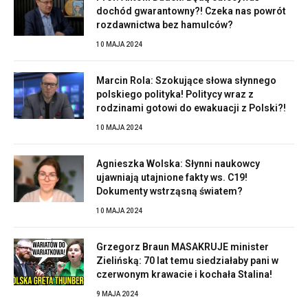
dochód gwarantowny?! Czeka nas powrót
rozdawnictwa bez hamulców?
10 MAJA 2024
Marcin Rola: Szokujące słowa słynnego
polskiego polityka! Politycy wraz z
rodzinami gotowi do ewakuacji z Polski?!
10 MAJA 2024
Agnieszka Wolska: Słynni naukowcy
ujawniają utajnione fakty ws. C19!
Dokumenty wstrząsną światem?
10 MAJA 2024
Grzegorz Braun MASAKRUJE minister
Zielińską: 70 lat temu siedziałaby pani w
czerwonym krawacie i kochała Stalina!
9 MAJA 2024