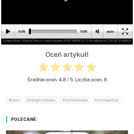
Oceń artykuł!
Średnia ocen.
4.8
/ 5. Liczba ocen.
8
Braun
Grzegorz Braun
Konfederacja
koronawirus
POLECANE: