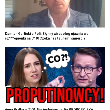
Damian Garlicki u Roli: Słynny wirusolog ujawnia ws.
sz***epionki na C19! Czeka nas tsunami śmierci?!
Anna Bryłka w TVP: Nie jesteśmy partią PROROSYJSKĄ,