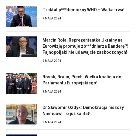
Traktat p***demiczny WHO – Walka trwa!
9 MAJA 2024
Marcin Rola: Reprezentantka Ukrainy na
Eurowizję promuje zb***dniarza Banderę?!
Fajnopoljaki nie udawajcie zaskoczonych!
9 MAJA 2024
Bosak, Braun, Piech: Wielka koalicja do
Parlamentu Europejskiego!
9 MAJA 2024
Dr Sławomir Ozdyk: Demokracja niszczy
Niemców! To już kalifat!
9 MAJA 2024