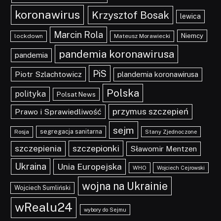
koronawirus
Krzysztof Bosak
lewica
Marcin Rola
Niemcy
lockdown
Mateusz Morawiecki
pandemia koronawirusa
pandemia
PiS
Piotr Szlachtowicz
plandemia koronawirusa
Polska
polityka
Polsat News
przymus szczepień
Prawo i Sprawiedliwość
sejm
segregacja sanitarna
Rosja
Stany Zjednoczone
szczepionki
szczepienia
Sławomir Mentzen
Ukraina
Unia Europejska
WHO
Wojciech Cejrowski
wojna na Ukrainie
Wojciech Sumliński
wRealu24
wybory do Sejmu