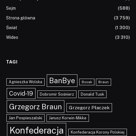
Sejm
(588)
Strona główna
(3 759)
Świat
(1 300)
Wideo
(3 310)
TAGI
BanBye
Agnieszka Wolska
Braun
Bosak
Covid-19
Dobromir Sośnierz
Donald Tusk
Grzegorz Braun
Grzegorz Płaczek
Jan Pospieszalski
Janusz Korwin-Mikke
Konfederacja
Konfederacja Korony Polskiej