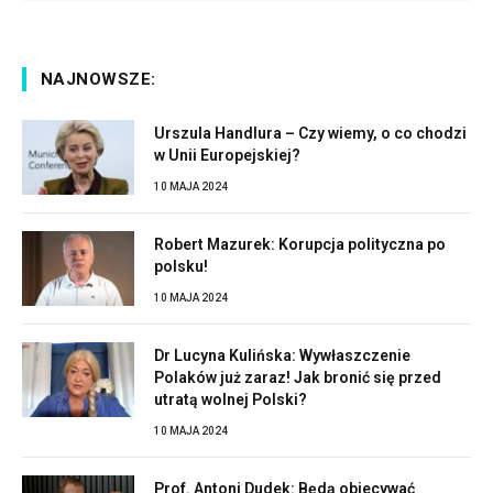
NAJNOWSZE:
Urszula Handlura – Czy wiemy, o co chodzi
w Unii Europejskiej?
10 MAJA 2024
Robert Mazurek: Korupcja polityczna po
polsku!
10 MAJA 2024
Dr Lucyna Kulińska: Wywłaszczenie
Polaków już zaraz! Jak bronić się przed
utratą wolnej Polski?
10 MAJA 2024
Prof. Antoni Dudek: Będą obiecywać