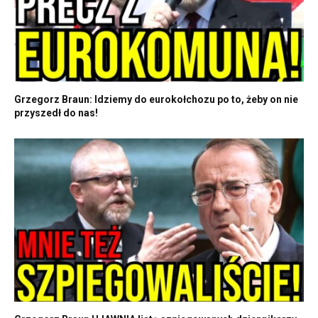
Grzegorz Braun: Idziemy do eurokołchozu po to, żeby on nie
przyszedł do nas!