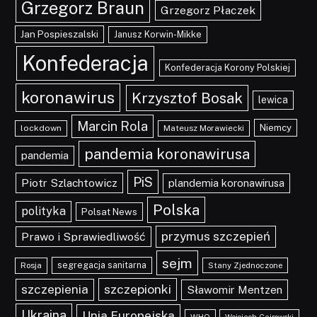
Grzegorz Braun
Grzegorz Płaczek
Jan Pospieszalski
Janusz Korwin-Mikke
Konfederacja
Konfederacja Korony Polskiej
koronawirus
Krzysztof Bosak
lewica
Marcin Rola
Niemcy
lockdown
Mateusz Morawiecki
pandemia koronawirusa
pandemia
PiS
Piotr Szlachtowicz
plandemia koronawirusa
Polska
polityka
Polsat News
przymus szczepień
Prawo i Sprawiedliwość
sejm
segregacja sanitarna
Rosja
Stany Zjednoczone
szczepionki
szczepienia
Sławomir Mentzen
Ukraina
Unia Europejska
WHO
Wojciech Cejrowski