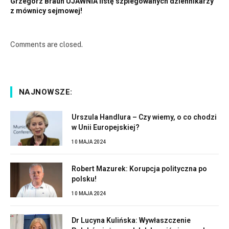
Grzegorz Braun UJAWNIA listę szpiegowanych dziennikarzy
z mównicy sejmowej!
Comments are closed.
NAJNOWSZE:
Urszula Handlura – Czy wiemy, o co chodzi
w Unii Europejskiej?
10 MAJA 2024
Robert Mazurek: Korupcja polityczna po
polsku!
10 MAJA 2024
Dr Lucyna Kulińska: Wywłaszczenie