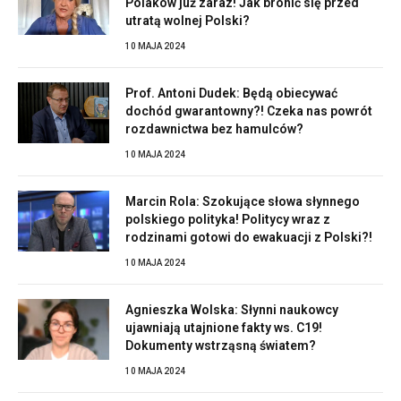
Polaków już zaraz! Jak bronić się przed
utratą wolnej Polski?
10 MAJA 2024
Prof. Antoni Dudek: Będą obiecywać
dochód gwarantowny?! Czeka nas powrót
rozdawnictwa bez hamulców?
10 MAJA 2024
Marcin Rola: Szokujące słowa słynnego
polskiego polityka! Politycy wraz z
rodzinami gotowi do ewakuacji z Polski?!
10 MAJA 2024
Agnieszka Wolska: Słynni naukowcy
ujawniają utajnione fakty ws. C19!
Dokumenty wstrząsną światem?
10 MAJA 2024