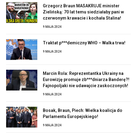
Grzegorz Braun MASAKRUJE minister
Zielińską: 70 lat temu siedziałaby pani w
czerwonym krawacie i kochała Stalina!
9 MAJA 2024
Traktat p***demiczny WHO – Walka trwa!
9 MAJA 2024
Marcin Rola: Reprezentantka Ukrainy na
Eurowizję promuje zb***dniarza Banderę?!
Fajnopoljaki nie udawajcie zaskoczonych!
9 MAJA 2024
Bosak, Braun, Piech: Wielka koalicja do
Parlamentu Europejskiego!
9 MAJA 2024