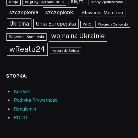
sejm
segregacja sanitarna
Rosja
Stany Zjednoczone
szczepionki
szczepienia
Sławomir Mentzen
Ukraina
Unia Europejska
WHO
Wojciech Cejrowski
wojna na Ukrainie
Wojciech Sumliński
wRealu24
wybory do Sejmu
STOPKA:
Kontakt
Polityka Prywatności
Regulamin
RODO