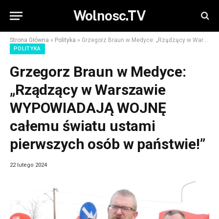
Wolnosc.TV
Strona Główna
»
Polityka
»
Grzegorz Braun w Medyce: „Rządzący w Warszawie WYPOWIADAJĄ WOJNĘ całemu światu ustami pierwszych osób w państwie!”
POLITYKA
Grzegorz Braun w Medyce:
„Rządzący w Warszawie
WYPOWIADAJĄ WOJNĘ
całemu światu ustami
pierwszych osób w państwie!”
22 lutego 2024