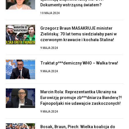
Dokumenty wstrząsną światem?
10 MAJA 2024
Grzegorz Braun MASAKRUJE minister
Zielińską: 70 lat temu siedziałaby pani w
czerwonym krawacie i kochała Stalina!
9 MAJA 2024
Traktat p***demiczny WHO – Walka trwa!
9 MAJA 2024
Marcin Rola: Reprezentantka Ukrainy na
Eurowizję promuje zb***dniarza Banderę?!
Fajnopoljaki nie udawajcie zaskoczonych!
9 MAJA 2024
Bosak, Braun, Piech: Wielka koalicja do