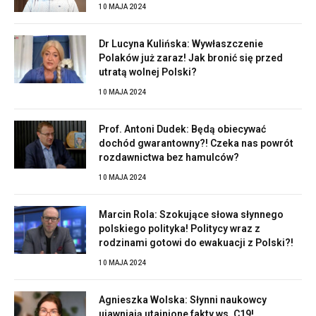
10 MAJA 2024
Dr Lucyna Kulińska: Wywłaszczenie
Polaków już zaraz! Jak bronić się przed
utratą wolnej Polski?
10 MAJA 2024
Prof. Antoni Dudek: Będą obiecywać
dochód gwarantowny?! Czeka nas powrót
rozdawnictwa bez hamulców?
10 MAJA 2024
Marcin Rola: Szokujące słowa słynnego
polskiego polityka! Politycy wraz z
rodzinami gotowi do ewakuacji z Polski?!
10 MAJA 2024
Agnieszka Wolska: Słynni naukowcy
ujawniają utajnione fakty ws. C19!