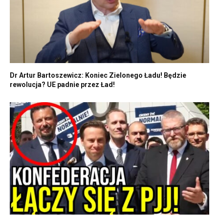
Dr Artur Bartoszewicz: Koniec Zielonego Ładu! Będzie
rewolucja? UE padnie przez Ład!