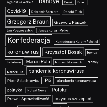
BanBye
Agnieszka Wolska
Braun
Bosak
Covid-19
Dobromir Sośnierz
Donald Tusk
Grzegorz Braun
Grzegorz Płaczek
Jan Pospieszalski
Janusz Korwin-Mikke
Konfederacja
Konfederacja Korony Polskiej
koronawirus
Krzysztof Bosak
lewica
Marcin Rola
Niemcy
lockdown
Mateusz Morawiecki
pandemia koronawirusa
pandemia
PiS
Piotr Szlachtowicz
plandemia koronawirusa
Polska
polityka
Polsat News
przymus szczepień
Prawo i Sprawiedliwość