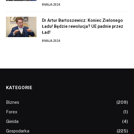
8 MAJA 2024
Dr Artur Bartoszewicz: Koniec Zielonego
Ładu! Będzie rewolucja? UE padnie przez
Ład!
8 MAJA 2024
KATEGORIE
Biznes
(209)
Forex
(1)
Giełda
(4)
Gospodarka
(225)