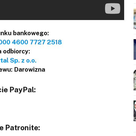
unku bankowego:
000 4600 7727 2518
 odbiorcy:
al Sp. z o.o.
lewu: Darowizna
ie PayPal:
e Patronite: