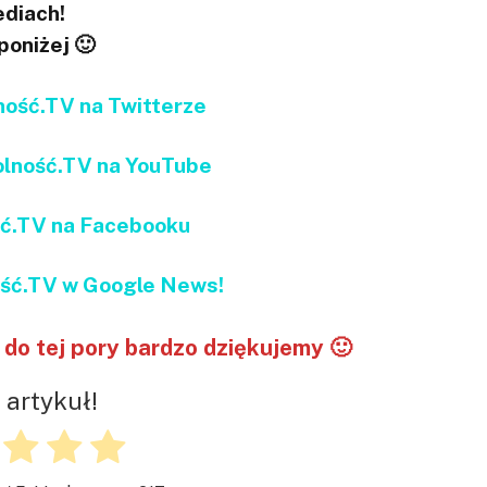
diach!
 poniżej 🙂
ść.TV na Twitterze
ność.TV na YouTube
ć.TV na Facebooku
ć.TV w Google News!
do tej pory bardzo dziękujemy 🙂
 artykuł!