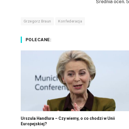
Średnia ocen.
5
Grzegorz Braun
Konfederacja
POLECANE:
Urszula Handlura – Czy wiemy, o co chodzi w Unii
Europejskiej?