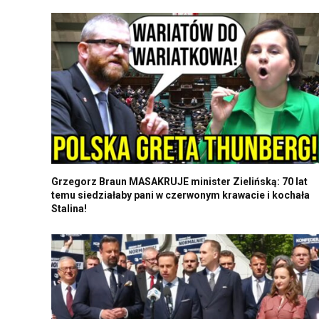
Grzegorz Braun MASAKRUJE minister Zielińską: 70 lat
temu siedziałaby pani w czerwonym krawacie i kochała
Stalina!