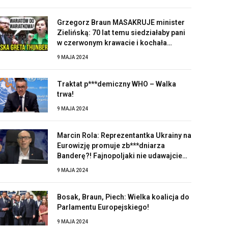
Grzegorz Braun MASAKRUJE minister
Zielińską: 70 lat temu siedziałaby pani
w czerwonym krawacie i kochała
Stalina!
9 MAJA 2024
Traktat p***demiczny WHO – Walka
trwa!
9 MAJA 2024
Marcin Rola: Reprezentantka Ukrainy na
Eurowizję promuje zb***dniarza
Banderę?! Fajnopoljaki nie udawajcie
zaskoczonych!
9 MAJA 2024
Bosak, Braun, Piech: Wielka koalicja do
Parlamentu Europejskiego!
9 MAJA 2024