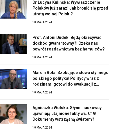
Dr Lucyna Kulińska: Wywłaszczenie
Polaków już zaraz! Jak bronić się przed
utratą wolnej Polski?
10 MAJA 2024
Prof. Antoni Dudek: Będą obiecywać
dochód gwarantowny?! Czeka nas
powrót rozdawnictwa bez hamulców?
10 MAJA 2024
Marcin Rola: Szokujące słowa słynnego
polskiego polityka! Politycy wraz z
rodzinami gotowi do ewakuacji z
Polski?!
10 MAJA 2024
Agnieszka Wolska: Słynni naukowcy
ujawniają utajnione fakty ws. C19!
Dokumenty wstrząsną światem?
10 MAJA 2024