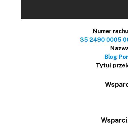
Numer rach
35 2490 0005 0
Nazwa
Blog Port
Tytuł prze
Wsparc
Wsparci