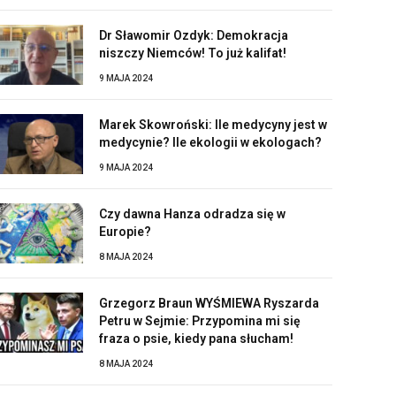
Dr Sławomir Ozdyk: Demokracja
niszczy Niemców! To już kalifat!
9 MAJA 2024
Marek Skowroński: Ile medycyny jest w
medycynie? Ile ekologii w ekologach?
9 MAJA 2024
Czy dawna Hanza odradza się w
Europie?
8 MAJA 2024
Grzegorz Braun WYŚMIEWA Ryszarda
Petru w Sejmie: Przypomina mi się
fraza o psie, kiedy pana słucham!
8 MAJA 2024