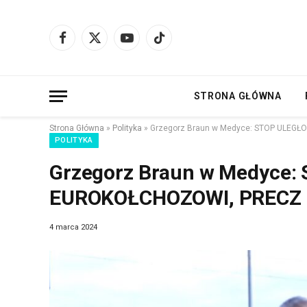
Facebook
X
YouTube
TikTok
(Twitter)
STRONA GŁÓWNA
Strona Główna
»
Polityka
»
Grzegorz Braun w Medyce: STOP ULEG
POLITYKA
Grzegorz Braun w Medyce:
EUROKOŁCHOZOWI, PRECZ 
4 marca 2024