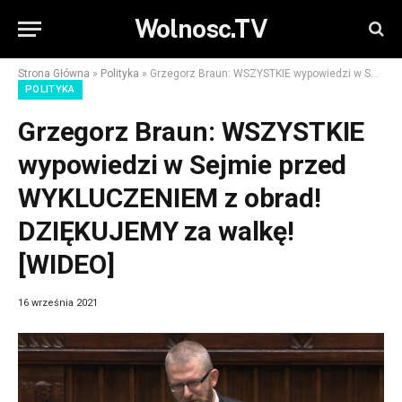
Wolnosc.TV
Strona Główna
»
Polityka
»
Grzegorz Braun: WSZYSTKIE wypowiedzi w Sejmie przed WYKLUCZENIEM z obrad! DZIĘKUJEMY za walkę! [WIDEO]
POLITYKA
Grzegorz Braun: WSZYSTKIE
wypowiedzi w Sejmie przed
WYKLUCZENIEM z obrad!
DZIĘKUJEMY za walkę!
[WIDEO]
16 września 2021