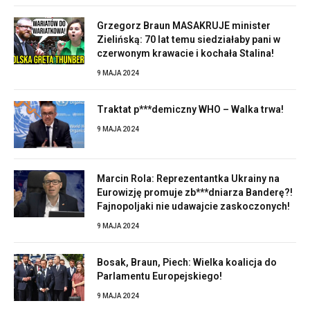
Grzegorz Braun MASAKRUJE minister
Zielińską: 70 lat temu siedziałaby pani w
czerwonym krawacie i kochała Stalina!
9 MAJA 2024
Traktat p***demiczny WHO – Walka trwa!
9 MAJA 2024
Marcin Rola: Reprezentantka Ukrainy na
Eurowizję promuje zb***dniarza Banderę?!
Fajnopoljaki nie udawajcie zaskoczonych!
9 MAJA 2024
Bosak, Braun, Piech: Wielka koalicja do
Parlamentu Europejskiego!
9 MAJA 2024