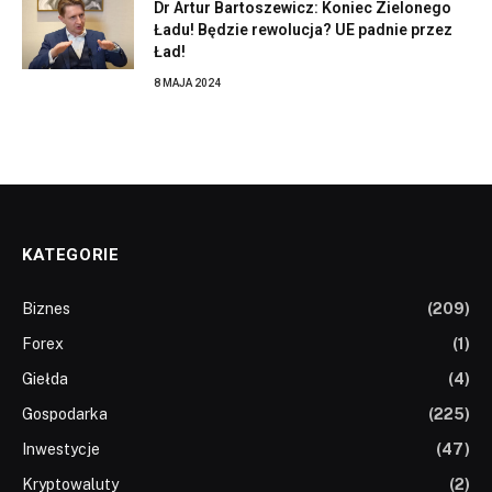
Dr Artur Bartoszewicz: Koniec Zielonego
Ładu! Będzie rewolucja? UE padnie przez
Ład!
8 MAJA 2024
KATEGORIE
Biznes
(209)
Forex
(1)
Giełda
(4)
Gospodarka
(225)
Inwestycje
(47)
Kryptowaluty
(2)