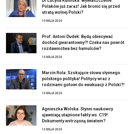
Dr Lucyna Kulińska: Wywłaszczenie
Polaków już zaraz! Jak bronić się przed
utratą wolnej Polski?
10 MAJA 2024
Prof. Antoni Dudek: Będą obiecywać
dochód gwarantowny?! Czeka nas powrót
rozdawnictwa bez hamulców?
10 MAJA 2024
Marcin Rola: Szokujące słowa słynnego
polskiego polityka! Politycy wraz z
rodzinami gotowi do ewakuacji z Polski?!
10 MAJA 2024
Agnieszka Wolska: Słynni naukowcy
ujawniają utajnione fakty ws. C19!
Dokumenty wstrząsną światem?
10 MAJA 2024