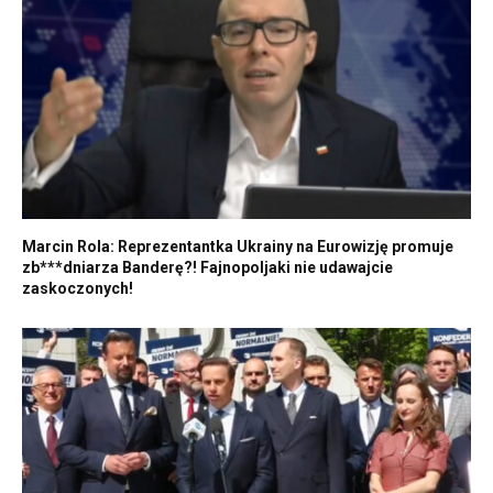
Marcin Rola: Reprezentantka Ukrainy na Eurowizję promuje
zb***dniarza Banderę?! Fajnopoljaki nie udawajcie
zaskoczonych!