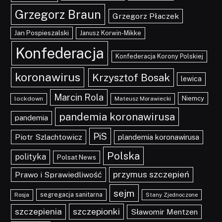
Grzegorz Braun
Grzegorz Płaczek
Jan Pospieszalski
Janusz Korwin-Mikke
Konfederacja
Konfederacja Korony Polskiej
koronawirus
Krzysztof Bosak
lewica
Marcin Rola
Niemcy
lockdown
Mateusz Morawiecki
pandemia koronawirusa
pandemia
PiS
Piotr Szlachtowicz
plandemia koronawirusa
Polska
polityka
Polsat News
przymus szczepień
Prawo i Sprawiedliwość
sejm
segregacja sanitarna
Rosja
Stany Zjednoczone
szczepionki
szczepienia
Sławomir Mentzen