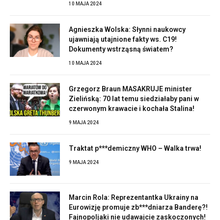
10 MAJA 2024
Agnieszka Wolska: Słynni naukowcy
ujawniają utajnione fakty ws. C19!
Dokumenty wstrząsną światem?
10 MAJA 2024
Grzegorz Braun MASAKRUJE minister
Zielińską: 70 lat temu siedziałaby pani w
czerwonym krawacie i kochała Stalina!
9 MAJA 2024
Traktat p***demiczny WHO – Walka trwa!
9 MAJA 2024
Marcin Rola: Reprezentantka Ukrainy na
Eurowizję promuje zb***dniarza Banderę?!
Fajnopoljaki nie udawajcie zaskoczonych!