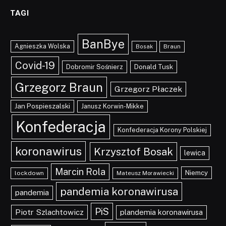
TAGI
BanBye
Agnieszka Wolska
Braun
Bosak
Covid-19
Dobromir Sośnierz
Donald Tusk
Grzegorz Braun
Grzegorz Płaczek
Jan Pospieszalski
Janusz Korwin-Mikke
Konfederacja
Konfederacja Korony Polskiej
koronawirus
Krzysztof Bosak
lewica
Marcin Rola
Niemcy
lockdown
Mateusz Morawiecki
pandemia koronawirusa
pandemia
PiS
Piotr Szlachtowicz
plandemia koronawirusa