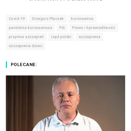
Covid-19
Grzegorz Płaczek
koronawirus
pandemia koronawirusa
PiS
Prawo i Sprawiedliwość
przymus szczepień
rząd polski
szczepienia
szczepienia dzieci
POLECANE: