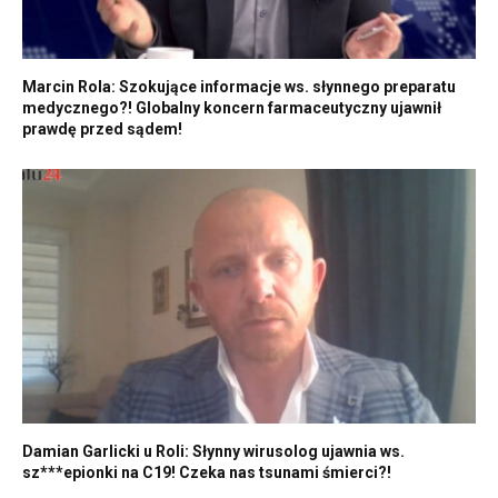
Marcin Rola: Szokujące informacje ws. słynnego preparatu
medycznego?! Globalny koncern farmaceutyczny ujawnił
prawdę przed sądem!
Damian Garlicki u Roli: Słynny wirusolog ujawnia ws.
sz***epionki na C19! Czeka nas tsunami śmierci?!