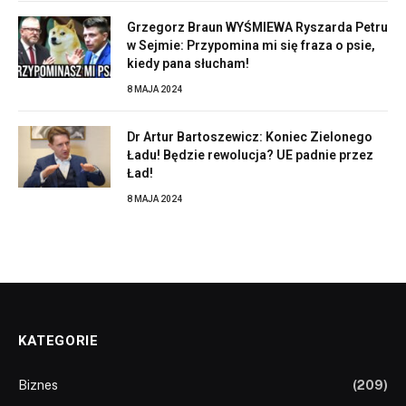
Grzegorz Braun WYŚMIEWA Ryszarda Petru
w Sejmie: Przypomina mi się fraza o psie,
kiedy pana słucham!
8 MAJA 2024
Dr Artur Bartoszewicz: Koniec Zielonego
Ładu! Będzie rewolucja? UE padnie przez
Ład!
8 MAJA 2024
KATEGORIE
Biznes
(209)