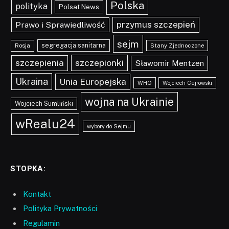
Polska
polityka
Polsat News
przymus szczepień
Prawo i Sprawiedliwość
sejm
segregacja sanitarna
Rosja
Stany Zjednoczone
szczepionki
szczepienia
Sławomir Mentzen
Ukraina
Unia Europejska
WHO
Wojciech Cejrowski
wojna na Ukrainie
Wojciech Sumliński
wRealu24
wybory do Sejmu
STOPKA:
Kontakt
Polityka Prywatności
Regulamin