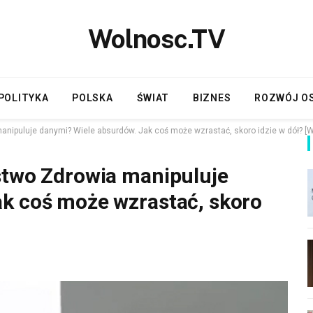
Wolnosc.TV
POLITYKA
POLSKA
ŚWIAT
BIZNES
ROZWÓJ O
anipuluje danymi? Wiele absurdów. Jak coś może wzrastać, skoro idzie w dół? [
stwo Zdrowia manipuluje
k coś może wzrastać, skoro