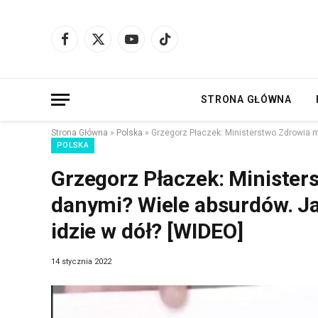
Facebook
X
YouTube
TikTok
(Twitter)
STRONA GŁÓWNA
Strona Główna
»
Polska
»
Grzegorz Płaczek: Ministerstwo Zdrowia m
POLSKA
Grzegorz Płaczek: Minister
danymi? Wiele absurdów. Ja
idzie w dół? [WIDEO]
14 stycznia 2022