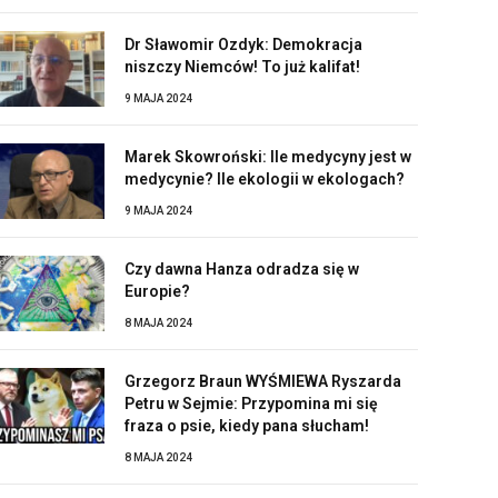
Dr Sławomir Ozdyk: Demokracja
niszczy Niemców! To już kalifat!
9 MAJA 2024
Marek Skowroński: Ile medycyny jest w
medycynie? Ile ekologii w ekologach?
9 MAJA 2024
Czy dawna Hanza odradza się w
Europie?
8 MAJA 2024
Grzegorz Braun WYŚMIEWA Ryszarda
Petru w Sejmie: Przypomina mi się
fraza o psie, kiedy pana słucham!
8 MAJA 2024