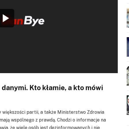
 danymi. Kto kłamie, a kto mówi
 większości partii, a także Ministerstwo Zdrowia
 mają wspólnego z prawdą. Chodzi o informacje na
awia, że wiele osób jest dezinformowanych i nie