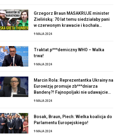
Grzegorz Braun MASAKRUJE minister
Zielińską: 70 lat temu siedziałaby pani
w czerwonym krawacie i kochała
Stalina!
9 MAJA 2024
Traktat p***demiczny WHO – Walka
trwa!
9 MAJA 2024
Marcin Rola: Reprezentantka Ukrainy na
Eurowizję promuje zb***dniarza
Banderę?! Fajnopoljaki nie udawajcie
zaskoczonych!
9 MAJA 2024
Bosak, Braun, Piech: Wielka koalicja do
Parlamentu Europejskiego!
9 MAJA 2024