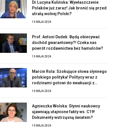
Dr Lucyna Kulińska: Wywłaszczenie
Polaków już zaraz! Jak bronić się przed
utratą wolnej Polski?
10 MAJA 2024
Prof. Antoni Dudek: Będą obiecywać
dochód gwarantowny?! Czeka nas
powrót rozdawnictwa bez hamulców?
10 MAJA 2024
Marcin Rola: Szokujące słowa słynnego
polskiego polityka! Politycy wraz z
rodzinami gotowi do ewakuacji z
Polski?!
10 MAJA 2024
Agnieszka Wolska: Słynni naukowcy
ujawniają utajnione fakty ws. C19!
Dokumenty wstrząsną światem?
10 MAJA 2024