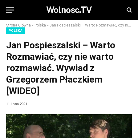
Wolnosc.TV
Strona Główna
»
Polska
»
Jan Pospieszalski – Warto Rozmawiać, czy nie warto rozmawiać. Wywiad z Grzegorzem Płaczkiem [WIDEO]
POLSKA
Jan Pospieszalski – Warto
Rozmawiać, czy nie warto
rozmawiać. Wywiad z
Grzegorzem Płaczkiem
[WIDEO]
11 lipca 2021