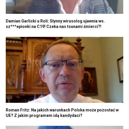
Damian Garlicki u Roli: Słynny wirusolog ujawnia ws.
sz***epionki na C19! Czeka nas tsunami śmierci?!
Roman Fritz: Na jakich warunkach Polska może pozostać w
UE? Z jakim programem idą kandydaci?