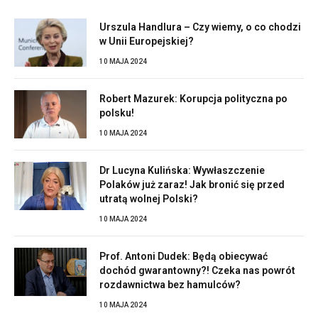
Urszula Handlura – Czy wiemy, o co chodzi
w Unii Europejskiej?
10 MAJA 2024
Robert Mazurek: Korupcja polityczna po
polsku!
10 MAJA 2024
Dr Lucyna Kulińska: Wywłaszczenie
Polaków już zaraz! Jak bronić się przed
utratą wolnej Polski?
10 MAJA 2024
Prof. Antoni Dudek: Będą obiecywać
dochód gwarantowny?! Czeka nas powrót
rozdawnictwa bez hamulców?
10 MAJA 2024