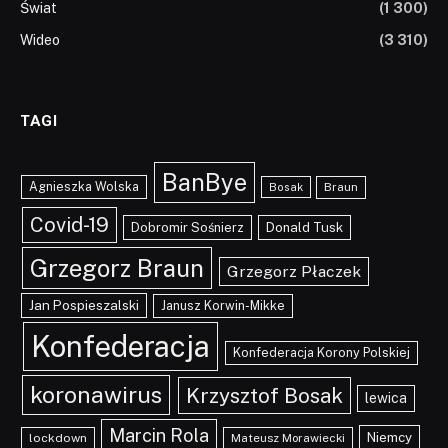
Świat
(1 300)
Wideo
(3 310)
TAGI
BanBye
Agnieszka Wolska
Braun
Bosak
Covid-19
Dobromir Sośnierz
Donald Tusk
Grzegorz Braun
Grzegorz Płaczek
Jan Pospieszalski
Janusz Korwin-Mikke
Konfederacja
Konfederacja Korony Polskiej
koronawirus
Krzysztof Bosak
lewica
Marcin Rola
Niemcy
lockdown
Mateusz Morawiecki