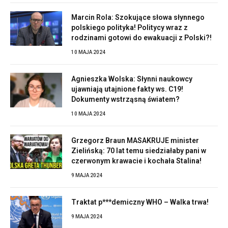
Marcin Rola: Szokujące słowa słynnego
polskiego polityka! Politycy wraz z
rodzinami gotowi do ewakuacji z Polski?!
10 MAJA 2024
Agnieszka Wolska: Słynni naukowcy
ujawniają utajnione fakty ws. C19!
Dokumenty wstrząsną światem?
10 MAJA 2024
Grzegorz Braun MASAKRUJE minister
Zielińską: 70 lat temu siedziałaby pani w
czerwonym krawacie i kochała Stalina!
9 MAJA 2024
Traktat p***demiczny WHO – Walka trwa!
9 MAJA 2024