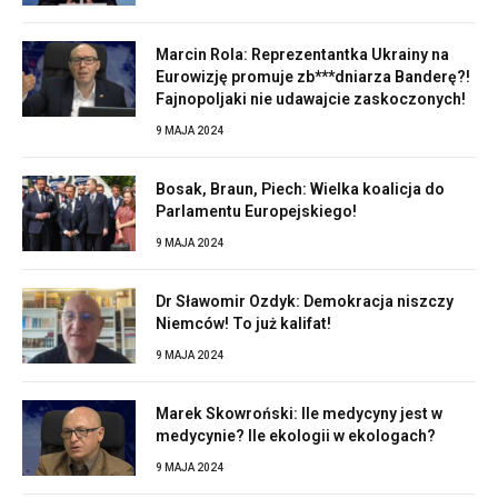
Marcin Rola: Reprezentantka Ukrainy na
Eurowizję promuje zb***dniarza Banderę?!
Fajnopoljaki nie udawajcie zaskoczonych!
9 MAJA 2024
Bosak, Braun, Piech: Wielka koalicja do
Parlamentu Europejskiego!
9 MAJA 2024
Dr Sławomir Ozdyk: Demokracja niszczy
Niemców! To już kalifat!
9 MAJA 2024
Marek Skowroński: Ile medycyny jest w
medycynie? Ile ekologii w ekologach?
9 MAJA 2024