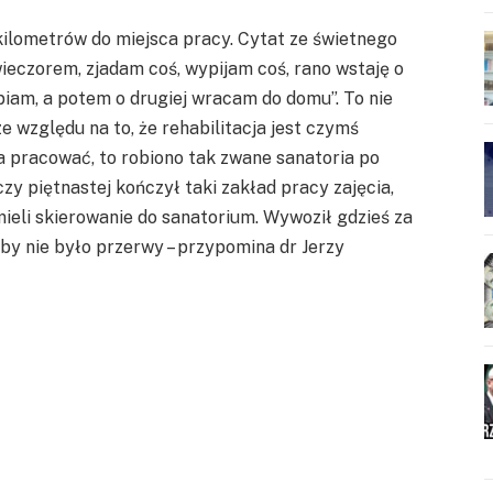
kilometrów do miejsca pracy. Cytat ze świetnego
wieczorem, zjadam coś, wypijam coś, rano wstaję o
piam, a potem o drugiej wracam do domu”. To nie
ze względu na to, że rehabilitacja jest czymś
 pracować, to robiono tak zwane sanatoria po
czy piętnastej kończył taki zakład pracy zajęcia,
mieli skierowanie do sanatorium. Wywoził gdzieś za
eby nie było przerwy – przypomina dr Jerzy