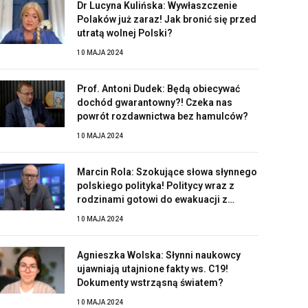
Dr Lucyna Kulińska: Wywłaszczenie
Polaków już zaraz! Jak bronić się przed
utratą wolnej Polski?
10 MAJA 2024
Prof. Antoni Dudek: Będą obiecywać
dochód gwarantowny?! Czeka nas
powrót rozdawnictwa bez hamulców?
10 MAJA 2024
Marcin Rola: Szokujące słowa słynnego
polskiego polityka! Politycy wraz z
rodzinami gotowi do ewakuacji z
Polski?!
10 MAJA 2024
Agnieszka Wolska: Słynni naukowcy
ujawniają utajnione fakty ws. C19!
Dokumenty wstrząsną światem?
10 MAJA 2024