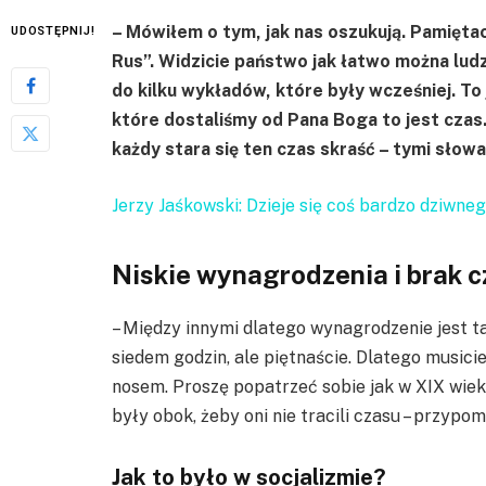
– Mówiłem o tym, jak nas oszukują. Pamięta
UDOSTĘPNIJ!
Rus”. Widzicie państwo jak łatwo można lud
do kilku wykładów, które były wcześniej. T
które dostaliśmy od Pana Boga to jest czas.
każdy stara się ten czas skraść – tymi słow
Jerzy Jaśkowski: Dzieje się coś bardzo dziwn
Niskie wynagrodzenia i brak cz
– Między innymi dlatego wynagrodzenie jest ta
siedem godzin, ale piętnaście. Dlatego musicie
nosem. Proszę popatrzeć sobie jak w XIX wiek
były obok, żeby oni nie tracili czasu – przypo
Jak to było w socjalizmie?