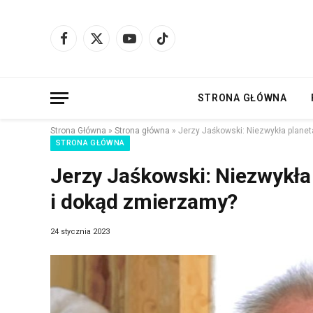
Facebook
X
YouTube
TikTok
(Twitter)
STRONA GŁÓWNA
Strona Główna
»
Strona główna
»
Jerzy Jaśkowski: Niezwykła plane
STRONA GŁÓWNA
Jerzy Jaśkowski: Niezwykła
i dokąd zmierzamy?
24 stycznia 2023