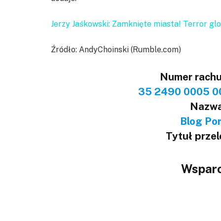
Jerzy Jaśkowski: Zamknięte miasta! Terror glo
Źródło: AndyChoinski (Rumble.com)
Numer rach
35 2490 0005 0
Nazwa
Blog Port
Tytuł prze
Wsparc