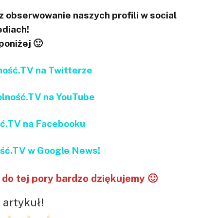
 obserwowanie naszych profili w social
diach!
 poniżej 🙂
ść.TV na Twitterze
ność.TV na YouTube
ć.TV na Facebooku
ć.TV w Google News!
do tej pory bardzo dziękujemy 🙂
 artykuł!