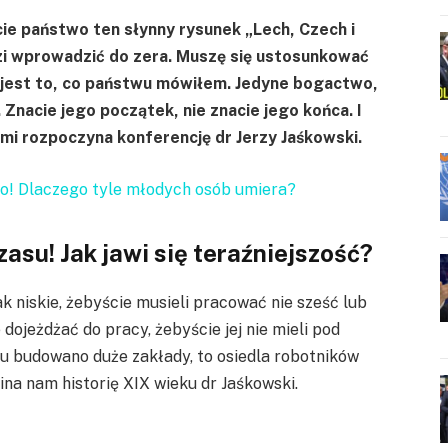
cie państwo ten słynny rysunek „Lech, Czech i
zi wprowadzić do zera. Muszę się ustosunkować
o jest to, co państwu mówiłem. Jedyne bogactwo,
 Znacie jego początek, nie znacie jego końca. I
ami rozpoczyna konferencję dr Jerzy Jaśkowski.
ego! Dlaczego tyle młodych osób umiera?
asu! Jak jawi się teraźniejszość?
k niskie, żebyście musieli pracować nie sześć lub
 dojeżdżać do pracy, żebyście jej nie mieli pod
u budowano duże zakłady, to osiedla robotników
mina nam historię XIX wieku dr Jaśkowski.