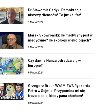
Dr Sławomir Ozdyk: Demokracja
niszczy Niemców! To już kalifat!
9 MAJA 2024
Marek Skowroński: Ile medycyny jest w
medycynie? Ile ekologii w ekologach?
9 MAJA 2024
Czy dawna Hanza odradza się w
Europie?
8 MAJA 2024
Grzegorz Braun WYŚMIEWA Ryszarda
Petru w Sejmie: Przypomina mi się
fraza o psie, kiedy pana słucham!
8 MAJA 2024