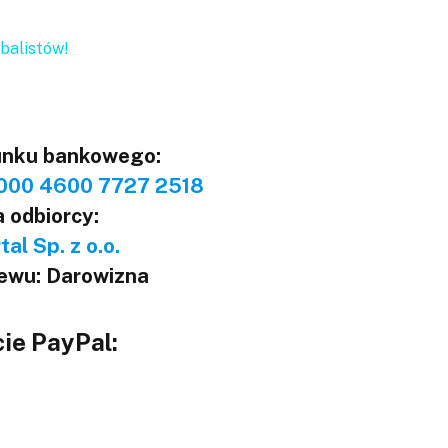
balistów!
unku bankowego:
000 4600 7727 2518
 odbiorcy:
al Sp. z o.o.
lewu: Darowizna
ie PayPal: