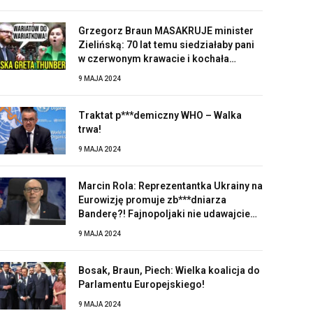
Grzegorz Braun MASAKRUJE minister
Zielińską: 70 lat temu siedziałaby pani
w czerwonym krawacie i kochała
Stalina!
9 MAJA 2024
Traktat p***demiczny WHO – Walka
trwa!
9 MAJA 2024
Marcin Rola: Reprezentantka Ukrainy na
Eurowizję promuje zb***dniarza
Banderę?! Fajnopoljaki nie udawajcie
zaskoczonych!
9 MAJA 2024
Bosak, Braun, Piech: Wielka koalicja do
Parlamentu Europejskiego!
9 MAJA 2024