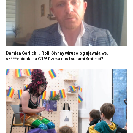
Damian Garlicki u Roli: Słynny wirusolog ujawnia ws.
sz***epionki na C19! Czeka nas tsunami śmierci?!