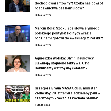
dochód gwarantowny?! Czeka nas powrót
rozdawnictwa bez hamulców?
10 MAJA 2024
Marcin Rola: Szokujące słowa słynnego
polskiego polityka! Politycy wraz z
rodzinami gotowi do ewakuacji z Polski?!
10 MAJA 2024
Agnieszka Wolska: Słynni naukowcy
ujawniają utajnione fakty ws. C19!
Dokumenty wstrząsną światem?
10 MAJA 2024
Grzegorz Braun MASAKRUJE minister
Zielińską: 70 lat temu siedziałaby pani w
czerwonym krawacie i kochała Stalina!
9 MAJA 2024