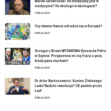
Marek Skowroński: Ile medycyny jest w
medycynie? Ile ekologii w ekologach?
9 MAJA 2024
Czy dawna Hanza odradza się w Europie?
8 MAJA 2024
Grzegorz Braun WYŚMIEWA Ryszarda Petru
w Sejmie: Przypomina mi się fraza o psie,
kiedy pana słucham!
8 MAJA 2024
Dr Artur Bartoszewicz: Koniec Zielonego
Ładu! Będzie rewolucja? UE padnie przez
Ład!
8 MAJA 2024