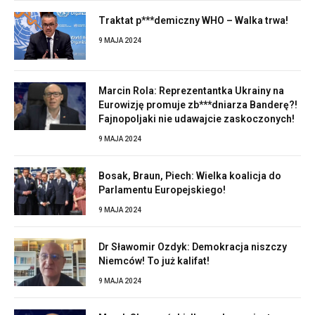
Traktat p***demiczny WHO – Walka trwa!
9 MAJA 2024
Marcin Rola: Reprezentantka Ukrainy na
Eurowizję promuje zb***dniarza Banderę?!
Fajnopoljaki nie udawajcie zaskoczonych!
9 MAJA 2024
Bosak, Braun, Piech: Wielka koalicja do
Parlamentu Europejskiego!
9 MAJA 2024
Dr Sławomir Ozdyk: Demokracja niszczy
Niemców! To już kalifat!
9 MAJA 2024