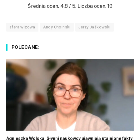
Średnia ocen.
4.8
/ 5. Liczba ocen.
19
afera wizowa
Andy Choinski
Jerzy Jaśkowski
POLECANE:
Agnieszka Wolska: Słynni naukowcy ujawniają utajnione fakty