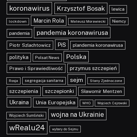
koronawirus
Krzysztof Bosak
lewica
Marcin Rola
Niemcy
lockdown
Mateusz Morawiecki
pandemia koronawirusa
pandemia
PiS
Piotr Szlachtowicz
plandemia koronawirusa
Polska
polityka
Polsat News
przymus szczepień
Prawo i Sprawiedliwość
sejm
segregacja sanitarna
Rosja
Stany Zjednoczone
szczepionki
szczepienia
Sławomir Mentzen
Ukraina
Unia Europejska
WHO
Wojciech Cejrowski
wojna na Ukrainie
Wojciech Sumliński
wRealu24
wybory do Sejmu