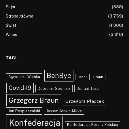
Sejm
(588)
Strona główna
(3 759)
Świat
(1 300)
Wideo
(3 310)
TAGI
BanBye
Agnieszka Wolska
Braun
Bosak
Covid-19
Dobromir Sośnierz
Donald Tusk
Grzegorz Braun
Grzegorz Płaczek
Jan Pospieszalski
Janusz Korwin-Mikke
Konfederacja
Konfederacja Korony Polskiej