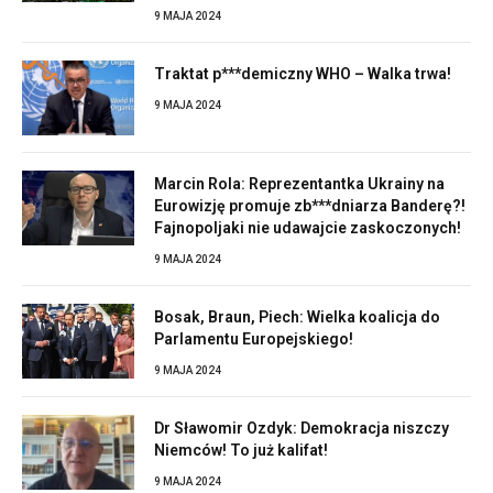
9 MAJA 2024
Traktat p***demiczny WHO – Walka trwa!
9 MAJA 2024
Marcin Rola: Reprezentantka Ukrainy na
Eurowizję promuje zb***dniarza Banderę?!
Fajnopoljaki nie udawajcie zaskoczonych!
9 MAJA 2024
Bosak, Braun, Piech: Wielka koalicja do
Parlamentu Europejskiego!
9 MAJA 2024
Dr Sławomir Ozdyk: Demokracja niszczy
Niemców! To już kalifat!
9 MAJA 2024