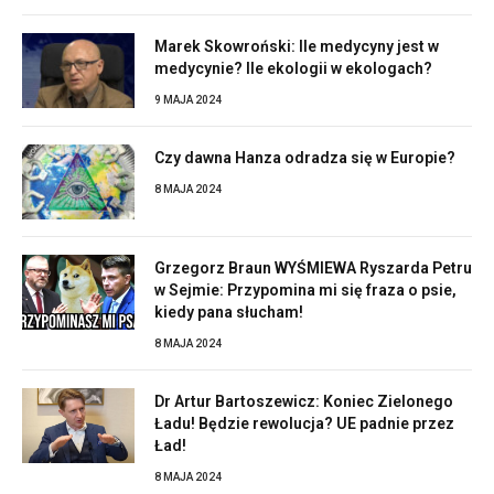
Marek Skowroński: Ile medycyny jest w
medycynie? Ile ekologii w ekologach?
9 MAJA 2024
Czy dawna Hanza odradza się w Europie?
8 MAJA 2024
Grzegorz Braun WYŚMIEWA Ryszarda Petru
w Sejmie: Przypomina mi się fraza o psie,
kiedy pana słucham!
8 MAJA 2024
Dr Artur Bartoszewicz: Koniec Zielonego
Ładu! Będzie rewolucja? UE padnie przez
Ład!
8 MAJA 2024