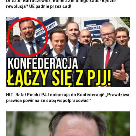
Dr Artur Bartoszewicz: Koniec Zielonego Ładu! Będzie
rewolucja? UE padnie przez Ład!
HIT! Rafał Piech i PJJ dołączają do Konfederacji! „Prawdziwa
prawica powinna ze sobą współpracować!”