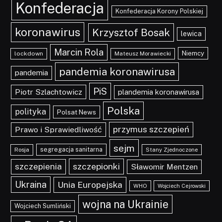
Konfederacja
Konfederacja Korony Polskiej
koronawirus
Krzysztof Bosak
lewica
Marcin Rola
Niemcy
lockdown
Mateusz Morawiecki
pandemia koronawirusa
pandemia
PiS
Piotr Szlachtowicz
plandemia koronawirusa
Polska
polityka
Polsat News
przymus szczepień
Prawo i Sprawiedliwość
sejm
segregacja sanitarna
Rosja
Stany Zjednoczone
szczepionki
szczepienia
Sławomir Mentzen
Ukraina
Unia Europejska
WHO
Wojciech Cejrowski
wojna na Ukrainie
Wojciech Sumliński