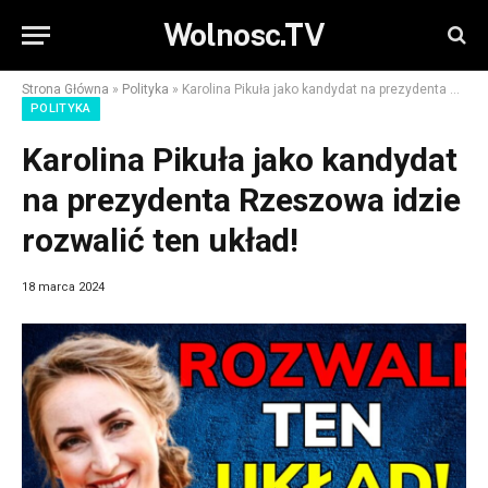
Wolnosc.TV
Strona Główna
»
Polityka
»
Karolina Pikuła jako kandydat na prezydenta Rzeszowa idzie rozwalić ten układ!
POLITYKA
Karolina Pikuła jako kandydat
na prezydenta Rzeszowa idzie
rozwalić ten układ!
18 marca 2024