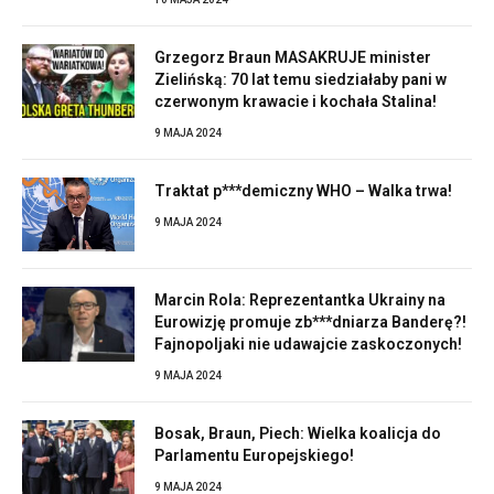
Grzegorz Braun MASAKRUJE minister
Zielińską: 70 lat temu siedziałaby pani w
czerwonym krawacie i kochała Stalina!
9 MAJA 2024
Traktat p***demiczny WHO – Walka trwa!
9 MAJA 2024
Marcin Rola: Reprezentantka Ukrainy na
Eurowizję promuje zb***dniarza Banderę?!
Fajnopoljaki nie udawajcie zaskoczonych!
9 MAJA 2024
Bosak, Braun, Piech: Wielka koalicja do
Parlamentu Europejskiego!
9 MAJA 2024