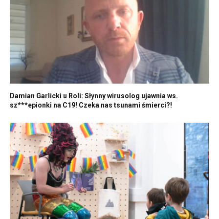
Damian Garlicki u Roli: Słynny wirusolog ujawnia ws.
sz***epionki na C19! Czeka nas tsunami śmierci?!