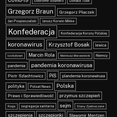
Covid-19
Dobromir Sośnierz
Donald Tusk
Grzegorz Braun
Grzegorz Płaczek
Jan Pospieszalski
Janusz Korwin-Mikke
Konfederacja
Konfederacja Korony Polskiej
koronawirus
Krzysztof Bosak
lewica
Marcin Rola
Niemcy
lockdown
Mateusz Morawiecki
pandemia koronawirusa
pandemia
PiS
Piotr Szlachtowicz
plandemia koronawirusa
Polska
polityka
Polsat News
przymus szczepień
Prawo i Sprawiedliwość
sejm
segregacja sanitarna
Rosja
Stany Zjednoczone
szczepionki
szczepienia
Sławomir Mentzen