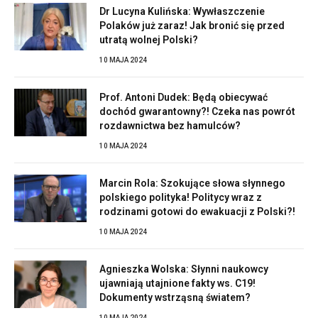
Dr Lucyna Kulińska: Wywłaszczenie
Polaków już zaraz! Jak bronić się przed
utratą wolnej Polski?
10 MAJA 2024
Prof. Antoni Dudek: Będą obiecywać
dochód gwarantowny?! Czeka nas powrót
rozdawnictwa bez hamulców?
10 MAJA 2024
Marcin Rola: Szokujące słowa słynnego
polskiego polityka! Politycy wraz z
rodzinami gotowi do ewakuacji z Polski?!
10 MAJA 2024
Agnieszka Wolska: Słynni naukowcy
ujawniają utajnione fakty ws. C19!
Dokumenty wstrząsną światem?
10 MAJA 2024