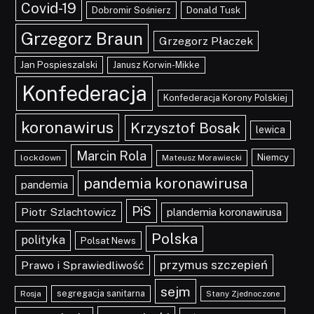
Covid-19
Dobromir Sośnierz
Donald Tusk
Grzegorz Braun
Grzegorz Płaczek
Jan Pospieszalski
Janusz Korwin-Mikke
Konfederacja
Konfederacja Korony Polskiej
koronawirus
Krzysztof Bosak
lewica
Marcin Rola
Niemcy
lockdown
Mateusz Morawiecki
pandemia koronawirusa
pandemia
PiS
Piotr Szlachtowicz
plandemia koronawirusa
Polska
polityka
Polsat News
przymus szczepień
Prawo i Sprawiedliwość
sejm
segregacja sanitarna
Rosja
Stany Zjednoczone