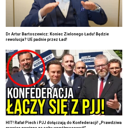
Dr Artur Bartoszewicz: Koniec Zielonego Ładu! Będzie
rewolucja? UE padnie przez Ład!
HIT! Rafał Piech i PJJ dołączają do Konfederacji! „Prawdziwa
prawica powinna ze sobą współpracować!”