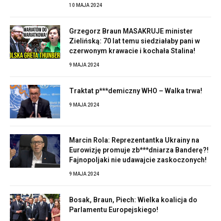
10 MAJA 2024
Grzegorz Braun MASAKRUJE minister
Zielińską: 70 lat temu siedziałaby pani w
czerwonym krawacie i kochała Stalina!
9 MAJA 2024
Traktat p***demiczny WHO – Walka trwa!
9 MAJA 2024
Marcin Rola: Reprezentantka Ukrainy na
Eurowizję promuje zb***dniarza Banderę?!
Fajnopoljaki nie udawajcie zaskoczonych!
9 MAJA 2024
Bosak, Braun, Piech: Wielka koalicja do
Parlamentu Europejskiego!