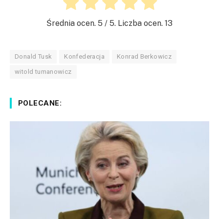
Średnia ocen.
5
/ 5. Liczba ocen.
13
Donald Tusk
Konfederacja
Konrad Berkowicz
witold tumanowicz
POLECANE: