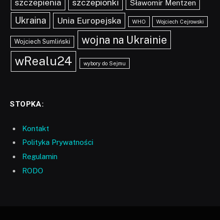
szczepionki
szczepienia
Sławomir Mentzen
Ukraina
Unia Europejska
WHO
Wojciech Cejrowski
wojna na Ukrainie
Wojciech Sumliński
wRealu24
wybory do Sejmu
STOPKA:
Kontakt
Polityka Prywatności
Regulamin
RODO