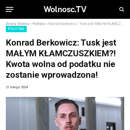
Wolnosc.TV
Strona Główna
»
Polityka
»
Konrad Berkowicz: Tusk jest MAŁYM KŁAMCZUSZKIEM?! Kwota wolna od podatku nie zostanie wprowadzona!
POLITYKA
Konrad Berkowicz: Tusk jest
MAŁYM KŁAMCZUSZKIEM?!
Kwota wolna od podatku nie
zostanie wprowadzona!
21 lutego 2024