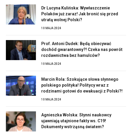
Dr Lucyna Kulińska: Wywłaszczenie
Polaków już zaraz! Jak bronić się przed
utratą wolnej Polski?
10 MAJA 2024
Prof. Antoni Dudek: Będą obiecywać
dochód gwarantowny?! Czeka nas powrót
rozdawnictwa bez hamulców?
10 MAJA 2024
Marcin Rola: Szokujące słowa słynnego
polskiego polityka! Politycy wraz z
rodzinami gotowi do ewakuacji z Polski?!
10 MAJA 2024
Agnieszka Wolska: Słynni naukowcy
ujawniają utajnione fakty ws. C19!
Dokumenty wstrząsną światem?