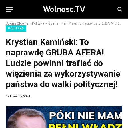
Wolnosc.TV
Strona Główna
»
Polityka
»
Krystian Kamiński: To naprawdę GRUBA AFERA! Ludzie powinni trafiać do więzienia za wykorzystywanie państwa do walki politycznej!
POLITYKA
Krystian Kamiński: To
naprawdę GRUBA AFERA!
Ludzie powinni trafiać do
więzienia za wykorzystywanie
państwa do walki politycznej!
19 kwietnia 2024