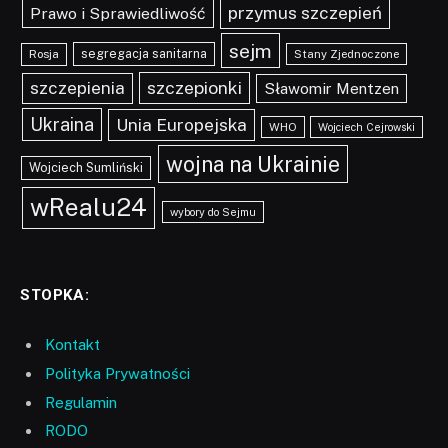
przymus szczepień
Prawo i Sprawiedliwość
sejm
segregacja sanitarna
Rosja
Stany Zjednoczone
szczepionki
szczepienia
Sławomir Mentzen
Ukraina
Unia Europejska
WHO
Wojciech Cejrowski
wojna na Ukrainie
Wojciech Sumliński
wRealu24
wybory do Sejmu
STOPKA:
Kontakt
Polityka Prywatności
Regulamin
RODO