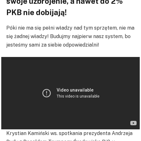
swoje uzbrojenie, a nawet do 2%
PKB nie dobijają!
Póki nie ma się pełni władzy nad tym sprzętem, nie ma
się żadnej władzy! Budujmy najpierw nasz system, bo
jesteśmy sami za siebie odpowiedzialni!
Krystian Kamiński ws. spotkania prezydenta Andrzeja