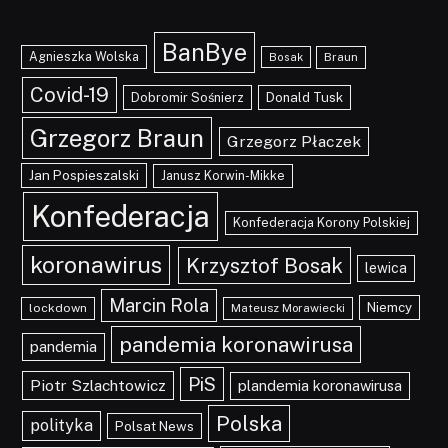
BanBye
Agnieszka Wolska
Braun
Bosak
Covid-19
Dobromir Sośnierz
Donald Tusk
Grzegorz Braun
Grzegorz Płaczek
Jan Pospieszalski
Janusz Korwin-Mikke
Konfederacja
Konfederacja Korony Polskiej
koronawirus
Krzysztof Bosak
lewica
Marcin Rola
Niemcy
lockdown
Mateusz Morawiecki
pandemia koronawirusa
pandemia
PiS
Piotr Szlachtowicz
plandemia koronawirusa
Polska
polityka
Polsat News