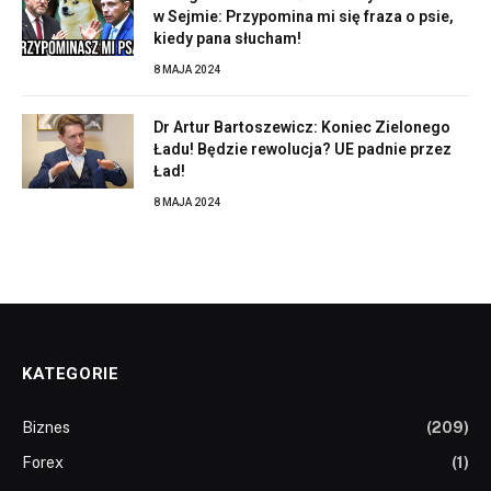
w Sejmie: Przypomina mi się fraza o psie,
kiedy pana słucham!
8 MAJA 2024
Dr Artur Bartoszewicz: Koniec Zielonego
Ładu! Będzie rewolucja? UE padnie przez
Ład!
8 MAJA 2024
KATEGORIE
Biznes
(209)
Forex
(1)