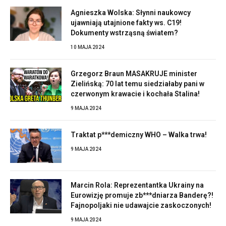
Agnieszka Wolska: Słynni naukowcy
ujawniają utajnione fakty ws. C19!
Dokumenty wstrząsną światem?
10 MAJA 2024
Grzegorz Braun MASAKRUJE minister
Zielińską: 70 lat temu siedziałaby pani w
czerwonym krawacie i kochała Stalina!
9 MAJA 2024
Traktat p***demiczny WHO – Walka trwa!
9 MAJA 2024
Marcin Rola: Reprezentantka Ukrainy na
Eurowizję promuje zb***dniarza Banderę?!
Fajnopoljaki nie udawajcie zaskoczonych!
9 MAJA 2024