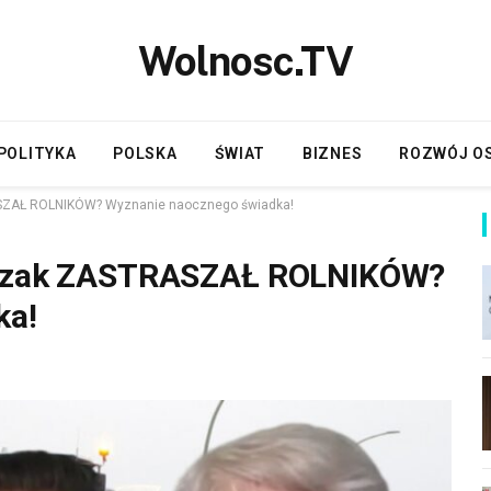
Wolnosc.TV
POLITYKA
POLSKA
ŚWIAT
BIZNES
ROZWÓJ O
ASZAŁ ROLNIKÓW? Wyznanie naocznego świadka!
ejczak ZASTRASZAŁ ROLNIKÓW?
ka!