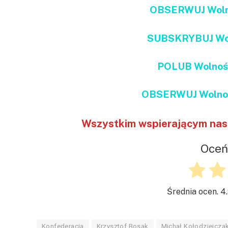
OBSERWUJ Wolno
SUBSKRYBUJ Wol
POLUB Wolnoś
OBSERWUJ Wolnoś
Wszystkim wspierającym nas 
Oceń
Średnia ocen.
4
Konfederacja
Krzysztof Bosak
Michał Kołodziejcza