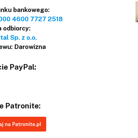
unku bankowego:
000 4600 7727 2518
 odbiorcy:
al Sp. z o.o.
lewu: Darowizna
ie PayPal:
e Patronite: