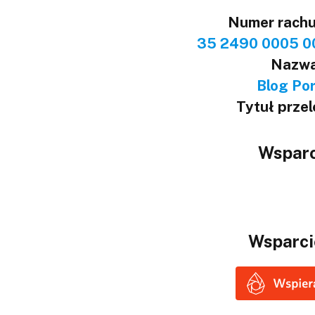
Numer rach
35 2490 0005 0
Nazwa
Blog Port
Tytuł prze
Wsparc
Wsparci