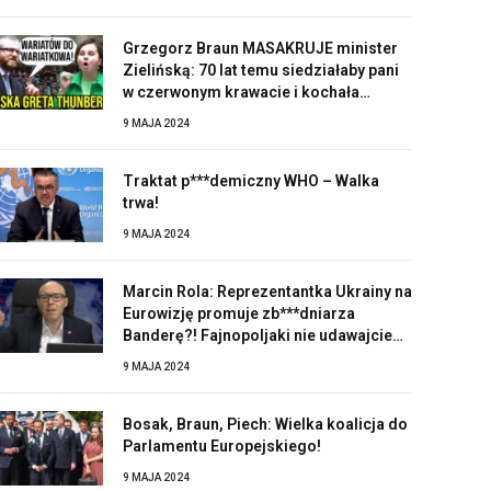
Grzegorz Braun MASAKRUJE minister
Zielińską: 70 lat temu siedziałaby pani
w czerwonym krawacie i kochała
Stalina!
9 MAJA 2024
Traktat p***demiczny WHO – Walka
trwa!
9 MAJA 2024
Marcin Rola: Reprezentantka Ukrainy na
Eurowizję promuje zb***dniarza
Banderę?! Fajnopoljaki nie udawajcie
zaskoczonych!
9 MAJA 2024
Bosak, Braun, Piech: Wielka koalicja do
Parlamentu Europejskiego!
9 MAJA 2024