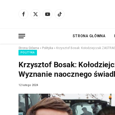
Facebook
X
YouTube
TikTok
(Twitter)
STRONA GŁÓWNA
Strona Główna
»
Polityka
»
Krzysztof Bosak: Kołodziejczak ZASTR
POLITYKA
Krzysztof Bosak: Kołodzi
Wyznanie naocznego świad
12 lutego 2024