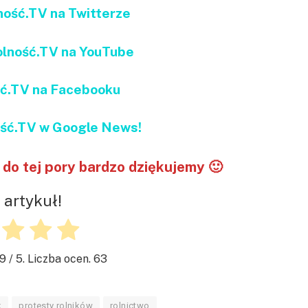
ść.TV na Twitterze
ność.TV na YouTube
ć.TV na Facebooku
ć.TV w Google News!
do tej pory bardzo dziękujemy 🙂
 artykuł!
.9
/ 5. Liczba ocen.
63
k
protesty rolników
rolnictwo