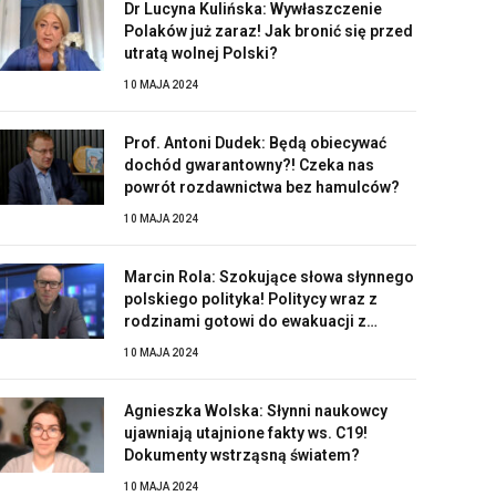
Dr Lucyna Kulińska: Wywłaszczenie
Polaków już zaraz! Jak bronić się przed
utratą wolnej Polski?
10 MAJA 2024
Prof. Antoni Dudek: Będą obiecywać
dochód gwarantowny?! Czeka nas
powrót rozdawnictwa bez hamulców?
10 MAJA 2024
Marcin Rola: Szokujące słowa słynnego
polskiego polityka! Politycy wraz z
rodzinami gotowi do ewakuacji z
Polski?!
10 MAJA 2024
Agnieszka Wolska: Słynni naukowcy
ujawniają utajnione fakty ws. C19!
Dokumenty wstrząsną światem?
10 MAJA 2024