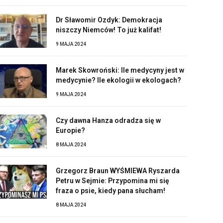
Dr Sławomir Ozdyk: Demokracja
niszczy Niemców! To już kalifat!
9 MAJA 2024
Marek Skowroński: Ile medycyny jest w
medycynie? Ile ekologii w ekologach?
9 MAJA 2024
Czy dawna Hanza odradza się w
Europie?
8 MAJA 2024
Grzegorz Braun WYŚMIEWA Ryszarda
Petru w Sejmie: Przypomina mi się
fraza o psie, kiedy pana słucham!
8 MAJA 2024