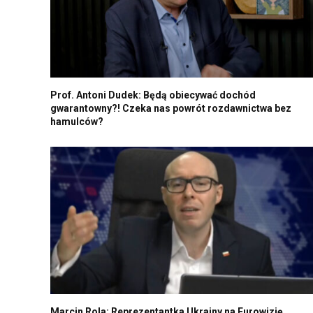
Prof. Antoni Dudek: Będą obiecywać dochód
gwarantowny?! Czeka nas powrót rozdawnictwa bez
hamulców?
Marcin Rola: Reprezentantka Ukrainy na Eurowizję