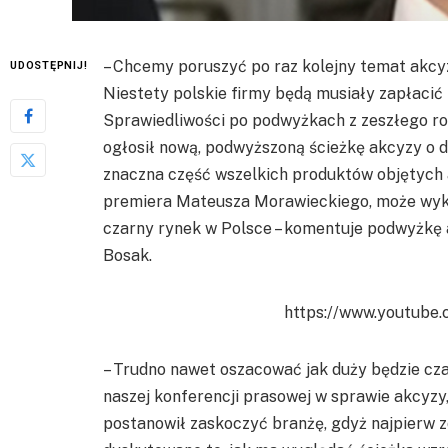
– Chcemy poruszyć po raz kolejny temat akcyz
UDOSTĘPNIJ!
Niestety polskie firmy będą musiały zapłacić 
Sprawiedliwości po podwyżkach z zeszłego rok
ogłosił nową, podwyższoną ścieżkę akcyzy o d
znaczna część wszelkich produktów objętych a
premiera Mateusza Morawieckiego, może wyko
czarny rynek w Polsce – komentuje podwyżkę a
Bosak.
https://www.youtube
– Trudno nawet oszacować jak duży będzie cza
naszej konferencji prasowej w sprawie akcyzy
postanowił zaskoczyć branżę, gdyż najpierw