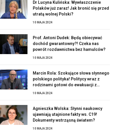
Dr Lucyna Kulińska: Wywłaszczenie
Polaków już zaraz! Jak bronić się przed
utratą wolnej Polski?
10 MAJA 2024
Prof. Antoni Dudek: Będą obiecywać
dochód gwarantowny?! Czeka nas
powrót rozdawnictwa bez hamulców?
10 MAJA 2024
Marcin Rola: Szokujące słowa słynnego
polskiego polityka! Politycy wraz z
rodzinami gotowi do ewakuacji z
Polski?!
10 MAJA 2024
Agnieszka Wolska: Słynni naukowcy
ujawniają utajnione fakty ws. C19!
Dokumenty wstrząsną światem?
10 MAJA 2024