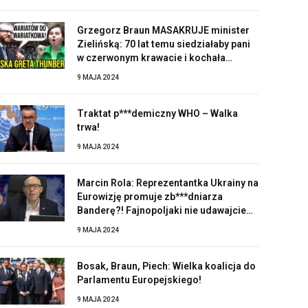
Grzegorz Braun MASAKRUJE minister
Zielińską: 70 lat temu siedziałaby pani
w czerwonym krawacie i kochała
Stalina!
9 MAJA 2024
Traktat p***demiczny WHO – Walka
trwa!
9 MAJA 2024
Marcin Rola: Reprezentantka Ukrainy na
Eurowizję promuje zb***dniarza
Banderę?! Fajnopoljaki nie udawajcie
zaskoczonych!
9 MAJA 2024
Bosak, Braun, Piech: Wielka koalicja do
Parlamentu Europejskiego!
9 MAJA 2024