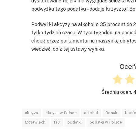
dyskutowane to, jak ma wyglądać ścieżka wzr
podwyżka tego podatku – dodaje Krzysztof Bo
Podwyżki akcyzy na alkohol o 35 procent do 2
tylko tydzień czasu. W tym tygodniu na posie
chciał przez parlamentarną maszynkę do gło
wiedzieć, co z tej ustawy wynika.
Oceń
Średnia ocen.
4
akcyza
akcyza w Polsce
alkohol
Bosak
Konfe
Morawiecki
PiS
podatki
podatki w Polsce