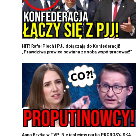
HIT! Rafał Piech i PJJ dołączają do Konfederacji!
„Prawdziwa prawica powinna ze sobą współpracować!”
Anna Bryłka w TVP: Nie jesteśmy partią PROROSYJSKĄ,