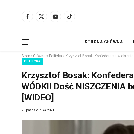
Facebook
X
YouTube
TikTok
(Twitter)
STRONA GŁÓWNA
Strona Główna
»
Polityka
»
Krzysztof Bosak: Konfederacja w obron
POLITYKA
Krzysztof Bosak: Konfedera
WÓDKI! Dość NISZCZENIA 
[WIDEO]
25 października 2021