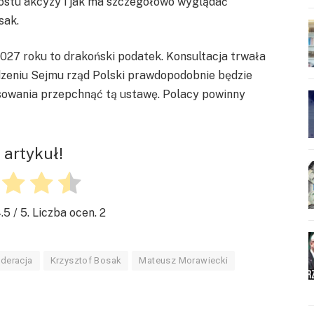
ostu akcyzy i jak ma szczegółowo wyglądać
sak.
027 roku to drakoński podatek. Konsultacja trwała
dzeniu Sejmu rząd Polski prawdopodobnie będzie
sowania przepchnąć tą ustawę. Polacy powinny
 artykuł!
.5
/ 5. Liczba ocen.
2
deracja
Krzysztof Bosak
Mateusz Morawiecki