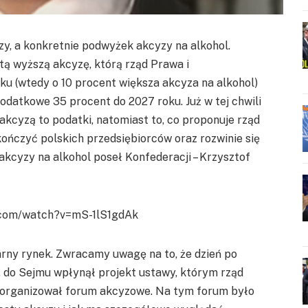
y, a konkretnie podwyżek akcyzy na alkohol.
tą wyższą akcyzę, którą rząd Prawa i
u (wtedy o 10 procent większa akcyza na alkohol)
odatkowe 35 procent do 2027 roku. Już w tej chwili
kcyzą to podatki, natomiast to, co proponuje rząd
ńczyć polskich przedsiębiorców oraz rozwinie się
kcyzy na alkohol poseł Konfederacji – Krzysztof
.com/watch?v=mS-1lS1gdAk
rny rynek. Zwracamy uwagę na to, że dzień po
, do Sejmu wpłynął projekt ustawy, którym rząd
 zorganizował forum akcyzowe. Na tym forum było