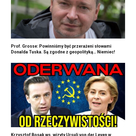
Prof. Grosse: Powinniśmy być przerażeni słowami
Donalda Tuska. Są zgodne z geopolityką… Niemiec!
Krzysztof Bosak ws. wizyty Ursuli von der Leyen w