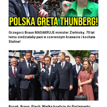
Grzegorz Braun MASAKRUJE minister Zielińską: 70 lat
temu siedziałaby pani w czerwonym krawacie i kochała
Stalina!
Bosak, Braun, Piech: Wielka koalicja do Parlamentu