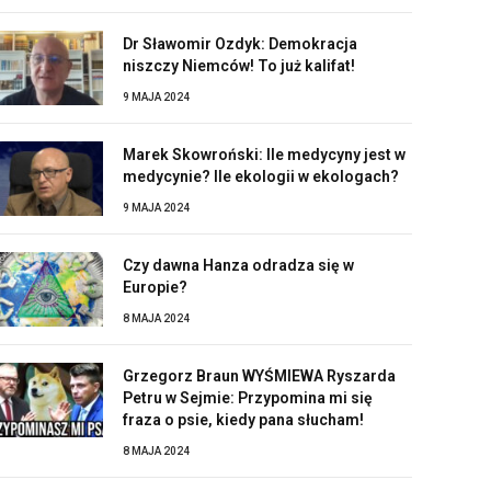
Dr Sławomir Ozdyk: Demokracja
niszczy Niemców! To już kalifat!
9 MAJA 2024
Marek Skowroński: Ile medycyny jest w
medycynie? Ile ekologii w ekologach?
9 MAJA 2024
Czy dawna Hanza odradza się w
Europie?
8 MAJA 2024
Grzegorz Braun WYŚMIEWA Ryszarda
Petru w Sejmie: Przypomina mi się
fraza o psie, kiedy pana słucham!
8 MAJA 2024