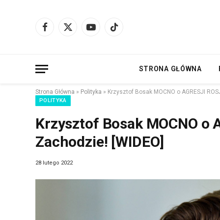
Facebook
X
YouTube
TikTok
(Twitter)
STRONA GŁÓWNA
Strona Główna
»
Polityka
»
Krzysztof Bosak MOCNO o AGRESJI ROSJI
POLITYKA
Krzysztof Bosak MOCNO o A
Zachodzie! [WIDEO]
28 lutego 2022