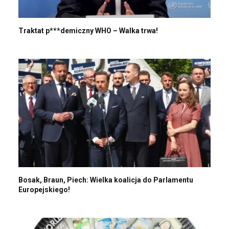
Traktat p***demiczny WHO – Walka trwa!
Bosak, Braun, Piech: Wielka koalicja do Parlamentu
Europejskiego!