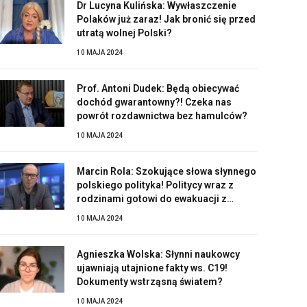
Dr Lucyna Kulińska: Wywłaszczenie
Polaków już zaraz! Jak bronić się przed
utratą wolnej Polski?
10 MAJA 2024
Prof. Antoni Dudek: Będą obiecywać
dochód gwarantowny?! Czeka nas
powrót rozdawnictwa bez hamulców?
10 MAJA 2024
Marcin Rola: Szokujące słowa słynnego
polskiego polityka! Politycy wraz z
rodzinami gotowi do ewakuacji z
Polski?!
10 MAJA 2024
Agnieszka Wolska: Słynni naukowcy
ujawniają utajnione fakty ws. C19!
Dokumenty wstrząsną światem?
10 MAJA 2024