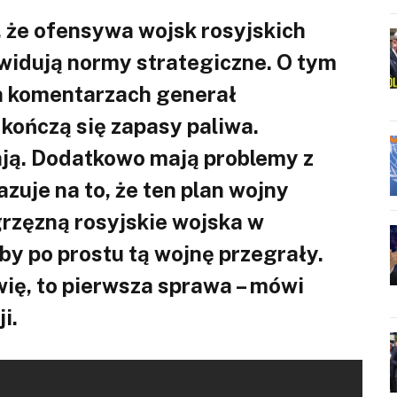
, że ofensywa wojsk rosyjskich
zewidują normy strategiczne. O tym
h komentarzach generał
 kończą się zapasy paliwa.
ają. Dodatkowo mają problemy z
uje na to, że ten plan wojny
grzęzną rosyjskie wojska w
oby po prostu tą wojnę przegrały.
ię, to pierwsza sprawa – mówi
i.