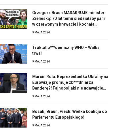
Grzegorz Braun MASAKRUJE minister
Zielińską: 70 lat temu siedziałaby pani
w czerwonym krawacie i kochała
Stalina!
9 MAJA 2024
Traktat p***demiczny WHO – Walka
trwa!
9 MAJA 2024
Marcin Rola: Reprezentantka Ukrainy na
Eurowizję promuje zb***dniarza
Banderę?! Fajnopoljaki nie udawajcie
zaskoczonych!
9 MAJA 2024
Bosak, Braun, Piech: Wielka koalicja do
Parlamentu Europejskiego!
9 MAJA 2024