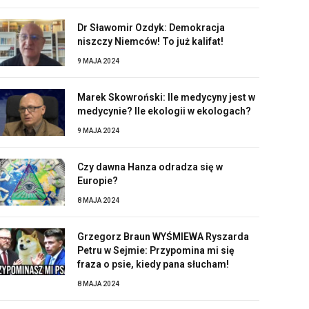
Dr Sławomir Ozdyk: Demokracja
niszczy Niemców! To już kalifat!
9 MAJA 2024
Marek Skowroński: Ile medycyny jest w
medycynie? Ile ekologii w ekologach?
9 MAJA 2024
Czy dawna Hanza odradza się w
Europie?
8 MAJA 2024
Grzegorz Braun WYŚMIEWA Ryszarda
Petru w Sejmie: Przypomina mi się
fraza o psie, kiedy pana słucham!
8 MAJA 2024