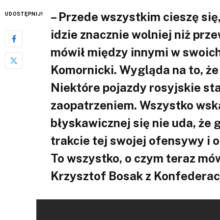
– Przede wszystkim cieszę się
UDOSTĘPNIJ!
idzie znacznie wolniej niż pr
mówił między innymi w swoic
Komornicki. Wygląda na to, że
Niektóre pojazdy rosyjskie st
zaopatrzeniem. Wszystko wskaz
błyskawicznej się nie uda, że 
trakcie tej swojej ofensywy i 
To wszystko, o czym teraz mów
Krzysztof Bosak z Konfederacj