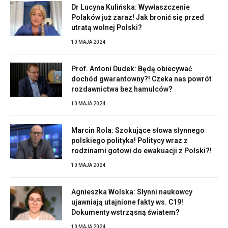
Dr Lucyna Kulińska: Wywłaszczenie
Polaków już zaraz! Jak bronić się przed
utratą wolnej Polski?
10 MAJA 2024
Prof. Antoni Dudek: Będą obiecywać
dochód gwarantowny?! Czeka nas powrót
rozdawnictwa bez hamulców?
10 MAJA 2024
Marcin Rola: Szokujące słowa słynnego
polskiego polityka! Politycy wraz z
rodzinami gotowi do ewakuacji z Polski?!
10 MAJA 2024
Agnieszka Wolska: Słynni naukowcy
ujawniają utajnione fakty ws. C19!
Dokumenty wstrząsną światem?
10 MAJA 2024