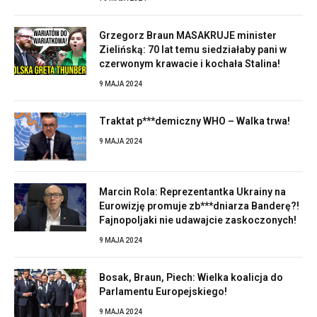
Grzegorz Braun MASAKRUJE minister
Zielińską: 70 lat temu siedziałaby pani w
czerwonym krawacie i kochała Stalina!
9 MAJA 2024
Traktat p***demiczny WHO – Walka trwa!
9 MAJA 2024
Marcin Rola: Reprezentantka Ukrainy na
Eurowizję promuje zb***dniarza Banderę?!
Fajnopoljaki nie udawajcie zaskoczonych!
9 MAJA 2024
Bosak, Braun, Piech: Wielka koalicja do
Parlamentu Europejskiego!
9 MAJA 2024