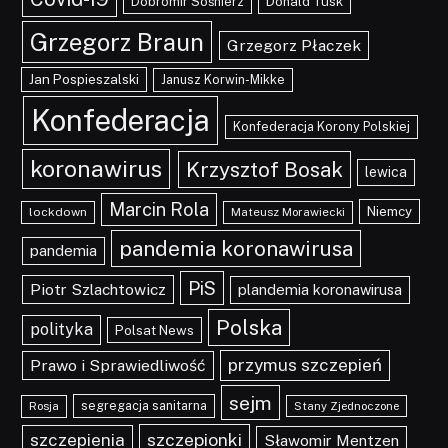
Dobromir Sośnierz
Donald Tusk
Grzegorz Braun
Grzegorz Płaczek
Jan Pospieszalski
Janusz Korwin-Mikke
Konfederacja
Konfederacja Korony Polskiej
koronawirus
Krzysztof Bosak
lewica
Marcin Rola
Niemcy
lockdown
Mateusz Morawiecki
pandemia koronawirusa
pandemia
PiS
Piotr Szlachtowicz
plandemia koronawirusa
Polska
polityka
Polsat News
przymus szczepień
Prawo i Sprawiedliwość
sejm
segregacja sanitarna
Rosja
Stany Zjednoczone
szczepionki
szczepienia
Sławomir Mentzen