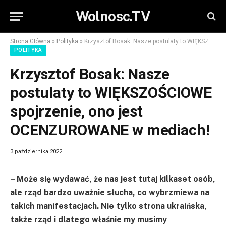
Wolnosc.TV
Strona Główna
»
Polityka
»
Krzysztof Bosak: Nasze postulaty to WIĘKSZOŚCIOWE spojrzenie, ono jest OCENZUROWANE w mediach!
POLITYKA
Krzysztof Bosak: Nasze
postulaty to WIĘKSZOŚCIOWE
spojrzenie, ono jest
OCENZUROWANE w mediach!
3 października 2022
– Może się wydawać, że nas jest tutaj kilkaset osób,
ale rząd bardzo uważnie słucha, co wybrzmiewa na
takich manifestacjach. Nie tylko strona ukraińska,
także rząd i dlatego właśnie my musimy