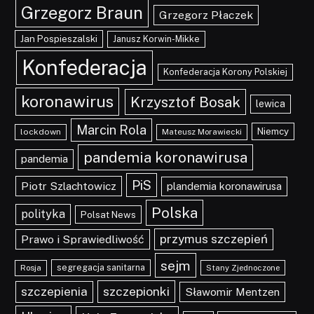
Grzegorz Braun
Grzegorz Płaczek
Jan Pospieszalski
Janusz Korwin-Mikke
Konfederacja
Konfederacja Korony Polskiej
koronawirus
Krzysztof Bosak
lewica
Marcin Rola
Niemcy
lockdown
Mateusz Morawiecki
pandemia koronawirusa
pandemia
PiS
Piotr Szlachtowicz
plandemia koronawirusa
Polska
polityka
Polsat News
przymus szczepień
Prawo i Sprawiedliwość
sejm
segregacja sanitarna
Rosja
Stany Zjednoczone
szczepionki
szczepienia
Sławomir Mentzen