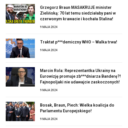
Grzegorz Braun MASAKRUJE minister
Zielińską: 70 lat temu siedziałaby pani w
czerwonym krawacie i kochała Stalina!
9 MAJA 2024
Traktat p***demiczny WHO – Walka trwa!
9 MAJA 2024
Marcin Rola: Reprezentantka Ukrainy na
Eurowizję promuje zb***dniarza Banderę?!
Fajnopoljaki nie udawajcie zaskoczonych!
9 MAJA 2024
Bosak, Braun, Piech: Wielka koalicja do
Parlamentu Europejskiego!
9 MAJA 2024