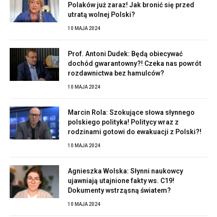
Polaków już zaraz! Jak bronić się przed
utratą wolnej Polski?
10 MAJA 2024
Prof. Antoni Dudek: Będą obiecywać
dochód gwarantowny?! Czeka nas powrót
rozdawnictwa bez hamulców?
10 MAJA 2024
Marcin Rola: Szokujące słowa słynnego
polskiego polityka! Politycy wraz z
rodzinami gotowi do ewakuacji z Polski?!
10 MAJA 2024
Agnieszka Wolska: Słynni naukowcy
ujawniają utajnione fakty ws. C19!
Dokumenty wstrząsną światem?
10 MAJA 2024