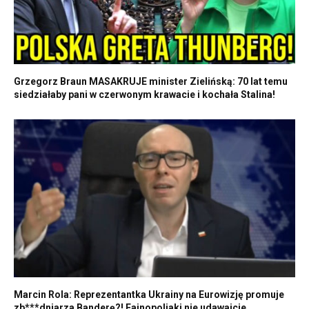
Grzegorz Braun MASAKRUJE minister Zielińską: 70 lat temu
siedziałaby pani w czerwonym krawacie i kochała Stalina!
Marcin Rola: Reprezentantka Ukrainy na Eurowizję promuje
zb***dniarza Banderę?! Fajnopoljaki nie udawajcie