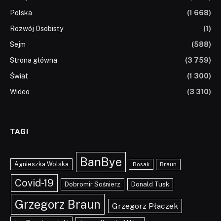
Polska
(1 668)
Rozwój Osobisty
(1)
Sejm
(588)
Strona główna
(3 759)
Świat
(1 300)
Wideo
(3 310)
TAGI
BanBye
Agnieszka Wolska
Braun
Bosak
Covid-19
Dobromir Sośnierz
Donald Tusk
Grzegorz Braun
Grzegorz Płaczek