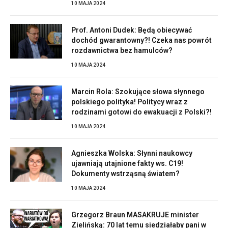
10 MAJA 2024
Prof. Antoni Dudek: Będą obiecywać
dochód gwarantowny?! Czeka nas powrót
rozdawnictwa bez hamulców?
10 MAJA 2024
Marcin Rola: Szokujące słowa słynnego
polskiego polityka! Politycy wraz z
rodzinami gotowi do ewakuacji z Polski?!
10 MAJA 2024
Agnieszka Wolska: Słynni naukowcy
ujawniają utajnione fakty ws. C19!
Dokumenty wstrząsną światem?
10 MAJA 2024
Grzegorz Braun MASAKRUJE minister
Zielińską: 70 lat temu siedziałaby pani w