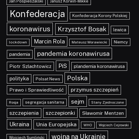
Jan Pospieszalski
Janusz Korwin-Mikke
Konfederacja
Konfederacja Korony Polskiej
koronawirus
Krzysztof Bosak
lewica
Marcin Rola
Niemcy
lockdown
Mateusz Morawiecki
pandemia koronawirusa
pandemia
PiS
Piotr Szlachtowicz
plandemia koronawirusa
Polska
polityka
Polsat News
przymus szczepień
Prawo i Sprawiedliwość
sejm
segregacja sanitarna
Rosja
Stany Zjednoczone
szczepionki
szczepienia
Sławomir Mentzen
Ukraina
Unia Europejska
WHO
Wojciech Cejrowski
wojna na Ukrainie
Wojciech Sumliński