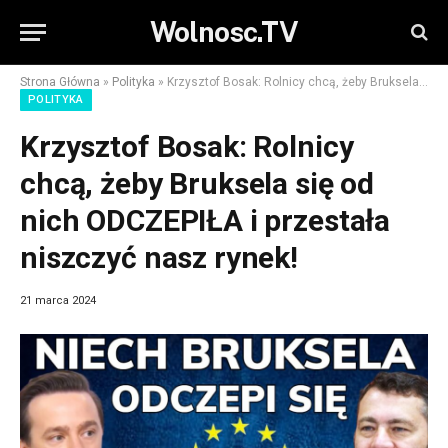
Wolnosc.TV
Strona Główna
»
Polityka
»
Krzysztof Bosak: Rolnicy chcą, żeby Bruksela się od nich ODCZEPIŁA i przestała niszczyć nasz rynek!
POLITYKA
Krzysztof Bosak: Rolnicy
chcą, żeby Bruksela się od
nich ODCZEPIŁA i przestała
niszczyć nasz rynek!
21 marca 2024