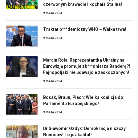
czerwonym krawacie i kochała Stalina!
9 MAJA 2024
Traktat p***demiczny WHO – Walka trwa!
9 MAJA 2024
Marcin Rola: Reprezentantka Ukrainy na
Eurowizję promuje zb***dniarza Banderę?!
Fajnopoljaki nie udawajcie zaskoczonych!
9 MAJA 2024
Bosak, Braun, Piech: Wielka koalicja do
Parlamentu Europejskiego!
9 MAJA 2024
Dr Sławomir Ozdyk: Demokracja niszczy
Niemców! To już kalifat!