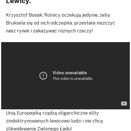
Lewicy.
Krzysztof Bosak: Rolnicy oczekują jedynie, żeby
Bruksela się od nich odczepiła, przestała niszczyć
nasz rynek i zakazywać różnych rzeczy!
Unią Europejską rządzą oligarchiczne elity
zindoktrynowanych lewicowo ludzi i nie chcą
zlikwidowania Zielonego Ładu!