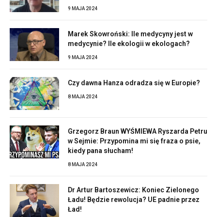
9 MAJA 2024
Marek Skowroński: Ile medycyny jest w
medycynie? Ile ekologii w ekologach?
9 MAJA 2024
Czy dawna Hanza odradza się w Europie?
8 MAJA 2024
Grzegorz Braun WYŚMIEWA Ryszarda Petru
w Sejmie: Przypomina mi się fraza o psie,
kiedy pana słucham!
8 MAJA 2024
Dr Artur Bartoszewicz: Koniec Zielonego
Ładu! Będzie rewolucja? UE padnie przez
Ład!