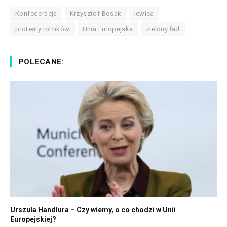
Konfederacja
Krzysztof Bosak
lewica
protesty rolników
Unia Europejska
zielony ład
POLECANE:
Urszula Handlura – Czy wiemy, o co chodzi w Unii
Europejskiej?