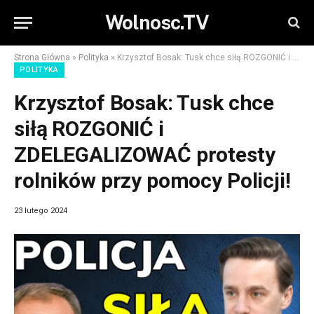
Wolnosc.TV
Strona Główna
»
Polityka
»
Krzysztof Bosak: Tusk chce siłą ROZGONIĆ i ZDELEGALIZOWAĆ protesty rolników przy pomocy Policji!
POLITYKA
Krzysztof Bosak: Tusk chce
siłą ROZGONIĆ i
ZDELEGALIZOWAĆ protesty
rolników przy pomocy Policji!
23 lutego 2024