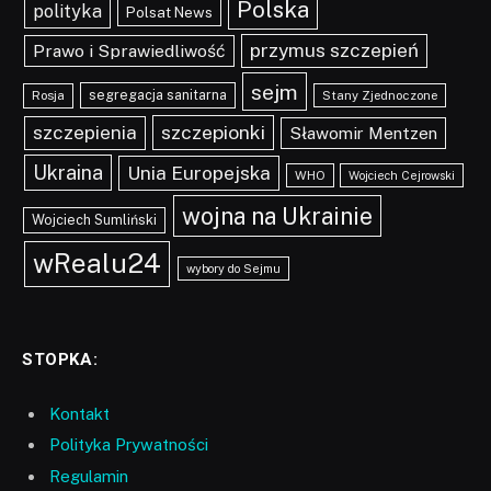
Polska
polityka
Polsat News
przymus szczepień
Prawo i Sprawiedliwość
sejm
segregacja sanitarna
Rosja
Stany Zjednoczone
szczepionki
szczepienia
Sławomir Mentzen
Ukraina
Unia Europejska
WHO
Wojciech Cejrowski
wojna na Ukrainie
Wojciech Sumliński
wRealu24
wybory do Sejmu
STOPKA:
Kontakt
Polityka Prywatności
Regulamin