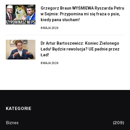
Grzegorz Braun WYŚMIEWA Ryszarda Petru
w Sejmie: Przypomina mi się fraza o psie,
kiedy pana słucham!
8 MAJA 2024
Dr Artur Bartoszewicz: Koniec Zielonego
Ładu! Będzie rewolucja? UE padnie przez
Ład!
8 MAJA 2024
KATEGORIE
Biznes
(209)