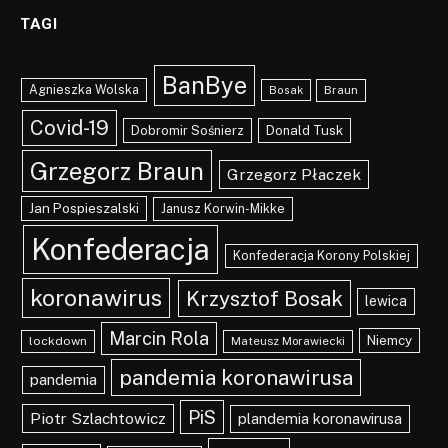
TAGI
BanBye
Agnieszka Wolska
Braun
Bosak
Covid-19
Dobromir Sośnierz
Donald Tusk
Grzegorz Braun
Grzegorz Płaczek
Jan Pospieszalski
Janusz Korwin-Mikke
Konfederacja
Konfederacja Korony Polskiej
koronawirus
Krzysztof Bosak
lewica
Marcin Rola
Niemcy
lockdown
Mateusz Morawiecki
pandemia koronawirusa
pandemia
PiS
Piotr Szlachtowicz
plandemia koronawirusa