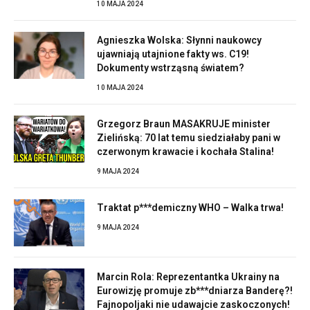
10 MAJA 2024
Agnieszka Wolska: Słynni naukowcy
ujawniają utajnione fakty ws. C19!
Dokumenty wstrząsną światem?
10 MAJA 2024
Grzegorz Braun MASAKRUJE minister
Zielińską: 70 lat temu siedziałaby pani w
czerwonym krawacie i kochała Stalina!
9 MAJA 2024
Traktat p***demiczny WHO – Walka trwa!
9 MAJA 2024
Marcin Rola: Reprezentantka Ukrainy na
Eurowizję promuje zb***dniarza Banderę?!
Fajnopoljaki nie udawajcie zaskoczonych!