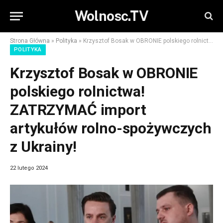
Wolnosc.TV
Strona Główna
»
Polityka
»
Krzysztof Bosak w OBRONIE polskiego rolnictwa! ZATRZYMAĆ import artykułów rolno-spożywczych z Ukrainy!
POLITYKA
Krzysztof Bosak w OBRONIE
polskiego rolnictwa!
ZATRZYMAĆ import
artykułów rolno-spożywczych
z Ukrainy!
22 lutego 2024