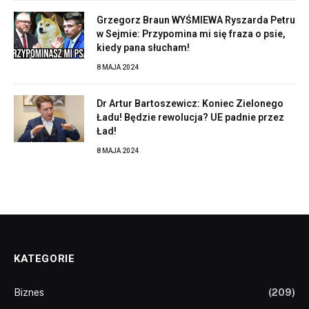
Grzegorz Braun WYŚMIEWA Ryszarda Petru
w Sejmie: Przypomina mi się fraza o psie,
kiedy pana słucham!
8 MAJA 2024
Dr Artur Bartoszewicz: Koniec Zielonego
Ładu! Będzie rewolucja? UE padnie przez
Ład!
8 MAJA 2024
KATEGORIE
Biznes
(209)