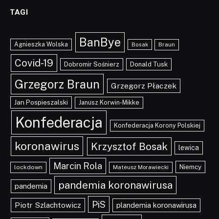
TAGI
BanBye
Agnieszka Wolska
Braun
Bosak
Covid-19
Dobromir Sośnierz
Donald Tusk
Grzegorz Braun
Grzegorz Płaczek
Jan Pospieszalski
Janusz Korwin-Mikke
Konfederacja
Konfederacja Korony Polskiej
koronawirus
Krzysztof Bosak
lewica
Marcin Rola
Niemcy
lockdown
Mateusz Morawiecki
pandemia koronawirusa
pandemia
PiS
Piotr Szlachtowicz
plandemia koronawirusa