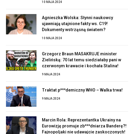
10 MAJA 2024
Agnieszka Wolska: Słynni naukowcy
ujawniają utajnione fakty ws. C19!
Dokumenty wstrząsną światem?
10 MAJA 2024
Grzegorz Braun MASAKRUJE minister
Zielińską: 70 lat temu siedziałaby pani w
czerwonym krawacie i kochała Stalina!
9 MAJA 2024
Traktat p***demiczny WHO – Walka trwa!
9 MAJA 2024
Marcin Rola: Reprezentantka Ukrainy na
Eurowizję promuje zb***dniarza Banderę?!
Fajnopoljaki nie udawajcie zaskoczonych!