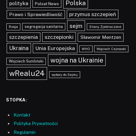
Polska
polityka
Polsat News
przymus szczepień
Prawo i Sprawiedliwość
sejm
segregacja sanitarna
Rosja
Stany Zjednoczone
szczepionki
szczepienia
Sławomir Mentzen
Ukraina
Unia Europejska
WHO
Wojciech Cejrowski
wojna na Ukrainie
Wojciech Sumliński
wRealu24
wybory do Sejmu
STOPKA:
Kontakt
Polityka Prywatności
Regulamin