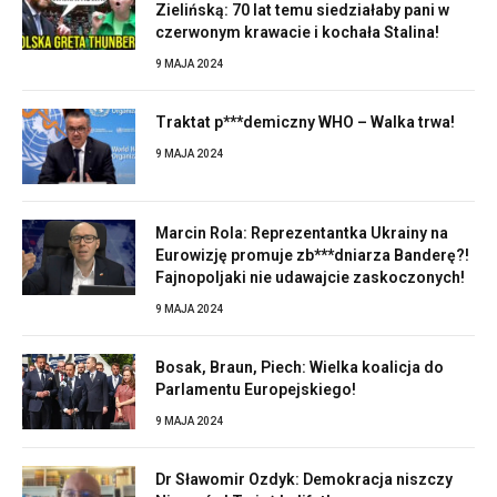
Zielińską: 70 lat temu siedziałaby pani w
czerwonym krawacie i kochała Stalina!
9 MAJA 2024
Traktat p***demiczny WHO – Walka trwa!
9 MAJA 2024
Marcin Rola: Reprezentantka Ukrainy na
Eurowizję promuje zb***dniarza Banderę?!
Fajnopoljaki nie udawajcie zaskoczonych!
9 MAJA 2024
Bosak, Braun, Piech: Wielka koalicja do
Parlamentu Europejskiego!
9 MAJA 2024
Dr Sławomir Ozdyk: Demokracja niszczy