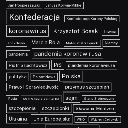
Jan Pospieszalski
Janusz Korwin-Mikke
Konfederacja
Konfederacja Korony Polskiej
koronawirus
Krzysztof Bosak
lewica
Marcin Rola
Niemcy
lockdown
Mateusz Morawiecki
pandemia koronawirusa
pandemia
PiS
Piotr Szlachtowicz
plandemia koronawirusa
Polska
polityka
Polsat News
przymus szczepień
Prawo i Sprawiedliwość
sejm
segregacja sanitarna
Rosja
Stany Zjednoczone
szczepionki
szczepienia
Sławomir Mentzen
Ukraina
Unia Europejska
WHO
Wojciech Cejrowski