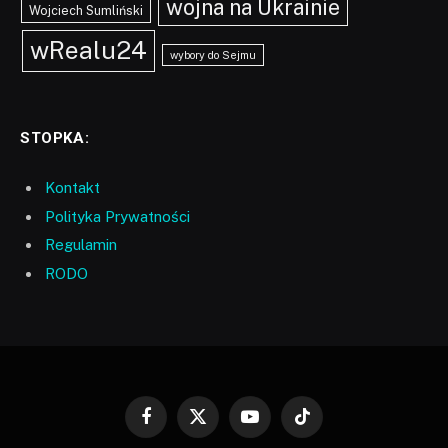
wojna na Ukrainie
Wojciech Sumliński
wRealu24
wybory do Sejmu
STOPKA:
Kontakt
Polityka Prywatności
Regulamin
RODO
Facebook
X
YouTube
TikTok
(Twitter)