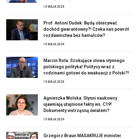
10 MAJA 2024
Prof. Antoni Dudek: Będą obiecywać
dochód gwarantowny?! Czeka nas powrót
rozdawnictwa bez hamulców?
10 MAJA 2024
Marcin Rola: Szokujące słowa słynnego
polskiego polityka! Politycy wraz z
rodzinami gotowi do ewakuacji z Polski?!
10 MAJA 2024
Agnieszka Wolska: Słynni naukowcy
ujawniają utajnione fakty ws. C19!
Dokumenty wstrząsną światem?
10 MAJA 2024
Grzegorz Braun MASAKRUJE minister