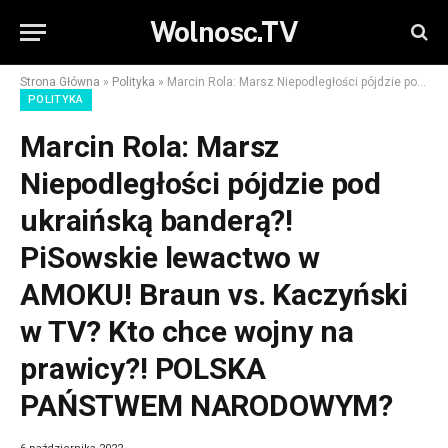
Wolnosc.TV
Strona Główna
»
Polityka
»
Marcin Rola: Marsz Niepodległości pójdzie pod ukraińską banderą?! PiSowskie lewactwo w AMOKU! Braun vs. Kaczyński w TV? Kto chce wojny na prawicy?! POLSKA PAŃSTWEM NARODOWYM?
POLITYKA
Marcin Rola: Marsz
Niepodległości pójdzie pod
ukraińską banderą?!
PiSowskie lewactwo w
AMOKU! Braun vs. Kaczyński
w TV? Kto chce wojny na
prawicy?! POLSKA
PAŃSTWEM NARODOWYM?