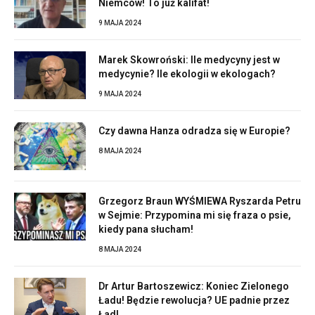
Niemców! To już kalifat!
9 MAJA 2024
Marek Skowroński: Ile medycyny jest w
medycynie? Ile ekologii w ekologach?
9 MAJA 2024
Czy dawna Hanza odradza się w Europie?
8 MAJA 2024
Grzegorz Braun WYŚMIEWA Ryszarda Petru
w Sejmie: Przypomina mi się fraza o psie,
kiedy pana słucham!
8 MAJA 2024
Dr Artur Bartoszewicz: Koniec Zielonego
Ładu! Będzie rewolucja? UE padnie przez
Ład!