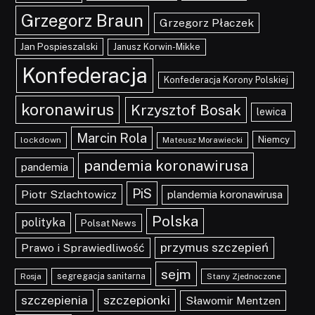
Grzegorz Braun
Grzegorz Płaczek
Jan Pospieszalski
Janusz Korwin-Mikke
Konfederacja
Konfederacja Korony Polskiej
koronawirus
Krzysztof Bosak
lewica
Marcin Rola
Niemcy
lockdown
Mateusz Morawiecki
pandemia koronawirusa
pandemia
PiS
Piotr Szlachtowicz
plandemia koronawirusa
Polska
polityka
Polsat News
przymus szczepień
Prawo i Sprawiedliwość
sejm
segregacja sanitarna
Rosja
Stany Zjednoczone
szczepionki
szczepienia
Sławomir Mentzen