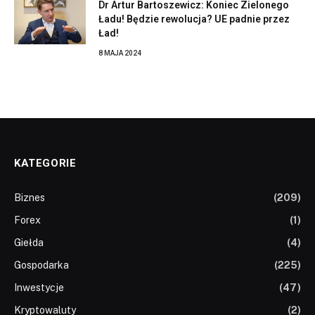
Dr Artur Bartoszewicz: Koniec Zielonego
Ładu! Będzie rewolucja? UE padnie przez
Ład!
8 MAJA 2024
KATEGORIE
Biznes
(209)
Forex
(1)
Giełda
(4)
Gospodarka
(225)
Inwestycje
(47)
Kryptowaluty
(2)