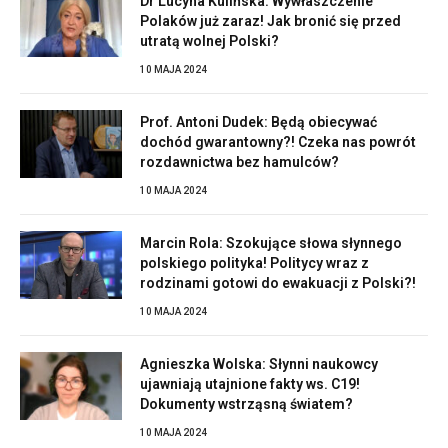
Dr Lucyna Kulińska: Wywłaszczenie
Polaków już zaraz! Jak bronić się przed
utratą wolnej Polski?
10 MAJA 2024
Prof. Antoni Dudek: Będą obiecywać
dochód gwarantowny?! Czeka nas powrót
rozdawnictwa bez hamulców?
10 MAJA 2024
Marcin Rola: Szokujące słowa słynnego
polskiego polityka! Politycy wraz z
rodzinami gotowi do ewakuacji z Polski?!
10 MAJA 2024
Agnieszka Wolska: Słynni naukowcy
ujawniają utajnione fakty ws. C19!
Dokumenty wstrząsną światem?
10 MAJA 2024