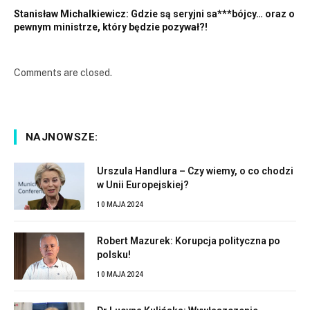
Stanisław Michalkiewicz: Gdzie są seryjni sa***bójcy… oraz o
pewnym ministrze, który będzie pozywał?!
Comments are closed.
NAJNOWSZE:
Urszula Handlura – Czy wiemy, o co chodzi
w Unii Europejskiej?
10 MAJA 2024
Robert Mazurek: Korupcja polityczna po
polsku!
10 MAJA 2024