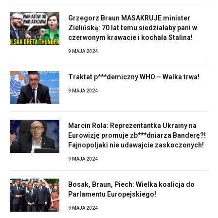
Grzegorz Braun MASAKRUJE minister
Zielińską: 70 lat temu siedziałaby pani w
czerwonym krawacie i kochała Stalina!
9 MAJA 2024
Traktat p***demiczny WHO – Walka trwa!
9 MAJA 2024
Marcin Rola: Reprezentantka Ukrainy na
Eurowizję promuje zb***dniarza Banderę?!
Fajnopoljaki nie udawajcie zaskoczonych!
9 MAJA 2024
Bosak, Braun, Piech: Wielka koalicja do
Parlamentu Europejskiego!
9 MAJA 2024