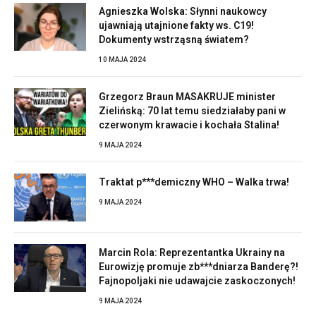
Agnieszka Wolska: Słynni naukowcy
ujawniają utajnione fakty ws. C19!
Dokumenty wstrząsną światem?
10 MAJA 2024
Grzegorz Braun MASAKRUJE minister
Zielińską: 70 lat temu siedziałaby pani w
czerwonym krawacie i kochała Stalina!
9 MAJA 2024
Traktat p***demiczny WHO – Walka trwa!
9 MAJA 2024
Marcin Rola: Reprezentantka Ukrainy na
Eurowizję promuje zb***dniarza Banderę?!
Fajnopoljaki nie udawajcie zaskoczonych!
9 MAJA 2024