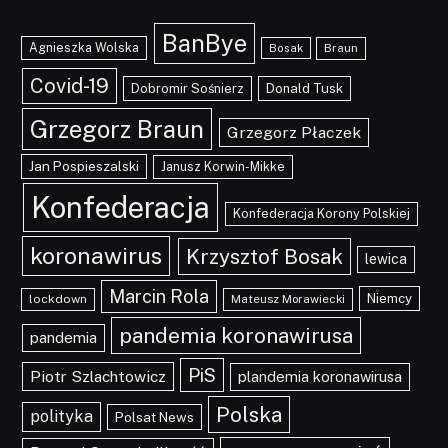
BanBye
Agnieszka Wolska
Braun
Bosak
Covid-19
Dobromir Sośnierz
Donald Tusk
Grzegorz Braun
Grzegorz Płaczek
Jan Pospieszalski
Janusz Korwin-Mikke
Konfederacja
Konfederacja Korony Polskiej
koronawirus
Krzysztof Bosak
lewica
Marcin Rola
Niemcy
lockdown
Mateusz Morawiecki
pandemia koronawirusa
pandemia
PiS
Piotr Szlachtowicz
plandemia koronawirusa
Polska
polityka
Polsat News