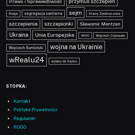
przymus szczepień
Prawo i Sprawiedliwość
sejm
segregacja sanitarna
Rosja
Stany Zjednoczone
szczepionki
szczepienia
Sławomir Mentzen
Ukraina
Unia Europejska
WHO
Wojciech Cejrowski
wojna na Ukrainie
Wojciech Sumliński
wRealu24
wybory do Sejmu
STOPKA:
Kontakt
Polityka Prywatności
Regulamin
RODO