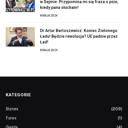
w Sejmie: Przypomina mi się fraza o psie,
kiedy pana słucham!
8 MAJA 2024
Dr Artur Bartoszewicz: Koniec Zielonego
Ładu! Będzie rewolucja? UE padnie przez
Ład!
8 MAJA 2024
KATEGORIE
Biznes
(209)
Forex
(1)
Giełda
(4)