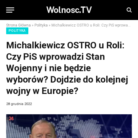
Wolnosc.TV
Strona Główna
»
Polityka
»
Michalkiewicz OSTRO u Roli: Czy PiS wprowadzi Stan Wojenny i nie będzie wyborów? Dojdzie do kolejnej wojny w Europie?
POLITYKA
Michalkiewicz OSTRO u Roli:
Czy PiS wprowadzi Stan
Wojenny i nie będzie
wyborów? Dojdzie do kolejnej
wojny w Europie?
28 grudnia 2022