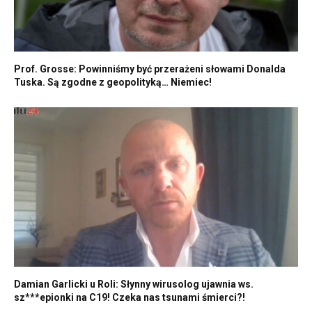
Prof. Grosse: Powinniśmy być przerażeni słowami Donalda
Tuska. Są zgodne z geopolityką… Niemiec!
Damian Garlicki u Roli: Słynny wirusolog ujawnia ws.
sz***epionki na C19! Czeka nas tsunami śmierci?!