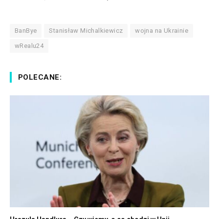
BanBye
Stanisław Michalkiewicz
wojna na Ukrainie
wRealu24
POLECANE: