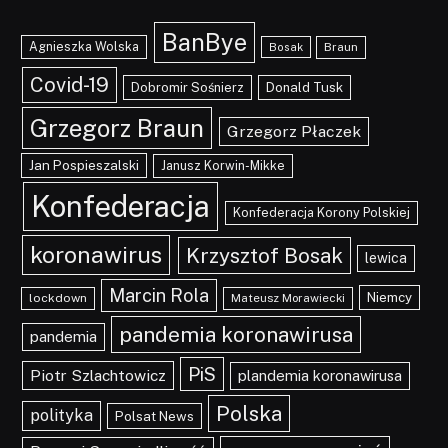
BanBye
Agnieszka Wolska
Braun
Bosak
Covid-19
Dobromir Sośnierz
Donald Tusk
Grzegorz Braun
Grzegorz Płaczek
Jan Pospieszalski
Janusz Korwin-Mikke
Konfederacja
Konfederacja Korony Polskiej
koronawirus
Krzysztof Bosak
lewica
Marcin Rola
Niemcy
lockdown
Mateusz Morawiecki
pandemia koronawirusa
pandemia
PiS
Piotr Szlachtowicz
plandemia koronawirusa
Polska
polityka
Polsat News