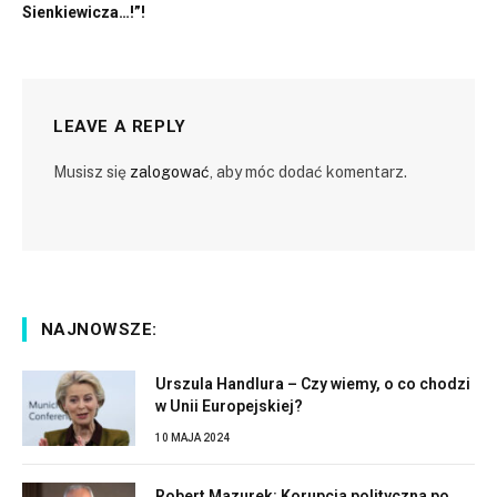
Sienkiewicza…!”!
LEAVE A REPLY
Musisz się
zalogować
, aby móc dodać komentarz.
NAJNOWSZE:
Urszula Handlura – Czy wiemy, o co chodzi
w Unii Europejskiej?
10 MAJA 2024
Robert Mazurek: Korupcja polityczna po