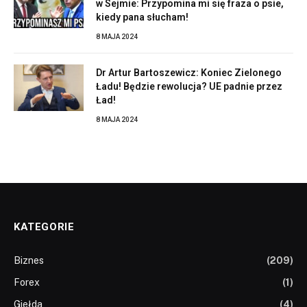
w Sejmie: Przypomina mi się fraza o psie,
kiedy pana słucham!
8 MAJA 2024
Dr Artur Bartoszewicz: Koniec Zielonego
Ładu! Będzie rewolucja? UE padnie przez
Ład!
8 MAJA 2024
KATEGORIE
Biznes
(209)
Forex
(1)
Giełda
(4)