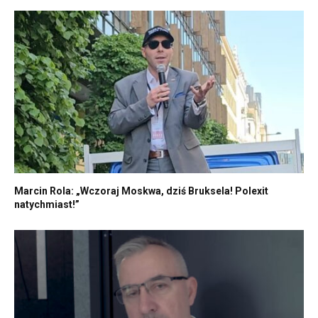
Marcin Rola: „Wczoraj Moskwa, dziś Bruksela! Polexit
natychmiast!”