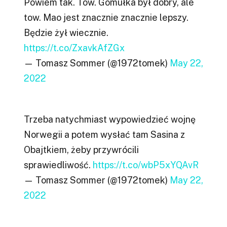
Powiem tak. Tow. Gomułka był dobry, ale
tow. Mao jest znacznie znacznie lepszy.
Będzie żył wiecznie.
https://t.co/ZxavkAfZGx
— Tomasz Sommer (@1972tomek)
May 22,
2022
Trzeba natychmiast wypowiedzieć wojnę
Norwegii a potem wysłać tam Sasina z
Obajtkiem, żeby przywrócili
sprawiedliwość.
https://t.co/wbP5xYQAvR
— Tomasz Sommer (@1972tomek)
May 22,
2022