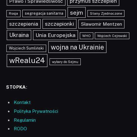
przymus szczepień
Prawo i Sprawiedliwość
sejm
segregacja sanitarna
Rosja
Stany Zjednoczone
szczepionki
szczepienia
Sławomir Mentzen
Ukraina
Unia Europejska
WHO
Wojciech Cejrowski
wojna na Ukrainie
Wojciech Sumliński
wRealu24
wybory do Sejmu
STOPKA:
Kontakt
Polityka Prywatności
Regulamin
RODO