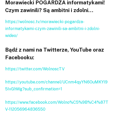
Morawiecki POGARDZA informatykami!
Czym zawinili? Są ambitni i zdolni…
https://wolnosc.tv/morawiecki-pogardza-
informatykami-czym-zawinili-sa-ambitni-i-zdolni-
wideo/
Bądź z nami na Twitterze, YouTube oraz
Facebooku:
https://twitter.com/WolnoscTV
https://youtube.com/channel/UCnm4qyYN6OuMKYI9
5IvGhWg?sub_confirmation=1
https://www.facebook.com/Wolno%C5%9B%C4%87T
V-112056964836550