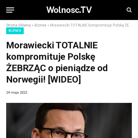
Wolnosc.TV
Strona Główna
»
Biznes
»
Morawiecki TOTALNIE kompromituje Polskę ŻEBRZĄC o pieniądze od Norwegii! [WIDEO]
BIZNES
Morawiecki TOTALNIE
kompromituje Polskę
ŻEBRZĄC o pieniądze od
Norwegii! [WIDEO]
24 maja 2022