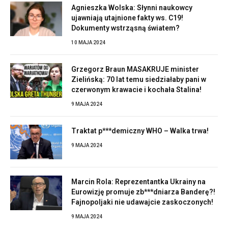
Agnieszka Wolska: Słynni naukowcy
ujawniają utajnione fakty ws. C19!
Dokumenty wstrząsną światem?
10 MAJA 2024
Grzegorz Braun MASAKRUJE minister
Zielińską: 70 lat temu siedziałaby pani w
czerwonym krawacie i kochała Stalina!
9 MAJA 2024
Traktat p***demiczny WHO – Walka trwa!
9 MAJA 2024
Marcin Rola: Reprezentantka Ukrainy na
Eurowizję promuje zb***dniarza Banderę?!
Fajnopoljaki nie udawajcie zaskoczonych!
9 MAJA 2024