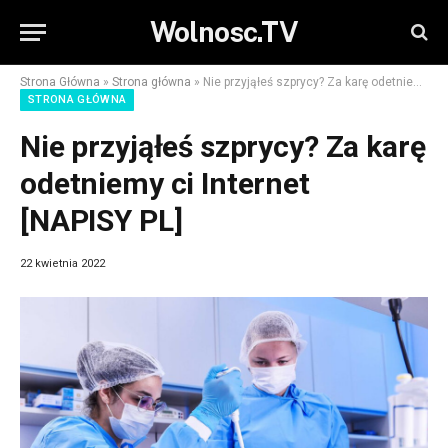
Wolnosc.TV
Strona Główna
»
Strona główna
»
Nie przyjąłeś szprycy? Za karę odetniemy ci Internet [NAPISY PL]
STRONA GŁÓWNA
Nie przyjąłeś szprycy? Za karę
odetniemy ci Internet
[NAPISY PL]
22 kwietnia 2022