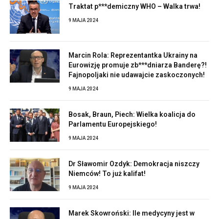
Traktat p***demiczny WHO – Walka trwa!
9 MAJA 2024
Marcin Rola: Reprezentantka Ukrainy na
Eurowizję promuje zb***dniarza Banderę?!
Fajnopoljaki nie udawajcie zaskoczonych!
9 MAJA 2024
Bosak, Braun, Piech: Wielka koalicja do
Parlamentu Europejskiego!
9 MAJA 2024
Dr Sławomir Ozdyk: Demokracja niszczy
Niemców! To już kalifat!
9 MAJA 2024
Marek Skowroński: Ile medycyny jest w