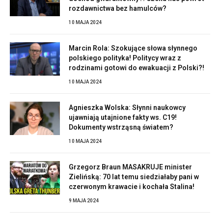
rozdawnictwa bez hamulców?
10 MAJA 2024
Marcin Rola: Szokujące słowa słynnego
polskiego polityka! Politycy wraz z
rodzinami gotowi do ewakuacji z Polski?!
10 MAJA 2024
Agnieszka Wolska: Słynni naukowcy
ujawniają utajnione fakty ws. C19!
Dokumenty wstrząsną światem?
10 MAJA 2024
Grzegorz Braun MASAKRUJE minister
Zielińską: 70 lat temu siedziałaby pani w
czerwonym krawacie i kochała Stalina!
9 MAJA 2024