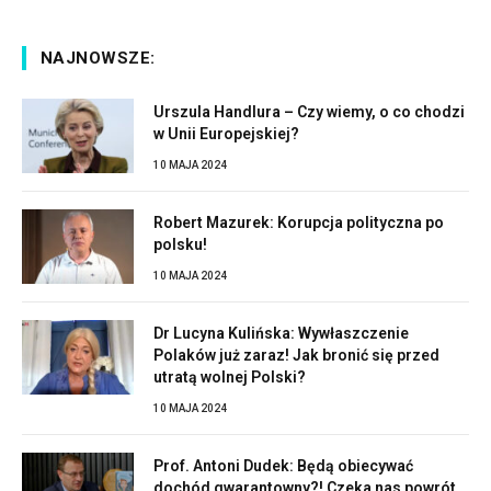
NAJNOWSZE:
Urszula Handlura – Czy wiemy, o co chodzi
w Unii Europejskiej?
10 MAJA 2024
Robert Mazurek: Korupcja polityczna po
polsku!
10 MAJA 2024
Dr Lucyna Kulińska: Wywłaszczenie
Polaków już zaraz! Jak bronić się przed
utratą wolnej Polski?
10 MAJA 2024
Prof. Antoni Dudek: Będą obiecywać
dochód gwarantowny?! Czeka nas powrót