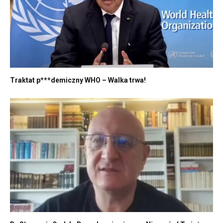
Traktat p***demiczny WHO – Walka trwa!