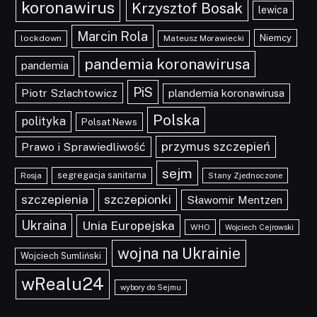
koronawirus
Krzysztof Bosak
lewica
Marcin Rola
Niemcy
lockdown
Mateusz Morawiecki
pandemia koronawirusa
pandemia
PiS
Piotr Szlachtowicz
plandemia koronawirusa
Polska
polityka
Polsat News
przymus szczepień
Prawo i Sprawiedliwość
sejm
segregacja sanitarna
Rosja
Stany Zjednoczone
szczepionki
szczepienia
Sławomir Mentzen
Ukraina
Unia Europejska
WHO
Wojciech Cejrowski
wojna na Ukrainie
Wojciech Sumliński
wRealu24
wybory do Sejmu