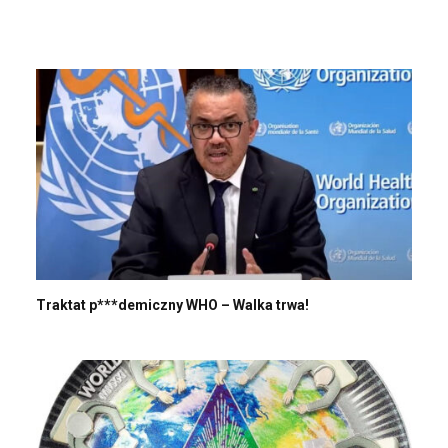
Traktat p***demiczny WHO – Walka trwa!