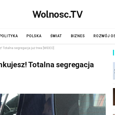
Wolnosc.TV
POLITYKA
POLSKA
ŚWIAT
BIZNES
ROZWÓJ O
z! Totalna segregacja już trwa [WIDEO]
ankujesz! Totalna segregacja