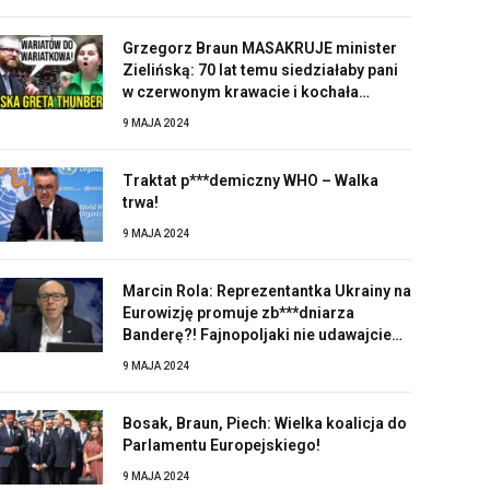
Grzegorz Braun MASAKRUJE minister
Zielińską: 70 lat temu siedziałaby pani
w czerwonym krawacie i kochała
Stalina!
9 MAJA 2024
Traktat p***demiczny WHO – Walka
trwa!
9 MAJA 2024
Marcin Rola: Reprezentantka Ukrainy na
Eurowizję promuje zb***dniarza
Banderę?! Fajnopoljaki nie udawajcie
zaskoczonych!
9 MAJA 2024
Bosak, Braun, Piech: Wielka koalicja do
Parlamentu Europejskiego!
9 MAJA 2024