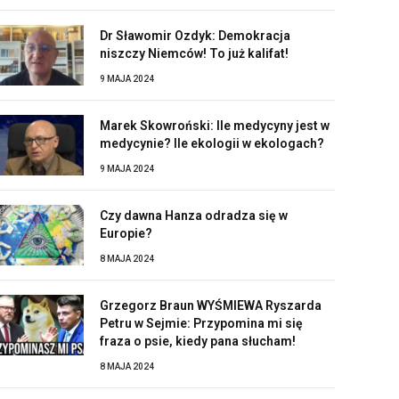
Dr Sławomir Ozdyk: Demokracja
niszczy Niemców! To już kalifat!
9 MAJA 2024
Marek Skowroński: Ile medycyny jest w
medycynie? Ile ekologii w ekologach?
9 MAJA 2024
Czy dawna Hanza odradza się w
Europie?
8 MAJA 2024
Grzegorz Braun WYŚMIEWA Ryszarda
Petru w Sejmie: Przypomina mi się
fraza o psie, kiedy pana słucham!
8 MAJA 2024