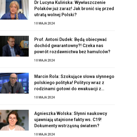
Dr Lucyna Kulińska: Wywłaszczenie
Polaków już zaraz! Jak bronić się przed
utratą wolnej Polski?
10 MAJA 2024
Prof. Antoni Dudek: Będą obiecywać
dochód gwarantowny?! Czeka nas
powrót rozdawnictwa bez hamulców?
10 MAJA 2024
Marcin Rola: Szokujące słowa słynnego
polskiego polityka! Politycy wraz z
rodzinami gotowi do ewakuacji z
Polski?!
10 MAJA 2024
Agnieszka Wolska: Słynni naukowcy
ujawniają utajnione fakty ws. C19!
Dokumenty wstrząsną światem?
10 MAJA 2024