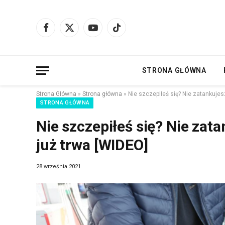
Facebook
X
YouTube
TikTok
(Twitter)
STRONA GŁÓWNA
Strona Główna
»
Strona główna
»
Nie szczepiłeś się? Nie zatankujes
STRONA GŁÓWNA
Nie szczepiłeś się? Nie zat
już trwa [WIDEO]
28 września 2021