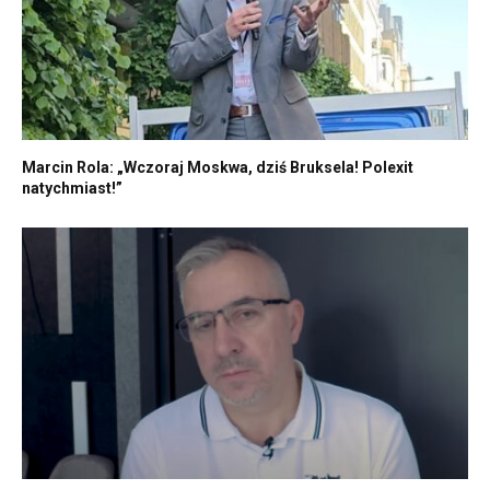
Marcin Rola: „Wczoraj Moskwa, dziś Bruksela! Polexit
natychmiast!”