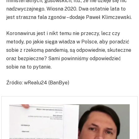
ministerialnych, gusowskich, itd., że nie dzieje się nic
nadzwyczajnego. Wiosna 2020. Dwa ostatnie lata to
jest straszna fala zgonów – dodaje Paweł Klimczewski.
Koronawirus jest i nikt temu nie przeczy, lecz czy
metody, po jakie sięga władza w Polsce, aby poradzić
sobie z rzekomą pandemią, są odpowiednie, skuteczne
oraz bezpieczne? Sami powinniśmy odpowiedzieć
sobie na to pytanie.
Źródło: wRealu24 (BanBye)