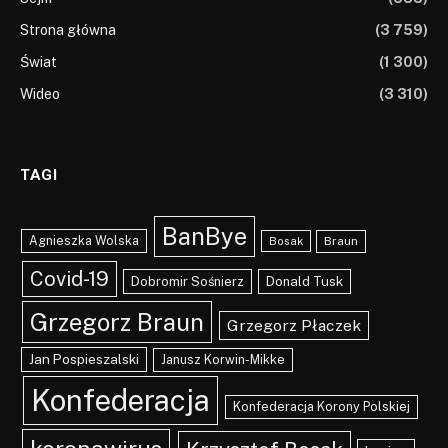
Strona główna
(3 759)
Świat
(1 300)
Wideo
(3 310)
TAGI
BanBye
Agnieszka Wolska
Braun
Bosak
Covid-19
Dobromir Sośnierz
Donald Tusk
Grzegorz Braun
Grzegorz Płaczek
Jan Pospieszalski
Janusz Korwin-Mikke
Konfederacja
Konfederacja Korony Polskiej