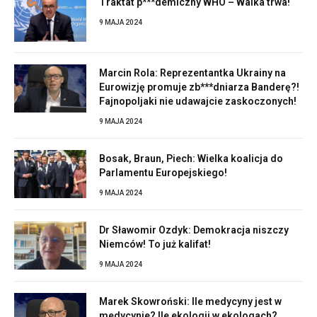
Traktat p***demiczny WHO – Walka trwa!
9 MAJA 2024
Marcin Rola: Reprezentantka Ukrainy na
Eurowizję promuje zb***dniarza Banderę?!
Fajnopoljaki nie udawajcie zaskoczonych!
9 MAJA 2024
Bosak, Braun, Piech: Wielka koalicja do
Parlamentu Europejskiego!
9 MAJA 2024
Dr Sławomir Ozdyk: Demokracja niszczy
Niemców! To już kalifat!
9 MAJA 2024
Marek Skowroński: Ile medycyny jest w
medycynie? Ile ekologii w ekologach?