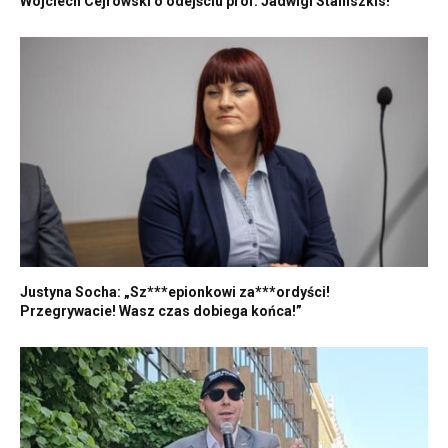
Wojciech Cejrowski o odejściu prof. Jadwigi Staniszkis!
Justyna Socha: „Sz***epionkowi za***ordyści!
Przegrywacie! Wasz czas dobiega końca!”