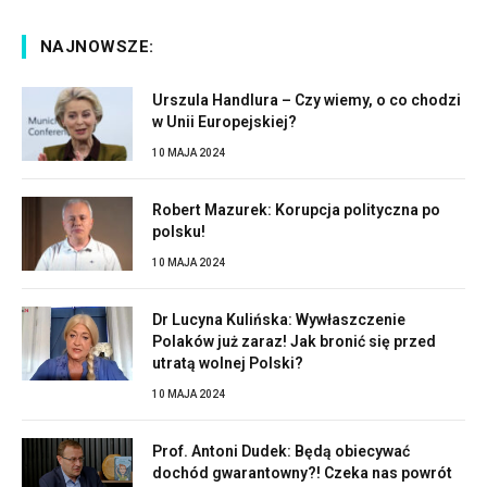
NAJNOWSZE:
Urszula Handlura – Czy wiemy, o co chodzi
w Unii Europejskiej?
10 MAJA 2024
Robert Mazurek: Korupcja polityczna po
polsku!
10 MAJA 2024
Dr Lucyna Kulińska: Wywłaszczenie
Polaków już zaraz! Jak bronić się przed
utratą wolnej Polski?
10 MAJA 2024
Prof. Antoni Dudek: Będą obiecywać
dochód gwarantowny?! Czeka nas powrót