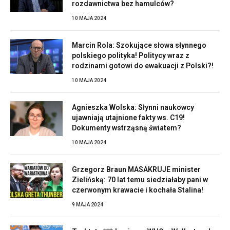
rozdawnictwa bez hamulców?
10 MAJA 2024
Marcin Rola: Szokujące słowa słynnego
polskiego polityka! Politycy wraz z
rodzinami gotowi do ewakuacji z Polski?!
10 MAJA 2024
Agnieszka Wolska: Słynni naukowcy
ujawniają utajnione fakty ws. C19!
Dokumenty wstrząsną światem?
10 MAJA 2024
Grzegorz Braun MASAKRUJE minister
Zielińską: 70 lat temu siedziałaby pani w
czerwonym krawacie i kochała Stalina!
9 MAJA 2024