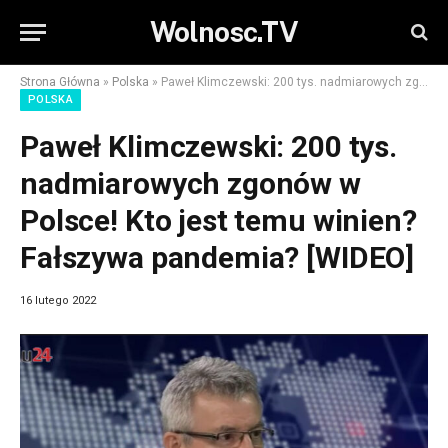
Wolnosc.TV
Strona Główna
»
Polska
»
Paweł Klimczewski: 200 tys. nadmiarowych zgonów w Polsce! Kto jest temu winien? Fałszywa pandemia? [WIDEO]
POLSKA
Paweł Klimczewski: 200 tys.
nadmiarowych zgonów w
Polsce! Kto jest temu winien?
Fałszywa pandemia? [WIDEO]
16 lutego 2022