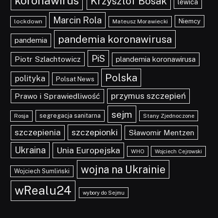
koronawirus
Krzysztof Bosak
lewica
Marcin Rola
Niemcy
lockdown
Mateusz Morawiecki
pandemia koronawirusa
pandemia
PiS
Piotr Szlachtowicz
plandemia koronawirusa
Polska
polityka
Polsat News
przymus szczepień
Prawo i Sprawiedliwość
sejm
segregacja sanitarna
Rosja
Stany Zjednoczone
szczepionki
szczepienia
Sławomir Mentzen
Ukraina
Unia Europejska
WHO
Wojciech Cejrowski
wojna na Ukrainie
Wojciech Sumliński
wRealu24
wybory do Sejmu