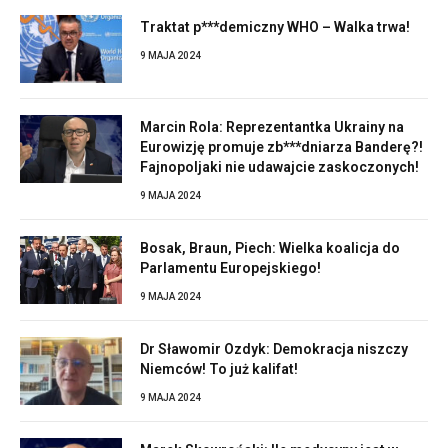
Traktat p***demiczny WHO – Walka trwa!
9 MAJA 2024
Marcin Rola: Reprezentantka Ukrainy na
Eurowizję promuje zb***dniarza Banderę?!
Fajnopoljaki nie udawajcie zaskoczonych!
9 MAJA 2024
Bosak, Braun, Piech: Wielka koalicja do
Parlamentu Europejskiego!
9 MAJA 2024
Dr Sławomir Ozdyk: Demokracja niszczy
Niemców! To już kalifat!
9 MAJA 2024