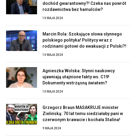
dochód gwarantowny?! Czeka nas powrót
rozdawnictwa bez hamulców?
10 MAJA 2024
Marcin Rola: Szokujące słowa słynnego
polskiego polityka! Politycy wraz z
rodzinami gotowi do ewakuacji z Polski?!
10 MAJA 2024
Agnieszka Wolska: Słynni naukowcy
ujawniają utajnione fakty ws. C19!
Dokumenty wstrząsną światem?
10 MAJA 2024
Grzegorz Braun MASAKRUJE minister
Zielińską: 70 lat temu siedziałaby pani w
czerwonym krawacie i kochała Stalina!
9 MAJA 2024