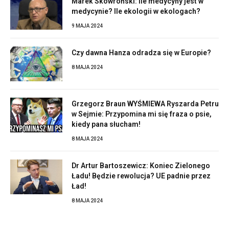
Marek Skowroński: Ile medycyny jest w
medycynie? Ile ekologii w ekologach?
9 MAJA 2024
Czy dawna Hanza odradza się w Europie?
8 MAJA 2024
Grzegorz Braun WYŚMIEWA Ryszarda Petru
w Sejmie: Przypomina mi się fraza o psie,
kiedy pana słucham!
8 MAJA 2024
Dr Artur Bartoszewicz: Koniec Zielonego
Ładu! Będzie rewolucja? UE padnie przez
Ład!
8 MAJA 2024