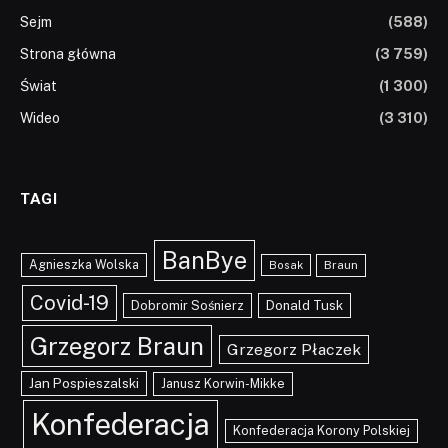
Sejm
(588)
Strona główna
(3 759)
Świat
(1 300)
Wideo
(3 310)
TAGI
BanBye
Agnieszka Wolska
Braun
Bosak
Covid-19
Dobromir Sośnierz
Donald Tusk
Grzegorz Braun
Grzegorz Płaczek
Jan Pospieszalski
Janusz Korwin-Mikke
Konfederacja
Konfederacja Korony Polskiej