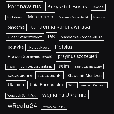
koronawirus
Krzysztof Bosak
lewica
Marcin Rola
Niemcy
lockdown
Mateusz Morawiecki
pandemia koronawirusa
pandemia
PiS
Piotr Szlachtowicz
plandemia koronawirusa
Polska
polityka
Polsat News
przymus szczepień
Prawo i Sprawiedliwość
sejm
segregacja sanitarna
Rosja
Stany Zjednoczone
szczepionki
szczepienia
Sławomir Mentzen
Ukraina
Unia Europejska
WHO
Wojciech Cejrowski
wojna na Ukrainie
Wojciech Sumliński
wRealu24
wybory do Sejmu