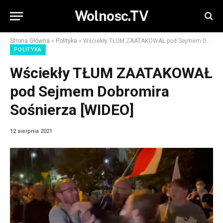
Wolnosc.TV
Strona Główna
»
Polityka
»
Wściekły TŁUM ZAATAKOWAŁ pod Sejmem Dobromira Sośnierza [WIDEO]
POLITYKA
Wściekły TŁUM ZAATAKOWAŁ
pod Sejmem Dobromira
Sośnierza [WIDEO]
12 sierpnia 2021