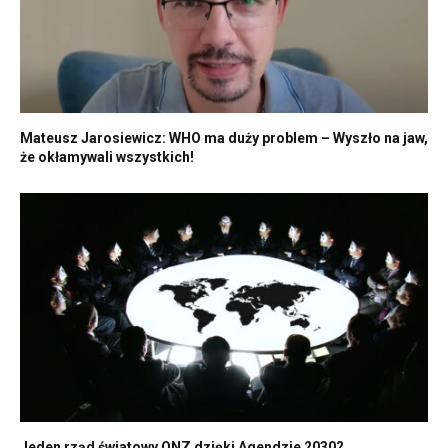
Mateusz Jarosiewicz: WHO ma duży problem – Wyszło na jaw,
że okłamywali wszystkich!
Jeden rząd światowy ONZ dzięki Agendzie 2030?