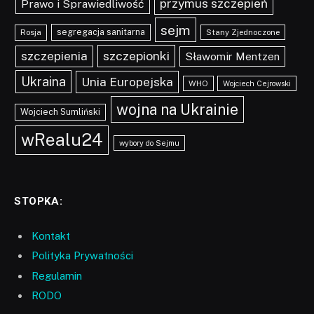
przymus szczepień
Prawo i Sprawiedliwość
sejm
segregacja sanitarna
Rosja
Stany Zjednoczone
szczepionki
szczepienia
Sławomir Mentzen
Ukraina
Unia Europejska
WHO
Wojciech Cejrowski
wojna na Ukrainie
Wojciech Sumliński
wRealu24
wybory do Sejmu
STOPKA:
Kontakt
Polityka Prywatności
Regulamin
RODO