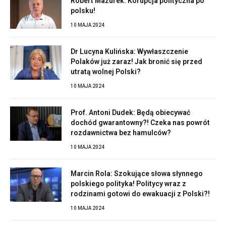
Robert Mazurek: Korupcja polityczna po
polsku!
10 MAJA 2024
Dr Lucyna Kulińska: Wywłaszczenie
Polaków już zaraz! Jak bronić się przed
utratą wolnej Polski?
10 MAJA 2024
Prof. Antoni Dudek: Będą obiecywać
dochód gwarantowny?! Czeka nas powrót
rozdawnictwa bez hamulców?
10 MAJA 2024
Marcin Rola: Szokujące słowa słynnego
polskiego polityka! Politycy wraz z
rodzinami gotowi do ewakuacji z Polski?!
10 MAJA 2024