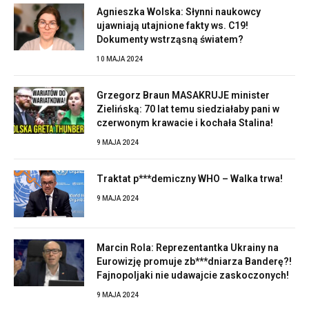
Agnieszka Wolska: Słynni naukowcy
ujawniają utajnione fakty ws. C19!
Dokumenty wstrząsną światem?
10 MAJA 2024
Grzegorz Braun MASAKRUJE minister
Zielińską: 70 lat temu siedziałaby pani w
czerwonym krawacie i kochała Stalina!
9 MAJA 2024
Traktat p***demiczny WHO – Walka trwa!
9 MAJA 2024
Marcin Rola: Reprezentantka Ukrainy na
Eurowizję promuje zb***dniarza Banderę?!
Fajnopoljaki nie udawajcie zaskoczonych!
9 MAJA 2024