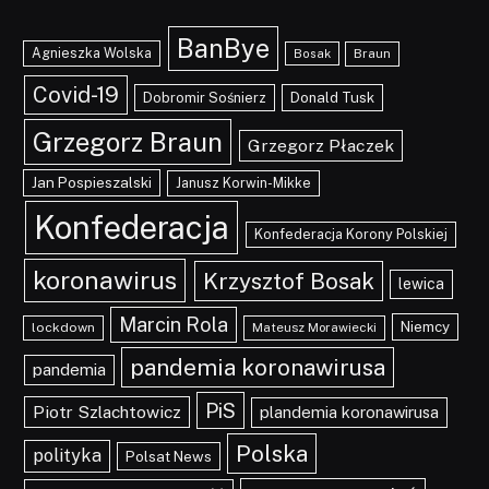
BanBye
Agnieszka Wolska
Braun
Bosak
Covid-19
Dobromir Sośnierz
Donald Tusk
Grzegorz Braun
Grzegorz Płaczek
Jan Pospieszalski
Janusz Korwin-Mikke
Konfederacja
Konfederacja Korony Polskiej
koronawirus
Krzysztof Bosak
lewica
Marcin Rola
Niemcy
lockdown
Mateusz Morawiecki
pandemia koronawirusa
pandemia
PiS
Piotr Szlachtowicz
plandemia koronawirusa
Polska
polityka
Polsat News