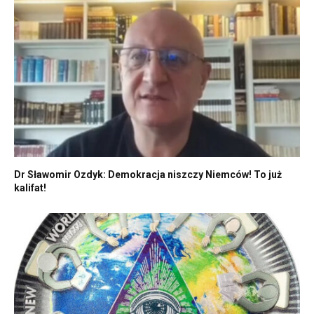
Dr Sławomir Ozdyk: Demokracja niszczy Niemców! To już
kalifat!