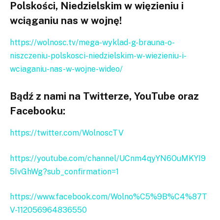
Polskości, Niedzielskim w więzieniu i
wciąganiu nas w wojnę!
https://wolnosc.tv/mega-wyklad-g-brauna-o-
niszczeniu-polskosci-niedzielskim-w-wiezieniu-i-
wciaganiu-nas-w-wojne-wideo/
Bądź z nami na Twitterze, YouTube oraz
Facebooku:
https://twitter.com/WolnoscTV
https://youtube.com/channel/UCnm4qyYN6OuMKYI9
5IvGhWg?sub_confirmation=1
https://www.facebook.com/Wolno%C5%9B%C4%87T
V-112056964836550