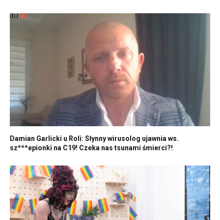
Damian Garlicki u Roli: Słynny wirusolog ujawnia ws.
sz***epionki na C19! Czeka nas tsunami śmierci?!