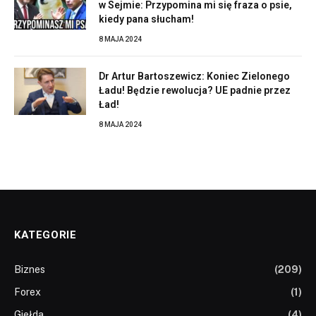
w Sejmie: Przypomina mi się fraza o psie,
kiedy pana słucham!
8 MAJA 2024
Dr Artur Bartoszewicz: Koniec Zielonego
Ładu! Będzie rewolucja? UE padnie przez
Ład!
8 MAJA 2024
KATEGORIE
Biznes
(209)
Forex
(1)
Giełda
(4)