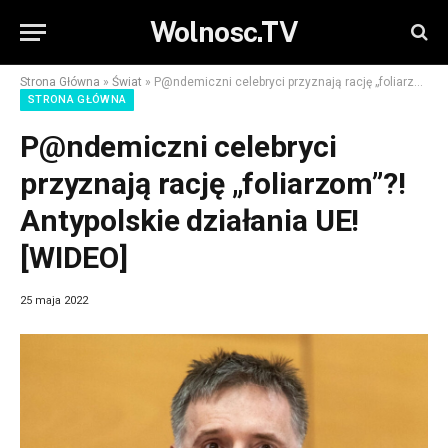
Wolnosc.TV
Strona Główna
»
Świat
»
P@ndemiczni celebryci przyznają rację „foliarzom”?! Antypolskie działania UE! [WIDEO]
STRONA GŁÓWNA
P@ndemiczni celebryci
przyznają rację „foliarzom”?!
Antypolskie działania UE!
[WIDEO]
25 maja 2022