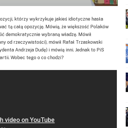
zycji, którzy wykrzykuje jakieś idiotyczne hasła
ać tą całą opozycję. Mówią, że większość Polaków
alić demokratycznie wybraną władzę. Mówił
any od rzeczywistości), mówił Rafał Trzaskowski
denta Andrzeja Dudę) i mówią inni. Jednak to PiS
rtii. Wobec tego o co chodzi?