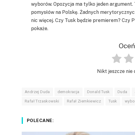
wyborów. Opozycja ma tylko jeden argument.
pomysłów na Polskę. Żadnych merytorycznych p
nic więcej. Czy Tusk będzie premierem? Czy P
pokaże.
Oceń
Nikt jeszcze nie 
Andrzej Duda
demokracja
Donald Tusk
Duda
Rafał Trzaskowski
Rafał Ziemkiewicz
Tusk
wybo
POLECANE: