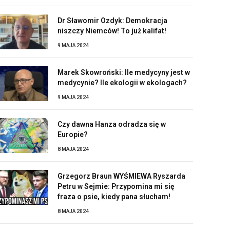
Dr Sławomir Ozdyk: Demokracja
niszczy Niemców! To już kalifat!
9 MAJA 2024
Marek Skowroński: Ile medycyny jest w
medycynie? Ile ekologii w ekologach?
9 MAJA 2024
Czy dawna Hanza odradza się w
Europie?
8 MAJA 2024
Grzegorz Braun WYŚMIEWA Ryszarda
Petru w Sejmie: Przypomina mi się
fraza o psie, kiedy pana słucham!
8 MAJA 2024