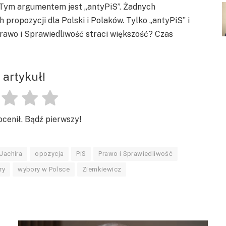
 Tym argumentem jest „antyPiS”. Żadnych
ropozycji dla Polski i Polaków. Tylko „antyPiS” i
rawo i Sprawiedliwość straci większość? Czas
 artykuł!
ocenił. Bądź pierwszy!
Jachira
opozycja
PiS
Prawo i Sprawiedliwość
ry
wybory w Polsce
Ziemkiewicz