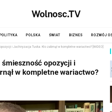
Wolnosc.TV
POLITYKA
POLSKA
ŚWIAT
BIZNES
ROZWÓJ O
opozycji i Jachiryzacja Tuska. Kto zabrnął w kompletne wariactwo? [WIDEO]
 śmieszność opozycji i
brnął w kompletne wariactwo?