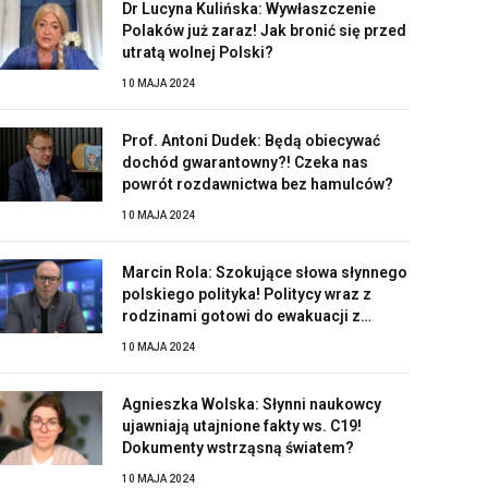
Dr Lucyna Kulińska: Wywłaszczenie
Polaków już zaraz! Jak bronić się przed
utratą wolnej Polski?
10 MAJA 2024
Prof. Antoni Dudek: Będą obiecywać
dochód gwarantowny?! Czeka nas
powrót rozdawnictwa bez hamulców?
10 MAJA 2024
Marcin Rola: Szokujące słowa słynnego
polskiego polityka! Politycy wraz z
rodzinami gotowi do ewakuacji z
Polski?!
10 MAJA 2024
Agnieszka Wolska: Słynni naukowcy
ujawniają utajnione fakty ws. C19!
Dokumenty wstrząsną światem?
10 MAJA 2024