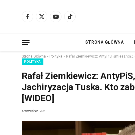
Facebook
X
YouTube
TikTok
(Twitter)
STRONA GŁÓWNA
Strona Główna
»
Polityka
»
Rafał Ziemkiewicz: AntyPiS, śmieszność 
POLITYKA
Rafał Ziemkiewicz: AntyPiS,
Jachiryzacja Tuska. Kto za
[WIDEO]
4 września 2021