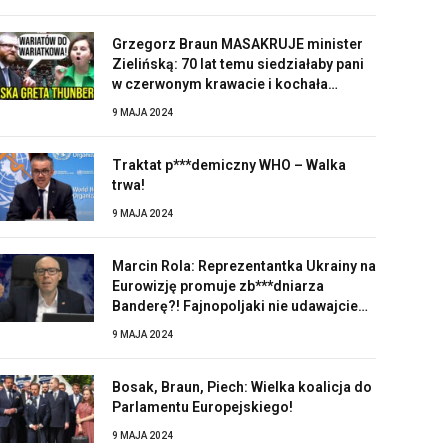
Grzegorz Braun MASAKRUJE minister
Zielińską: 70 lat temu siedziałaby pani
w czerwonym krawacie i kochała
Stalina!
9 MAJA 2024
Traktat p***demiczny WHO – Walka
trwa!
9 MAJA 2024
Marcin Rola: Reprezentantka Ukrainy na
Eurowizję promuje zb***dniarza
Banderę?! Fajnopoljaki nie udawajcie
zaskoczonych!
9 MAJA 2024
Bosak, Braun, Piech: Wielka koalicja do
Parlamentu Europejskiego!
9 MAJA 2024